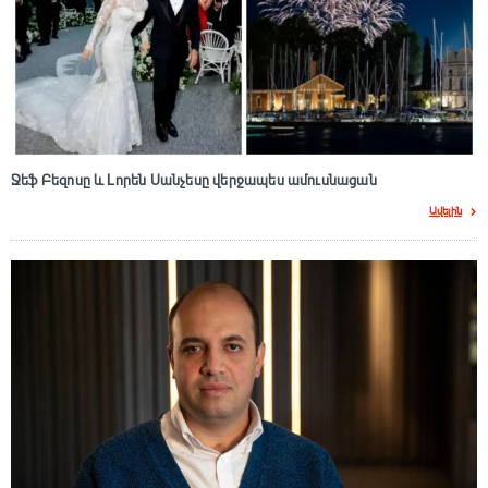
Ջեֆ Բեզոսը և Լորեն Սանչեսը վերջապես ամուսնացան
Ավելին