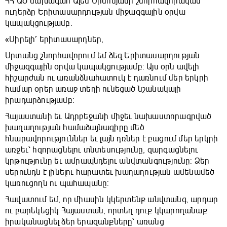
ՀՀ ԱԺ նախագահ Ալեն Սիմոնյանի շնորհավորական
ուղերձը Երիտասարդության միջազգային օրվա
կապակցությամբ․
«Սիրելի՛ երիտասարդներ,
Սրտանց շնորհավորում եմ ձեզ Երիտասարդության
միջազգային օրվա կապակցությամբ: Այս օրն ավելի
հիշարժան ու առանձնահատուկ է դառնում մեր երկրի
համար օրեր առաջ տեղի ունեցած նշանակալի
իրադարձությամբ:
Հայաստանի եւ Ադրբեջանի միջեւ նախաստորագրված
խաղաղության համաձայնագիրը մեծ
հնարավորություններ եւ լայն դռներ է բացում մեր երկրի
առջեւ՝ հզորացնելու տնտեսությունը, զարգացնելու
կրթությունը եւ ամրապնդելու անվտանգությունը: Ձեր
սերունդն է լինելու հարատեւ խաղաղության ամենամեծ
կառուցողն ու պահապանը:
Հավատում եմ, որ միասին կկերտենք անվտանգ, արդար
ու բարեկեցիկ Հայաստան, որտեղ դուք կկարողանաք
իրականացնել ձեր երազանքները՝ առանց