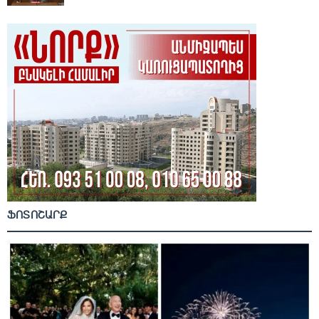
ՖՈՏՈՇԱՐՔ