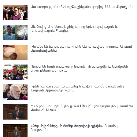
Սա ստորություն է Նիկոլ Փաշինյանի կողմից․ Աննա Մկրտչյան
Սև ծովից մոտենում է ցիկլոն, որը կբերի զովություն և
խոնավություն․ Գագիկ ...
Ինչպես են ձերբակալում Հովիկ Աբրահամյանի որդուն՝ Արգամ
Աբրահամյանին
Որոշել են հայի ողնաշարը կոտրել, չի ստացվելու․ Աբովյանի
կոշտ քննադատութ ...
Իրեն հարգող մարդն առանց հրավերի գնու՞մ է որևէ տեղ.
Նաթան Սրբազանը՝ Վեհ ...
Էն ինչը կարա իրան թույլ տա Մեսսին, չեմ կարա թույլ տամ ես.
Վահագն Ալեքս ...
«Ձեր միլիոնները մի ճոճեք ժողովրդի գլխին». Հասմիկ
Հակոբյան