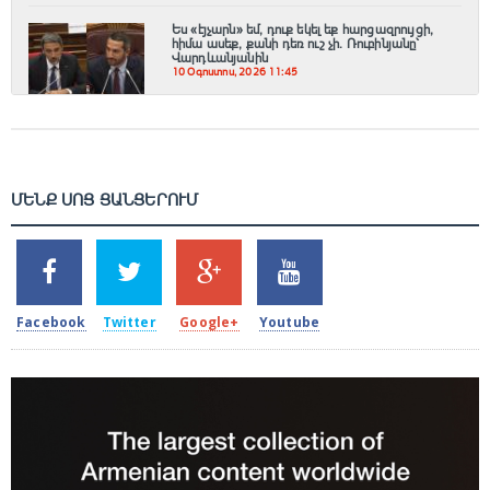
Ես «էյչարն» եմ, դուք եկել եք հարցազրույցի,
հիմա ասեք, քանի դեռ ուշ չի․ Ռուբինյանը՝
Վարդևանյանին
10 Օգոստոս, 2026 11:45
ՄԵՆՔ ՍՈՑ ՑԱՆՑԵՐՈՒՄ
SHARES
TWEETS
SHARES
SHARES
2k
1.5k
203
620
Facebook
Twitter
Google+
Youtube