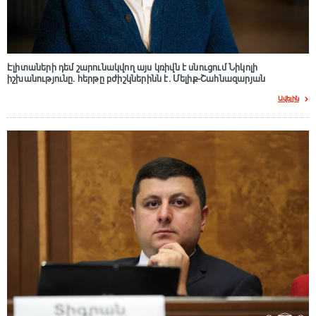
Էլիտաների դեմ շարունակվող այս կռիվն է սնուցում Նիկոլի
իշխանությունը. հերթը բժիշկներինն է. Մելիք-Շահնազարյան
Ավելին