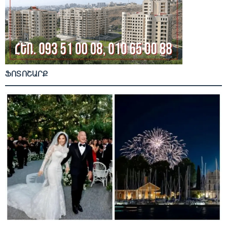
ՖՈՏՈՇԱՐՔ