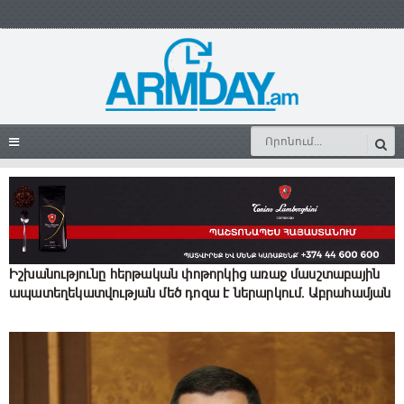
Իշխանությունը հերթական փոթորկից առաջ մասշտաբային
ապատեղեկատվության մեծ դnզա է ներարկում․ Աբրահամյան