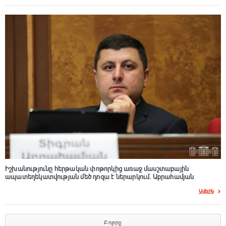
Իշխանությունը հերթական փոթորկից առաջ մասշտաբային
ապատեղեկատվության մեծ դnզա է ներարկում․ Աբրահամյան
Ավելին
Բոլորը