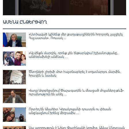
ԱՄԵՆԱ ԸՆԹԵՐՑՎՈՂ
«Ստիպված կլինենք մեր քաղաքացիներին հորդորել չայցելել
Հայաստան»․ Ռուսակ ...
«Այսինքն մարդիկ, որոնք չեն ենթարկվում իշխանությանը,
անձեռնմխելի անձնակ ...
Ծնողների շիրիմի մոտ հայտնաբերել է տղամարդու մարմին,
հրազեն և նամակ
Վաղը Ադրբեջանում Փաշազադեն և մնացած մոլլաները քևֆ-
ուրախություն են անել ...
Որտեղ են Անահիտ Կիրակոսյանի դուստրն ու փեսան
անցկացնում իրենց մեղրամիս ...
Սա ստորություն է Նիկոլ Փաշինյանի կողմից․ Աննա Մկրտչյան