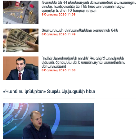
Թալանել են ՀՀ բնակության վերադարձած քաղաքացու
տունը․ հափշտակել են 165 հազար դոլարի ոսկյա
զարդեր և մոտ 10 հազար դոլար
8 Օգոստոս, 2026 11:58
Տարադրամի փոխարժեքները օգոստոսի 8-ին
8 Օգոստոս, 2026 11:49
Հովիկ Աբրահամյանի որդին՝ Գագիկ Ծառուկյանի
փեսան, ձերբակալվել է սպшնություն պատվիրելու
մեղադրանքով
8 Օգոստոս, 2026 11:38
«Կարճ ու կոնկրետ» Տաթև Այվազյանի հետ