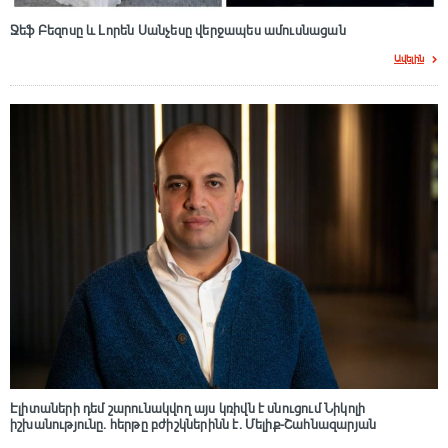
Ջեֆ Բեզոսը և Լորեն Սանչեսը վերջապես ամուսնացան
Ավելին
Էլիտաների դեմ շարունակվող այս կռիվն է սնուցում Նիկոլի
իշխանությունը. հերթը բժիշկներինն է. Մելիք-Շահնազարյան