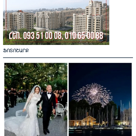
ՖՈՏՈՇԱՐՔ