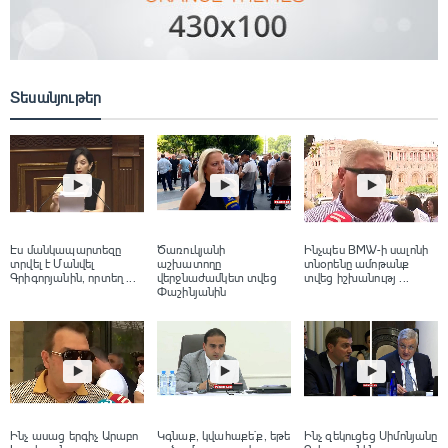
Տեսանյութեր
Էս մանկապարտեզը
Ծառուկյանի
Ինչպես BMW-ի սալոնի
տրվել է Մանվել
աշխատողը
տնօրենը ամոթանք
Գրիգորյանին, որտեղ ...
վերջնաժամկետ տվեց
տվեց իշխանությ ...
Փաշինյանին
Ինչ ասաց երգիչ Արաբո
Կգնաք, կվահաքե´ք, եթե
Ինչ զեկուցեց Սիմոնյանը