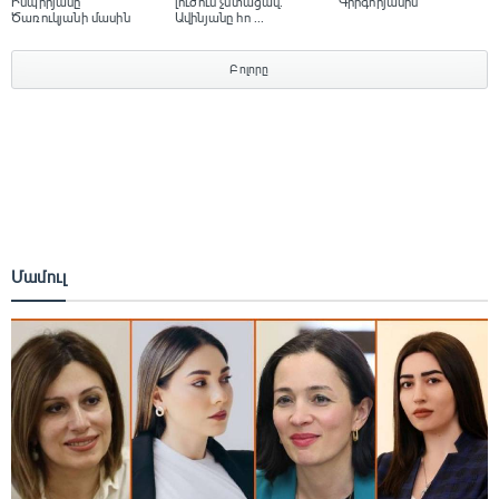
Իսպիրյանը
լուծում չստացավ.
Գրիգորյանին
Ծառուկյանի մասին
Ավինյանը հո ...
Բոլորը
Մամուլ