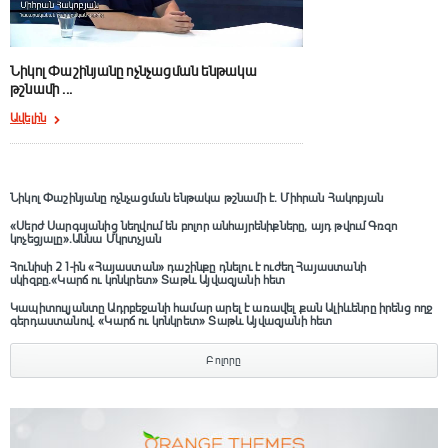
Նիկոլ Փաշինյանը ոչնչացման ենթակա
«Սերժ Սարգսյանից ն
թշնամի ...
...
Ավելին
Ավելին
Նիկոլ Փաշինյանը ոչնչացման ենթակա թշնամի է. Միհրան Հակոբյան
«Սերժ Սարգսյանից նեղվում են բոլոր անհայրենիքները, այդ թվում Գռզո
կոչեցյալը».Աննա Մկրտչյան
Հունիսի 21-ին «Հայաստան» դաշինքը դնելու է ուժեղ Հայաստանի
սկիզբը.«Կարճ ու կոնկրետ» Տաթև Այվազյանի հետ
Կապիտուլյանտը Ադրբեջանի համար արել է առավել քան Ալիևենրը իրենց ողջ
գերդաստանով. «Կարճ ու կոնկրետ» Տաթև Այվազյանի հետ
Բոլորը