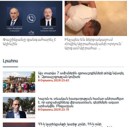
Փաշինյանը զանգահարել է
Ինչպես են ձերբակալում
Ալիևին
Հովիկ Աբրահամյանի որդուն՝
Արգամ Աբրահա ...
Լրահոս
Այս տարվա 7 ամիսներին զբոսաշրջիկների թիվը նվազել
է. Զբոսաշրջության կոմիտե
8 Օգոստոս, 2026 23:42
Կայուն ու տևական խաղաղության համար անհրաժեշտ
է, որ արցախցիները վերադառնան, գերիներն ազատ
արձակվեն․ Բեգլարյան
8 Օգոստոս, 2026 23:15
ՀՀ-ն կարեկցանքի կարիք չունի, ՀՀ-ն ունի