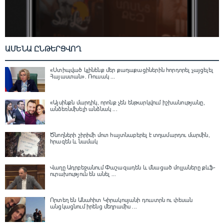
ԱՄԵՆԱ ԸՆԹԵՐՑՎՈՂ
«Ստիպված կլինենք մեր քաղաքացիներին հորդորել չայցելել
Հայաստան»․ Ռուսակ ...
«Այսինքն մարդիկ, որոնք չեն ենթարկվում իշխանությանը,
անձեռնմխելի անձնակ ...
Ծնողների շիրիմի մոտ հայտնաբերել է տղամարդու մարմին,
հրազեն և նամակ
Վաղը Ադրբեջանում Փաշազադեն և մնացած մոլլաները քևֆ-
ուրախություն են անել ...
Որտեղ են Անահիտ Կիրակոսյանի դուստրն ու փեսան
անցկացնում իրենց մեղրամիս ...