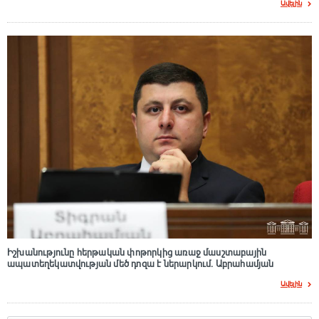
Ավելին
Իշխանությունը հերթական փոթորկից առաջ մասշտաբային
ապատեղեկատվության մեծ դnզա է ներարկում․ Աբրահամյան
Ավելին