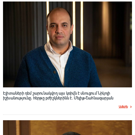
Էլիտաների դեմ շարունակվող այս կռիվն է սնուցում Նիկոլի
իշխանությունը. հերթը բժիշկներինն է. Մելիք-Շահնազարյան
Ավելին