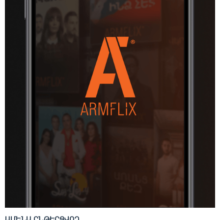
ԱՄԵՆԱ ԸՆԹԵՐՑՎՈՂ