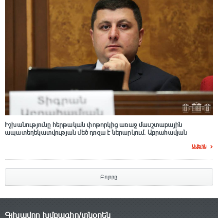
Իշխանությունը հերթական փոթորկից առաջ մասշտաբային
ապատեղեկատվության մեծ դnզա է ներարկում․ Աբրահամյան
Ավելին
Բոլորը
Գլխավոր խմբագիր/տնօրեն