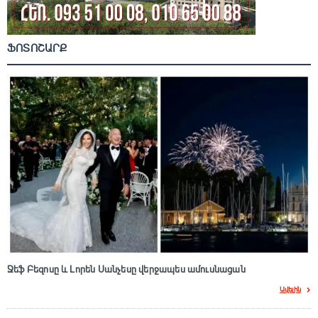
ՖՈՏՈՇԱՐՔ
Ջեֆ Բեզոսը և Լորեն Սանչեսը վերջապես ամուսնացան
Ավելին