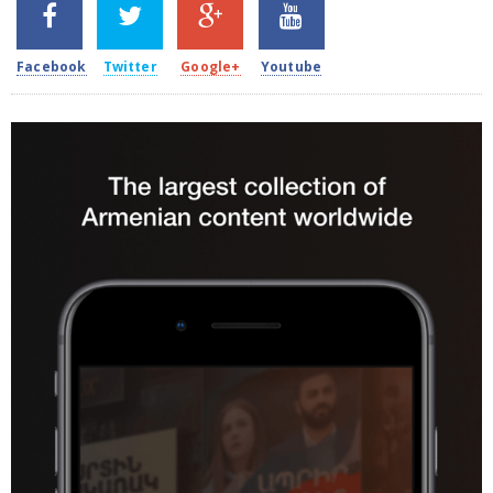
SHARES
TWEETS
SHARES
SHARES
2k
1.5k
203
620
Facebook
Twitter
Google+
Youtube