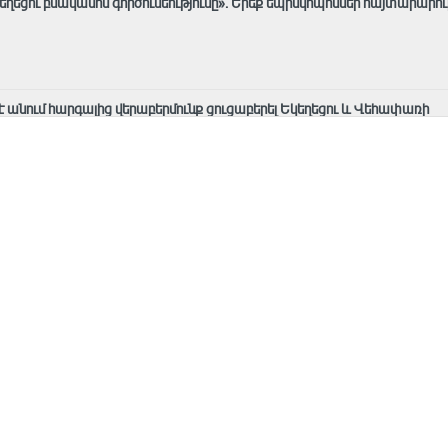
եղեցու բնականոն գործունեությունը»․ Երեք եպիսկոպոսներ հայտարարո
 է անում հարգալից վերաբերմունք ցուցաբերել Եկեղեցու և Վեհափառի