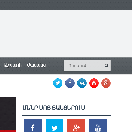
Աշխարհ
Ժամանց
ՄԵՆՔ ՍՈՑ ՑԱՆՑԵՐՈՒՄ
SHARES
TWEETS
SHARES
SHARES
2k
1.5k
203
620