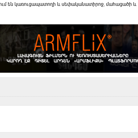
րզում են կառուցապատողի և սեփականատիրոջ, մահացածի և