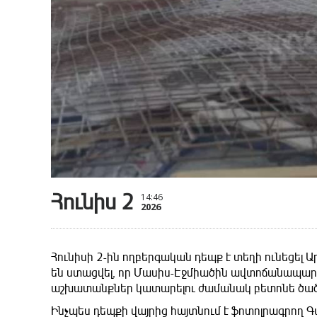
Հունիս 2
14:46
2026
Հունիսի 2-ին ողբերգական դեպք է տեղի ունեցել 
են ստացվել, որ Մասիս-Էջմիածին ավտոճանապարհ
աշխատանքներ կատարելու ժամանակ բետոնե ծածկի 
Ինչպես դեպքի վայրից հայտնում է ֆոտոլրագրող 