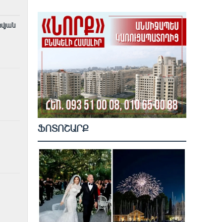
ովյան
ՖՈՏՈՇԱՐՔ