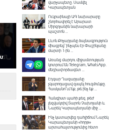
վարչապետը․ Սամվել
Կարապետյան
Ուկրաինայի ԱԳ նախարարը
շնորհավորել է Արարատ
Միրզոյանին նախարարի
պաշտոն ...
Լևոն Քոչարյանը ձայնագրություն
միացրեց՝ ինչպես էր Փաշինյանը
մարտի 1-ին ...
Առանց մարդու միջամտության
կոտրում են Telegram, WhatsApp․
մեդիափորձագետ ...
Էդգար Ղազարյանը
չկարողացավ զսպել հուզմունքը.
Հասկանո՞ւմ եք, թե ինչ եք ...
Հանգիստ պահի քեզ. թեժ
լեզվակռիվ Տարոն Չախոյանի և
Նարեկ Կարապետյանի միջ ...
Ինչ կատարվեց դահլիճում Նարեկ
Կարապետյանի «հորթ»
արտահայտությունից հետո