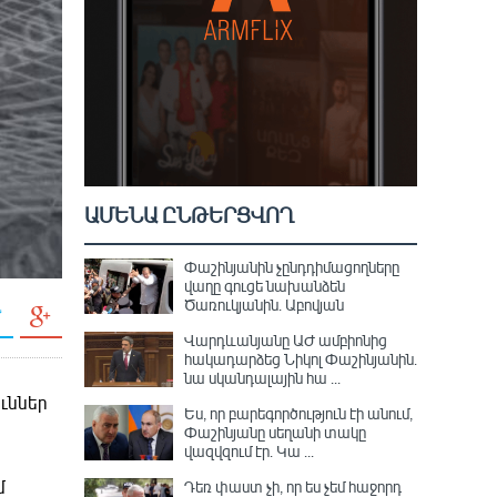
ԱՄԵՆԱ ԸՆԹԵՐՑՎՈՂ
Փաշինյանին չընդդիմացողները
վաղը գուցե նախանձեն
Ծառուկյանին. Աբովյան
Վարդևանյանը ԱԺ ամբիոնից
հակադարձեց Նիկոլ Փաշինյանին․
նա սկանդալային հա ...
ուններ
Ես, որ բարեգործություն էի անում,
Փաշինյանը սեղանի տակը
վազվզում էր․ Կա ...
մ
Դեռ փաստ չի, որ ես չեմ հաջորդ