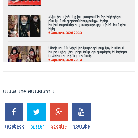
«Այս իրավիճակը խաթարում է մեր Եկեղեցու
բնականոն գործունեությունը»․ Երեք
եպիսկոպոսներ հայտարարությամբ են հանդես
եկել
6 Օգոստոս, 2026 22:33
Մեծի տանն Կիլիկիո կաթողիկոսը կոչ է անում
հարգալից վերաբերմունք ցուցաբերել Եկեղեցու
և Վեհափառի նկատմամբ
6 Օգոստոս, 2026 22:14
ՄԵՆՔ ՍՈՑ ՑԱՆՑԵՐՈՒՄ
SHARES
TWEETS
SHARES
SHARES
2k
1.5k
203
620
Facebook
Twitter
Google+
Youtube