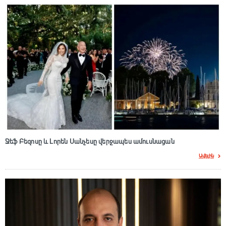
Ջեֆ Բեզոսը և Լորեն Սանչեսը վերջապես ամուսնացան
Ավելին