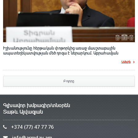
Իշխանությունը հերթական փոթորկից առաջ մասշտաբային
ապատեղեկատվության մեծ դnզա է ներարկում․ Աբրահամյան
Ավելին
Բոլորը
Գլխավոր խմբագիր/տնօրեն
Տաթև Այվազյան
+374 (77) 47 77 76
info@armday.am