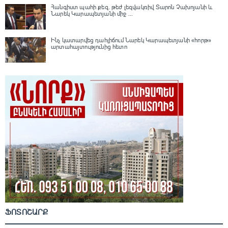
Հանգիստ պահի քեզ. թեժ լեզվակռիվ Տարոն Չախոյանի և
Նարեկ Կարապետյանի միջ ...
Ինչ կատարվեց դահլիճում Նարեկ Կարապետյանի «հորթ»
արտահայտությունից հետո
ՖՈՏՈՇԱՐՔ