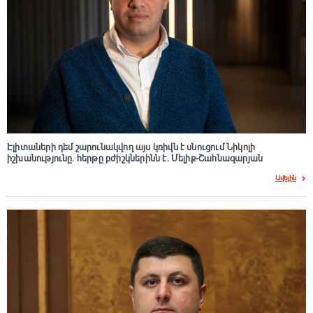
Էլիտաների դեմ շարունակվող այս կռիվն է սնուցում Նիկոլի
իշխանությունը. հերթը բժիշկներինն է. Մելիք-Շահնազարյան
Ավելին