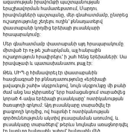
ազատության իրավունքի պաշտպանության
երաշխավորման համատեքստում, Մարդու
իրավունքների պաշտպանը, մեր գնահատմամբ, ընտրեց
ուշադրությունը շեղելու ուղին՝ քննադատելով
փաստաբանի կողմից երեխայի լուսանկարի
հրապարակումը։
Մեր գնահատմամբ փաստաբանի այդ հրապարակումը
միտված էր ոչ թե շահարկման, այլ հանրային
ուշադրություն հրավիրելու՝ ի շահ հենց երեխաների։ Սա
իրավաչափ և պատասխանատու քայլ էր։
Թեև ՄԻՊ-ը հիմնավորել էր փաստաբանին
հասցեագրած իր քննադատությունը «երեխայի
լավագույն շահի» սկզբունքով, նույն սկզբունքը մի քանի
ժամ անց նա չկիրառեց՝ երբ համացանցում տարածվեց
կորած 4-ամյա երեխայի լուսանկարը՝ ոստիկանության
ծառայողի գրկում։ Այդ լուսանկարը տարածվել էր
լրագրողի կողմից, ով հայտնի է ոստիկանության
գործունեությունն ակտիվ լուսաբանման առումով, և
լուսանկարը տարածելով՝ թերևս նույնպես առաջնորդվել
էր կարևոր հանրային շահով՝ հանրային մեծ