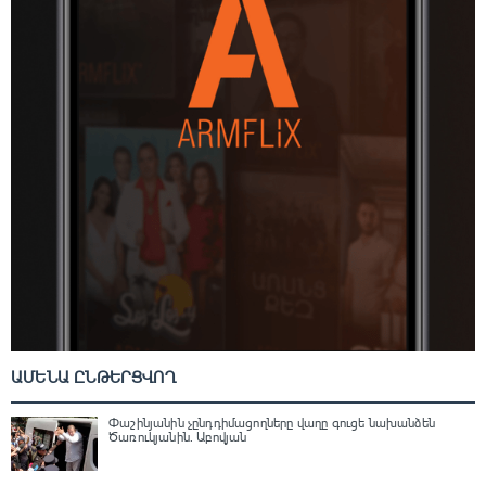
ԱՄԵՆԱ ԸՆԹԵՐՑՎՈՂ
Փաշինյանին չընդդիմացողները վաղը գուցե նախանձեն
Ծառուկյանին. Աբովյան