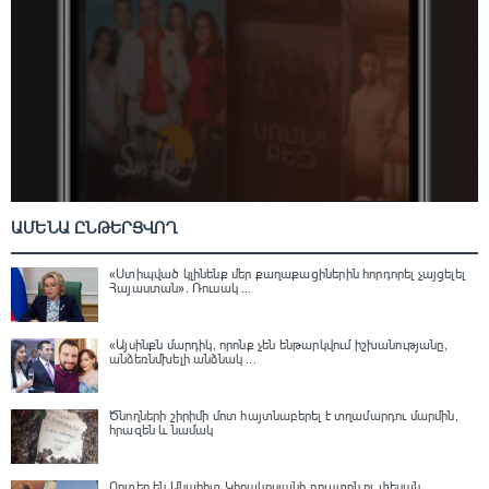
ԱՄԵՆԱ ԸՆԹԵՐՑՎՈՂ
«Ստիպված կլինենք մեր քաղաքացիներին հորդորել չայցելել
Հայաստան»․ Ռուսակ ...
«Այսինքն մարդիկ, որոնք չեն ենթարկվում իշխանությանը,
անձեռնմխելի անձնակ ...
Ծնողների շիրիմի մոտ հայտնաբերել է տղամարդու մարմին,
հրազեն և նամակ
Որտեղ են Անահիտ Կիրակոսյանի դուստրն ու փեսան