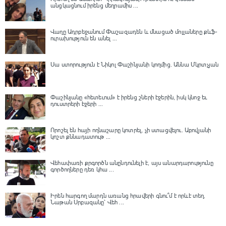
անցկացնում իրենց մեղրամիս ...
Վաղը Ադրբեջանում Փաշազադեն և մնացած մոլլաները քևֆ-
ուրախություն են անել ...
Սա ստորություն է Նիկոլ Փաշինյանի կողմից․ Աննա Մկրտչյան
Փաշինյանը «հետեւում» է իրենց շների էջերին, իսկ կնոջ եւ
դուստրերի էջերի ...
Որոշել են հայի ողնաշարը կոտրել, չի ստացվելու․ Աբովյանի
կոշտ քննադատութ ...
Վեհափառի քրգործն անընդունելի է, այս անարդարությունը
գործողները դեռ կհա ...
Իրեն հարգող մարդն առանց հրավերի գնու՞մ է որևէ տեղ.
Նաթան Սրբազանը՝ Վեհ ...