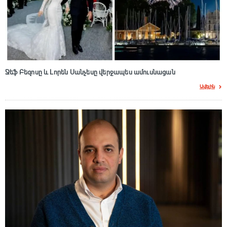
Ջեֆ Բեզոսը և Լորեն Սանչեսը վերջապես ամուսնացան
Ավելին