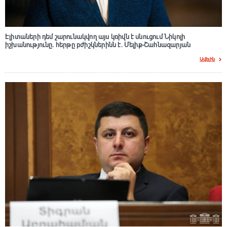
Էլիտաների դեմ շարունակվող այս կռիվն է սնուցում Նիկոլի
իշխանությունը. հերթը բժիշկներինն է. Մելիք-Շահնազարյան
Ավելին