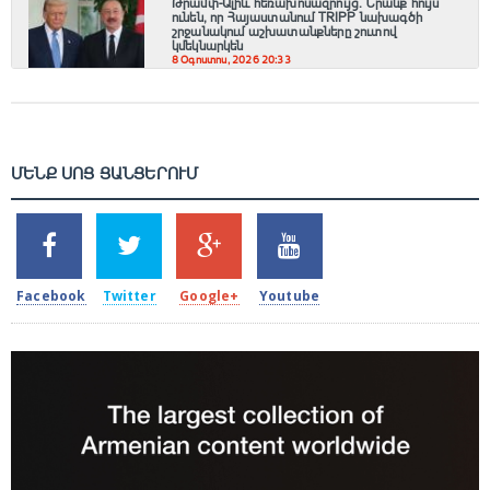
Թրամփ-Ալիև հեռախոսազրույց. Նրանք հույս
ունեն, որ Հայաստանում TRIPP նախագծի
շրջանակում աշխատանքները շուտով
կմեկնարկեն
8 Օգոստոս, 2026 20:33
ՄԵՆՔ ՍՈՑ ՑԱՆՑԵՐՈՒՄ
SHARES
TWEETS
SHARES
SHARES
2k
1.5k
203
620
Facebook
Twitter
Google+
Youtube