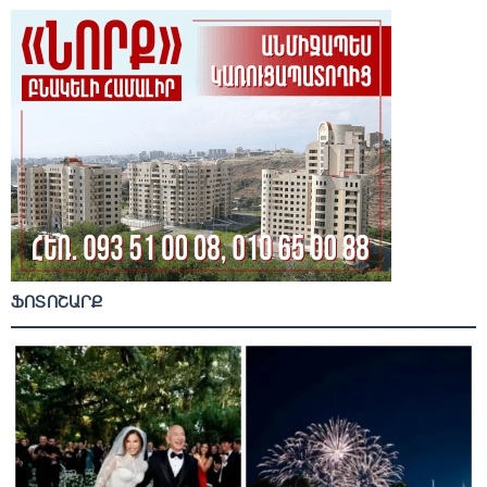
ՖՈՏՈՇԱՐՔ