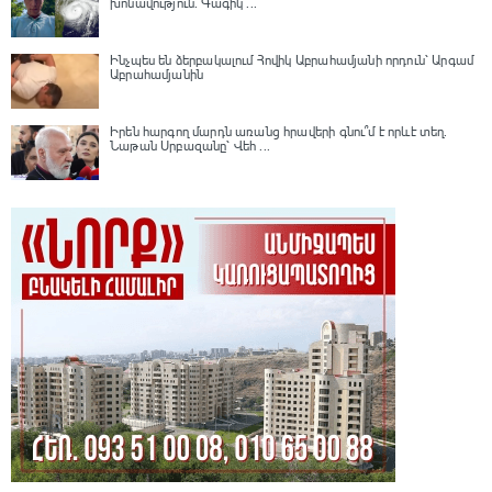
խոնավություն․ Գագիկ ...
Ինչպես են ձերբակալում Հովիկ Աբրահամյանի որդուն՝ Արգամ
Աբրահամյանին
Իրեն հարգող մարդն առանց հրավերի գնու՞մ է որևէ տեղ.
Նաթան Սրբազանը՝ Վեհ ...