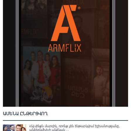
ԱՄԵՆԱ ԸՆԹԵՐՑՎՈՂ
«Այսինքն մարդիկ, որոնք չեն ենթարկվում իշխանությանը,
անձեռնմխելի անձնակ ...