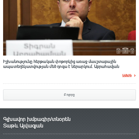
Իշխանությունը հերթական փոթորկից առաջ մասշտաբային
ապատեղեկատվության մեծ դnզա է ներարկում․ Աբրահամյան
Ավելին
Բոլորը
Գլխավոր խմբագիր/տնօրեն
Տաթև Այվազյան