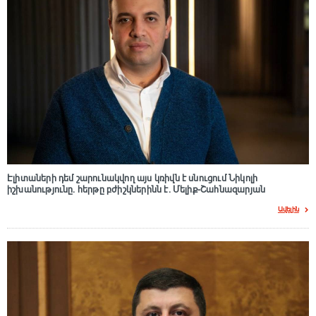
Էլիտաների դեմ շարունակվող այս կռիվն է սնուցում Նիկոլի
իշխանությունը. հերթը բժիշկներինն է. Մելիք-Շահնազարյան
Ավելին