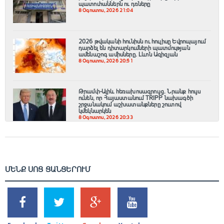
պատուհաններն ու դռները
8 Օգոստոս, 2026 21:04
2026 թվականի հունիսն ու հուլիսը Եվրոպայում
դարձել են դիտարկումների պատմության
ամենաշոգ ամիսները․ Լևոն Ազիզյան
8 Օգոստոս, 2026 20:51
Թրամփ-Ալիև հեռախոսազրույց. Նրանք հույս
ունեն, որ Հայաստանում TRIPP նախագծի
շրջանակում աշխատանքները շուտով
կմեկնարկեն
8 Օգոստոս, 2026 20:33
ՄԵՆՔ ՍՈՑ ՑԱՆՑԵՐՈՒՄ
SHARES
TWEETS
SHARES
SHARES
2k
1.5k
203
620