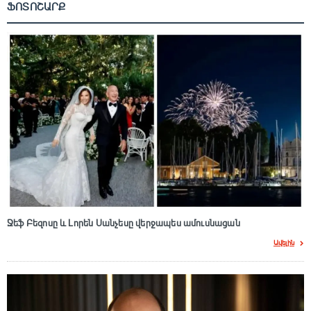
ՖՈՏՈՇԱՐՔ
Ջեֆ Բեզոսը և Լորեն Սանչեսը վերջապես ամուսնացան
Ավելին