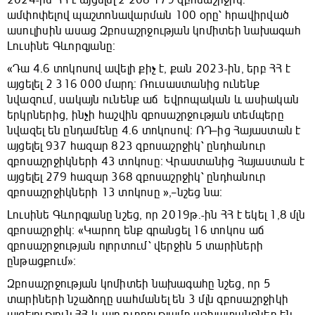
2024-ին ՀՀ է այցելել 2 208 179 զբոսաշրջիկ.
ամփոփելով պաշտոնավարման 100 օրը՝ հրավիրված
ասուլիսին ասաց Զբոսաշրջության կոմիտեի նախագահ
Լուսինե Գևորգյանը։
«Դա 4.6 տոկոսով ավելի քիչ է, քան 2023-ին, երբ ՀՀ է
այցելել 2 316 000 մարդ։ Ռուսաստանից ունենք
նվազում, սակայն ունենք աճ եվրոպական և ասիական
երկրներից, ինչի հաշվին զբոսաշրջության տեմպերը
նվազել են ընդամենը 4.6 տոկոսով։ ՌԴ–ից Հայաստան է
այցելել 937 հազար 823 զբոսաշրջիկ՝ ընդհանուր
զբոսաշրջիկների 43 տոկոսը։ Վրաստանից Հայաստան է
այցելել 279 հազար 368 զբոսաշրջիկ՝ ընդհանուր
զբոսաշրջիկների 13 տոկոսը »,–նշեց նա։
Լուսինե Գևորգյանը նշեց, որ 2019թ.-ին ՀՀ է եկել 1,8 մլն
զբոսաշրջիկ։ «Կարող ենք գրանցել 16 տոկոս աճ
զբոսաշրջության ոլորտում՝ վերջին 5 տարիների
ընթացքում»։
Զբոսաշրջության կոմիտեի նախագահը նշեց, որ 5
տարիների նշաձողը սահմանել են 3 մլն զբոսաշրջիկի