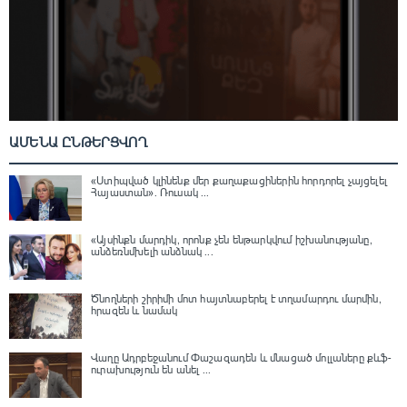
ԱՄԵՆԱ ԸՆԹԵՐՑՎՈՂ
«Ստիպված կլինենք մեր քաղաքացիներին հորդորել չայցելել
Հայաստան»․ Ռուսակ ...
«Այսինքն մարդիկ, որոնք չեն ենթարկվում իշխանությանը,
անձեռնմխելի անձնակ ...
Ծնողների շիրիմի մոտ հայտնաբերել է տղամարդու մարմին,
հրազեն և նամակ
Վաղը Ադրբեջանում Փաշազադեն և մնացած մոլլաները քևֆ-
ուրախություն են անել ...