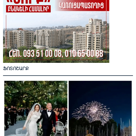
ՖՈՏՈՇԱՐՔ