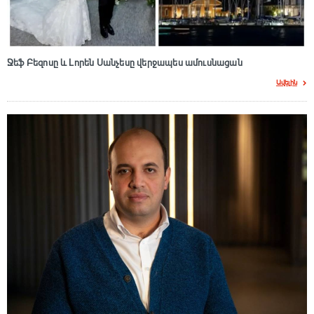
Ջեֆ Բեզոսը և Լորեն Սանչեսը վերջապես ամուսնացան
Ավելին