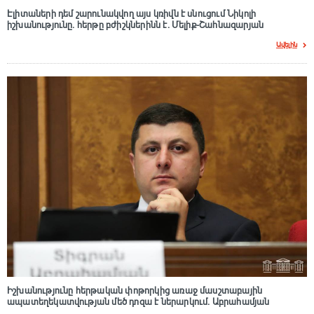
Էլիտաների դեմ շարունակվող այս կռիվն է սնուցում Նիկոլի
իշխանությունը. հերթը բժիշկներինն է. Մելիք-Շահնազարյան
Ավելին
Իշխանությունը հերթական փոթորկից առաջ մասշտաբային
ապատեղեկատվության մեծ դnզա է ներարկում․ Աբրահամյան