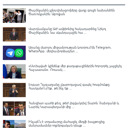
Փաշինյանին չընդդիմացողները վաղը գուցե նախանձեն
Ծառուկյանին. Աբովյան
Վարդևանյանը ԱԺ ամբիոնից հակադարձեց Նիկոլ
Փաշինյանին․ նա սկանդալային հա ...
Առանց մարդու միջամտության կոտրում են Telegram,
WhatsApp․ մեդիափորձագետ ...
«Ստիպված կլինենք մեր քաղաքացիներին հորդորել չայցելել
Հայաստան»․ Ռուսակ ...
Էդգար Ղազարյանը չկարողացավ զսպել հուզմունքը.
Հասկանո՞ւմ եք, թե ինչ եք ...
Հանգիստ պահի քեզ. թեժ լեզվակռիվ Տարոն Չախոյանի և
Նարեկ Կարապետյանի միջ ...
Ինչպե՞ս է տղամարդը մահացել մեղվի խայթոցից.
մանրամասներ ողբերգական դեպք ...