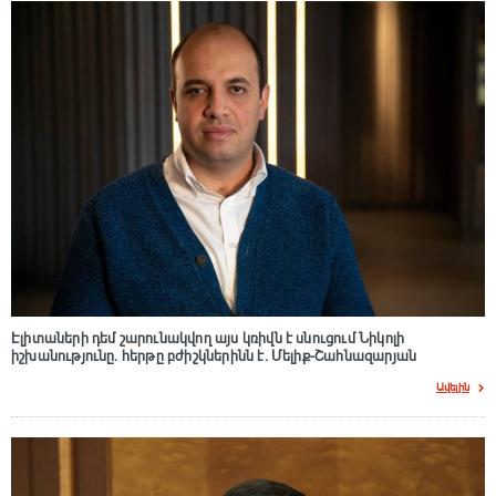
Էլիտաների դեմ շարունակվող այս կռիվն է սնուցում Նիկոլի
իշխանությունը. հերթը բժիշկներինն է. Մելիք-Շահնազարյան
Ավելին