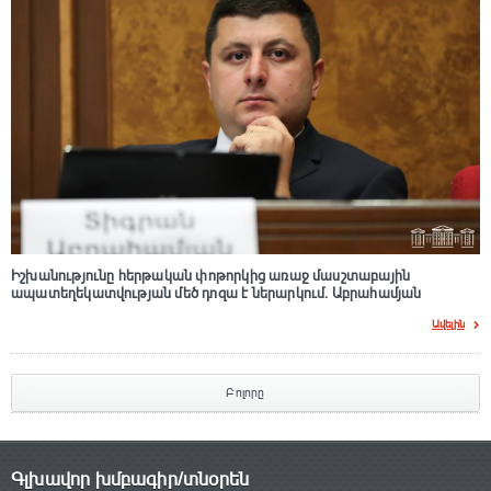
Իշխանությունը հերթական փոթորկից առաջ մասշտաբային
ապատեղեկատվության մեծ դnզա է ներարկում․ Աբրահամյան
Ավելին
Բոլորը
Գլխավոր խմբագիր/տնօրեն