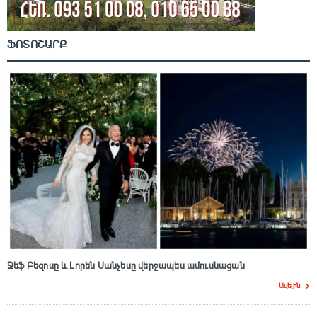
ՖՈՏՈՇԱՐՔ
Ջեֆ Բեզոսը և Լորեն Սանչեսը վերջապես ամուսնացան
Ավելին