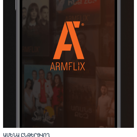
ԱՄԵՆԱ ԸՆԹԵՐՑՎՈՂ