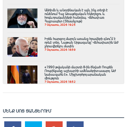
Անհիմն և անօրինական է այն, ինչ տեղի է
ունենում Հայ Առաքելական Եկեղեցու և
հոգևորականների հանդեպ. Վեհափառ
Հայրապետ (Տեսանյութ)
7 Օգոստոս, 2026 19:25
Իրեն հարգող մարդն առանց հրավերի գնու՞մ է
որևէ տեղ. Նաթան Սրբազանը՝ Վեհափառին ԱԺ
չհրավիրելու մասին
7 Օգոստոս, 2026 18:59
«1990 թվականի մարտի 8-ին ծնված Ռուբեն
Ռուբինյանը աշխարհի ամենաերիտասարդ ԱԺ
նախագահն է»․ Միջխորհրդարանական
միություն
7 Օգոստոս, 2026 18:52
ՄԵՆՔ ՍՈՑ ՑԱՆՑԵՐՈՒՄ
SHARES
TWEETS
SHARES
SHARES