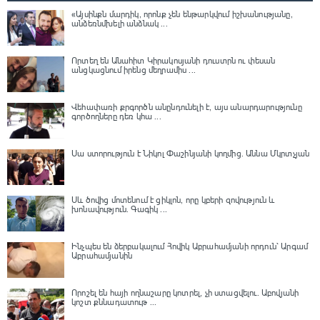
«Այսինքն մարդիկ, որոնք չեն ենթարկվում իշխանությանը,
անձեռնմխելի անձնակ ...
Որտեղ են Անահիտ Կիրակոսյանի դուստրն ու փեսան
անցկացնում իրենց մեղրամիս ...
Վեհափառի քրգործն անընդունելի է, այս անարդարությունը
գործողները դեռ կհա ...
Սա ստորություն է Նիկոլ Փաշինյանի կողմից․ Աննա Մկրտչյան
Սև ծովից մոտենում է ցիկլոն, որը կբերի զովություն և
խոնավություն․ Գագիկ ...
Ինչպես են ձերբակալում Հովիկ Աբրահամյանի որդուն՝ Արգամ
Աբրահամյանին
Որոշել են հայի ողնաշարը կոտրել, չի ստացվելու․ Աբովյանի
կոշտ քննադատութ ...