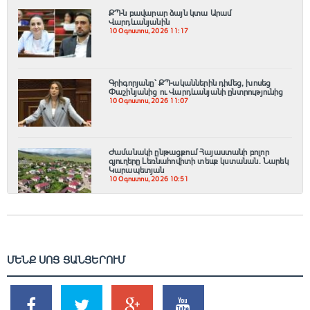
ՔՊ-ն բավարար ձայն կտա Արամ
Վարդևանյանին
10 Օգոստոս, 2026 11:17
Գրիգորյանը՝ ՔՊ-ականներին դիմեց, խոսեց
Փաշինյանից ու Վարդևանյանի ընտրությունից
10 Օգոստոս, 2026 11:07
Ժամանակի ընթացքում Հայաստանի բոլոր
գյուղերը Լեռնահովիտի տեսք կստանան. Նարեկ
Կարապետյան
10 Օգոստոս, 2026 10:51
ՄԵՆՔ ՍՈՑ ՑԱՆՑԵՐՈՒՄ
SHARES
TWEETS
SHARES
SHARES
2k
1.5k
203
620