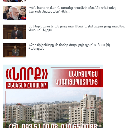
Իրեն հարգող մարդն առանց հրավերի գնու՞մ է որևէ տեղ.
Նաթան Սրբազանը՝ Վեհ ...
Էն ինչը կարա իրան թույլ տա Մեսսին, չեմ կարա թույլ տամ ես.
Վահագն Ալեքս ...
«Ձեր միլիոնները մի ճոճեք ժողովրդի գլխին». Հասմիկ
Հակոբյան