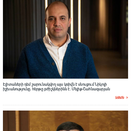
Էլիտաների դեմ շարունակվող այս կռիվն է սնուցում Նիկոլի
իշխանությունը. հերթը բժիշկներինն է. Մելիք-Շահնազարյան
Ավելին