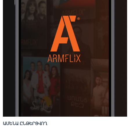
ԱՄԵՆԱ ԸՆԹԵՐՑՎՈՂ