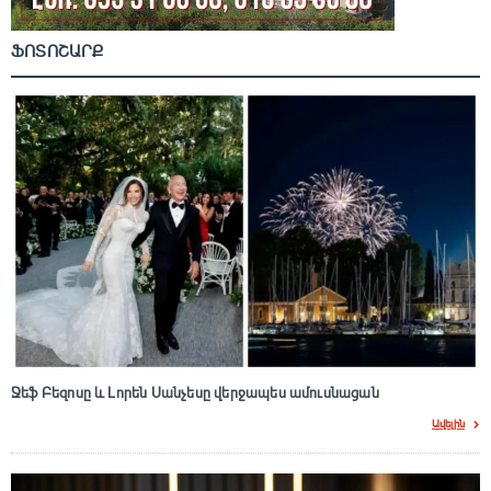
ՖՈՏՈՇԱՐՔ
Ջեֆ Բեզոսը և Լորեն Սանչեսը վերջապես ամուսնացան
Ավելին