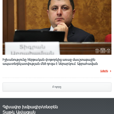
Իշխանությունը հերթական փոթորկից առաջ մասշտաբային
ապատեղեկատվության մեծ դnզա է ներարկում․ Աբրահամյան
Ավելին
Բոլորը
Գլխավոր խմբագիր/տնօրեն
Տաթև Այվազյան