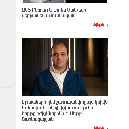
Ջեֆ Բեզոսը և Լորեն Սանչեսը
վերջապես ամուսնացան
Ավելին
Էլիտաների դեմ շարունակվող այս կռիվն
է սնուցում Նիկոլի իշխանությունը.
հերթը բժիշկներինն է. Մելիք-
Շահնազարյան
Ավելին