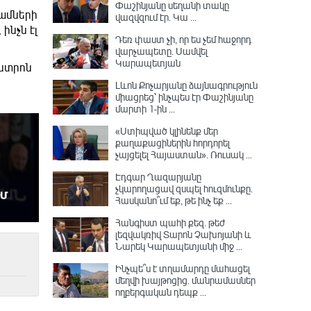
Փաշինյանը սեղանի տակը
կամների
վազվզում էր․ Կա ...
ինչն էլ
Դեռ փաստ չի, որ ես չեմ հաջորդ
վարչապետը․ Սամվել
Կարապետյան
ենտրոն
Լևոն Քոչարյանը ձայնագրություն
միացրեց՝ ինչպես էր Փաշինյանը
մարտի 1-ին ...
«Ստիպված կլինենք մեր
քաղաքացիներին հորդորել
չայցելել Հայաստան»․ Ռուսակ ...
Էդգար Ղազարյանը
չկարողացավ զսպել հուզմունքը.
Հասկանո՞ւմ եք, թե ինչ եք ...
Հանգիստ պահի քեզ. թեժ
լեզվակռիվ Տարոն Չախոյանի և
Նարեկ Կարապետյանի միջ ...
Ինչպե՞ս է տղամարդը մահացել
մեղվի խայթոցից. մանրամասներ
ողբերգական դեպք ...