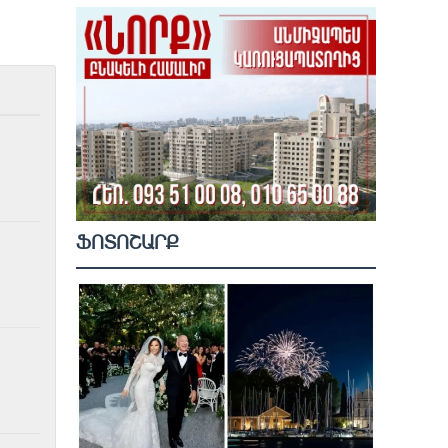
ՖՈՏՈՇԱՐՔ