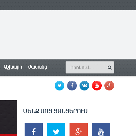
Աշխարհ
Ժամանց
ՄԵՆՔ ՍՈՑ ՑԱՆՑԵՐՈՒՄ
SHARES
TWEETS
SHARES
SHARES
2k
1.5k
203
620