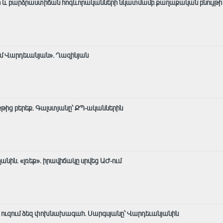
 և բարձրաստիճան հոգևորականների նկատմամբ քաղաքական բնույթի
ւմ Վարդեւանյան». Ղազինյան
 քթից բերեք. Գալստյանը՝ ՔՊ-ականներին
նին. «լռեք». իրավիճակը սրվեց ԱԺ-ում
նք ուզում ձեզ փոխնախագահ. Սարգսյանը՝ Վարդեւանյանին