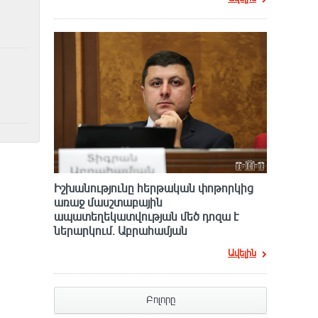
Իշխանությունը հերթական փոթորկից
առաջ մասշտաբային
ապատեղեկատվության մեծ դnզա է
ներարկում․ Աբրահամյան
Ավելին
Բոլորը