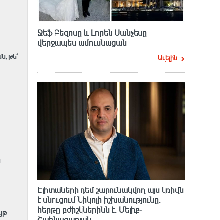
Ջեֆ Բեզոսը և Լորեն Սանչեսը
վերջապես ամուսնացան
, թե՛
Ավելին
ն
Էլիտաների դեմ շարունակվող այս կռիվն
է սնուցում Նիկոլի իշխանությունը.
հերթը բժիշկներինն է. Մելիք-
յթ
Շահնազարյան