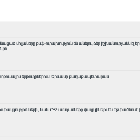
ցած մոլլաները քևֆ-ուրախություն են անելու, ձեր իշխանությանն էլ ե
Պ-ին
վտոբուսային երթուղիներում․ Երևանի քաղաքապետարան
բակցությունների , նաև ԲՀԿ անդամները վաղը լինելու են Էջմիածնում` 