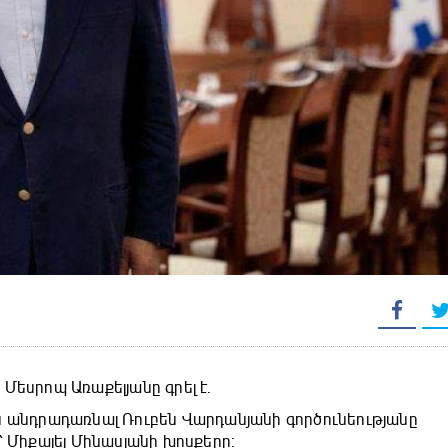
Մեսրոպ Առաքելյանը գրել է.
ն անդրադառնալ Ռուբեն Վարդանյանի գործունեությանը
՝ Միքայել Մինասյանի խոսքերը։