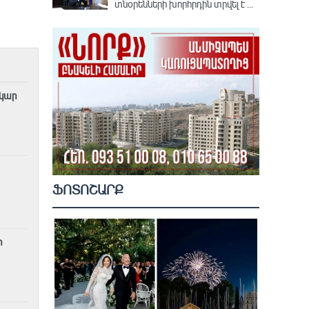
տնօրենների խորհրդին տրվել է ...
րկար
ՖՈՏՈՇԱՐՔ
ի