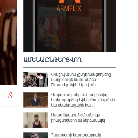
ԱՄԵՆԱ ԸՆԹԵՐՑՎՈՂ
Փաշինյանին չընդդիմացողները
վաղը գուցե նախանձեն
Ծառուկյանին. Աբովյան
Վարդևանյանը ԱԺ ամբիոնից
հակադարձեց Նիկոլ Փաշինյանին․
նա սկանդալային հա ...
Աջափնյակում թմրանյութ
իրացնողների են ձերբակալել
Հայփոստի կառավարումը