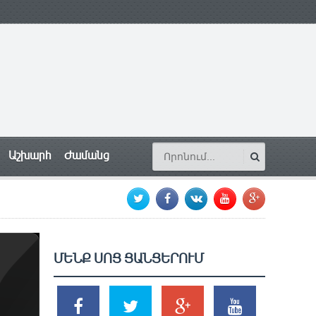
Աշխարհ
Ժամանց
ՄԵՆՔ ՍՈՑ ՑԱՆՑԵՐՈՒՄ
SHARES
TWEETS
SHARES
SHARES
2k
1.5k
203
620