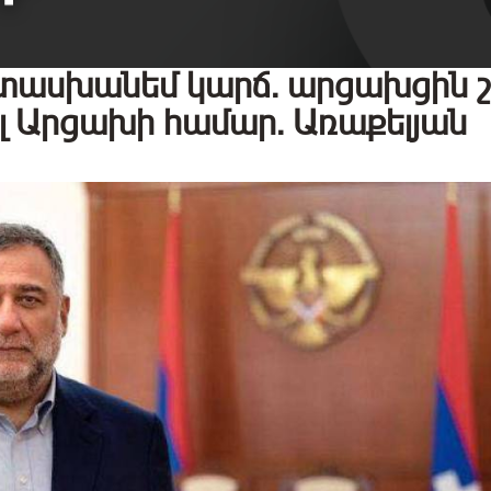
տասխանեմ կարճ․ արցախցին 
րել Արցախի համար․ Առաքելյան