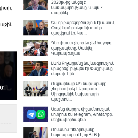
2020թ.-ից անցել է
կառավարությանը, և այս 7
գիտի,
տարիներ ...
Ես, որ բարեգործություն էի անում,
ռաջին
Փաշինյանը սեղանի տակը
վազվզում էր․ Կա ...
Դեռ փաստ չի, որ ես չեմ հաջորդ
վարչապետը․ Սամվել
Կարապետյան
Լևոն Քոչարյանը ձայնագրություն
միացրեց՝ ինչպես էր Փաշինյանը
մարտի 1-ին ...
Ուկրաինայի ԱԳ նախարարը
շնորհավորել է Արարատ
Միրզոյանին նախարարի
պաշտոն ...
Առանց մարդու միջամտության
կոտրում են Telegram, WhatsApp․
մեդիափորձագետ ...
Ռոմանոս Պետրոսյանը
հայտարարում է, որ ՀԷՑ-ի