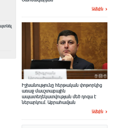
Ավելին
այտնել
Իշխանությունը հերթական փոթորկից
առաջ մասշտաբային
ապատեղեկատվության մեծ դnզա է
ներարկում․ Աբրահամյան
Ավելին