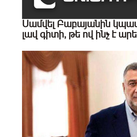
Սամվել Բաբայանին կպա
լավ գիտի, թե ով ինչ է ա