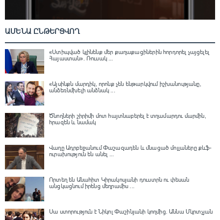
ԱՄԵՆԱ ԸՆԹԵՐՑՎՈՂ
«Ստիպված կլինենք մեր քաղաքացիներին հորդորել չայցելել
Հայաստան»․ Ռուսակ ...
«Այսինքն մարդիկ, որոնք չեն ենթարկվում իշխանությանը,
անձեռնմխելի անձնակ ...
Ծնողների շիրիմի մոտ հայտնաբերել է տղամարդու մարմին,
հրազեն և նամակ
Վաղը Ադրբեջանում Փաշազադեն և մնացած մոլլաները քևֆ-
ուրախություն են անել ...
Որտեղ են Անահիտ Կիրակոսյանի դուստրն ու փեսան
անցկացնում իրենց մեղրամիս ...
Սա ստորություն է Նիկոլ Փաշինյանի կողմից․ Աննա Մկրտչյան