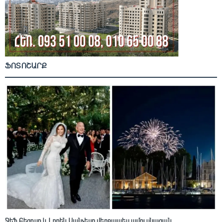
ՖՈՏՈՇԱՐՔ
Ջեֆ Բեզոսը և Լորեն Սանչեսը վերջապես ամուսնացան