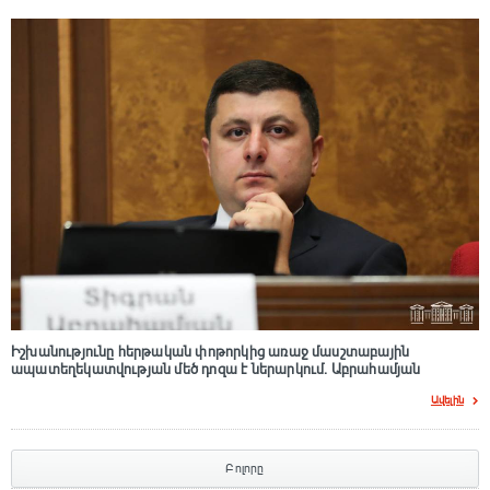
Իշխանությունը հերթական փոթորկից առաջ մասշտաբային
ապատեղեկատվության մեծ դnզա է ներարկում․ Աբրահամյան
Ավելին
Բոլորը