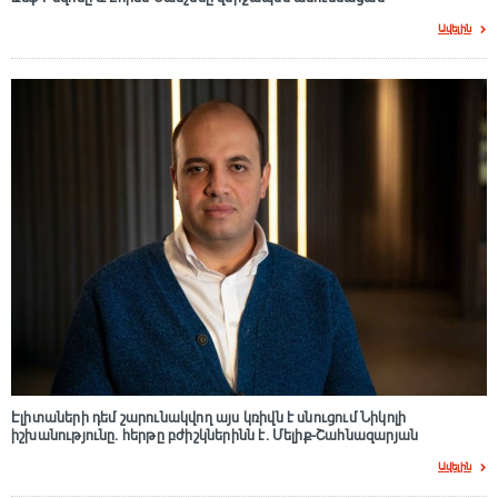
Ավելին
Էլիտաների դեմ շարունակվող այս կռիվն է սնուցում Նիկոլի
իշխանությունը. հերթը բժիշկներինն է. Մելիք-Շահնազարյան
Ավելին