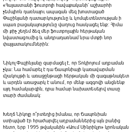
«Հայաստանի ֆուտբոլի հավաքականի` աշխարհի
չեմպիոն դառնալու ապագան մեզ խոստացած
Փաշինյանի դատարկությունը և կոմպետենտության ի
սպառ բացակայությունը վաղուց հասկացել ենք: Հիմա
մի քիչ շեղեմ ձեզ մեր ֆուտբոլային հերթական
նվաստացումից և անդրադառնամ նրա մտքի նոր
փայլատակումներին:
Նիկոլ Փաշինյանը զարմացել է, որ Տոկիոյում աղբաման
չկա: Նա համարել է դա Ճապոնիայի կառավարման
մշակույթի և առաջընթացի հերթական մի գագաթնակետ
և արդեն առաջարկ է անում, որ մենք ազգովի անցնենք
այդ համակարգին, դրա համար նախատեսելով տասը
տարի ժամանակ:
Խեղճ Նիկոլը ո՞րտեղից իմանա, որ Ճապոնիան
ստիպված էր հրաժարվել աղբամաններից այն բանից
հետո, երբ 1995 թվականին «Աում Սինրիկյո» կրոնական