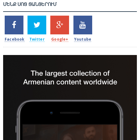
ՄԵՆՔ ՍՈՑ ՑԱՆՑԵՐՈՒՄ
SHARES
TWEETS
SHARES
SHARES
2k
1.5k
203
620
Facebook
Twitter
Google+
Youtube