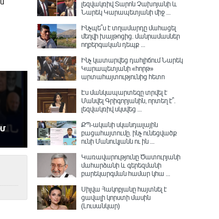
ւմ
լեզվակռիվ Տարոն Չախոյանի և
Նարեկ Կարապետյանի միջ ...
Ինչպե՞ս է տղամարդը մահացել
մեղվի խայթոցից. մանրամասներ
ողբերգական դեպք ...
Ինչ կատարվեց դահլիճում Նարեկ
Կարապետյանի «հորթ»
արտահայտությունից հետո
Էս մանկապարտեզը տրվել է
Մանվել Գրիգորյանին, որտեղ է՞․
լեզվակռիվ սկսվեց ...
ՔՊ-ականի սկանդալային
բացահայտումը․ ինչ ունեցվածք
ունի Մանուկյանն ու ին ...
Կառավարությունը Ծատուրյանի
մահարձանի և գերեզմանի
բարեկարգման համար կհա ...
Սիլվա Հակոբյանը հայտնել է
ցավալի կորստի մասին
(Լուսանկար)