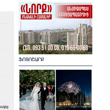
ՖՈՏՈՇԱՐՔ
նակից