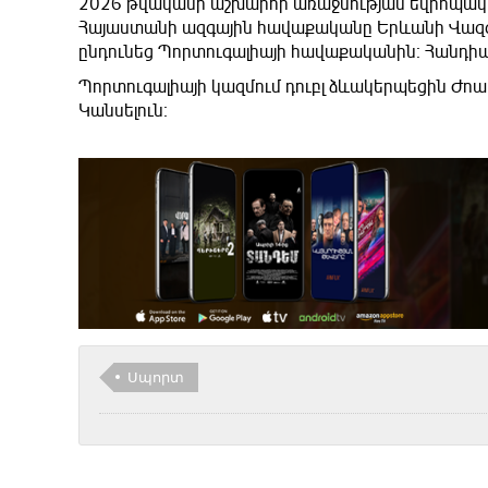
2026 թվականի աշխարհի առաջնության եվրոպակա
Հայաստանի ազգային հավաքականը Երևանի Վազ
ընդունեց Պորտուգալիայի հավաքականին։ Հանդիպ
Պորտուգալիայի կազմում դուբլ ձևակերպեցին Ժոաո
Կանսելուն։
Սպորտ