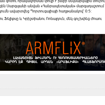
ն գոտու որակավորման փուլի F խմբի մեկնարկային տուրո
գեն Սարգսյանի անվան «Հանրապետական» մարզադաշտում
ումն ավարտվեց Պորտուգալիայի հաղթանակով՝ 0:5։
ւ Ֆելիքսը և Կրիշտիանու Ռոնալդուն, մեկ գոլ խփեց Ժոաու