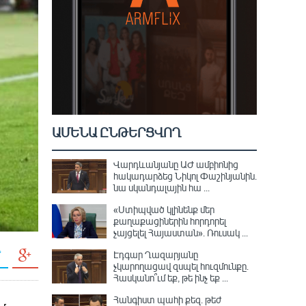
ԱՄԵՆԱ ԸՆԹԵՐՑՎՈՂ
Վարդևանյանը ԱԺ ամբիոնից
հակադարձեց Նիկոլ Փաշինյանին․
նա սկանդալային հա ...
«Ստիպված կլինենք մեր
քաղաքացիներին հորդորել
չայցելել Հայաստան»․ Ռուսակ ...
Էդգար Ղազարյանը
չկարողացավ զսպել հուզմունքը.
Հասկանո՞ւմ եք, թե ինչ եք ...
Հանգիստ պահի քեզ. թեժ