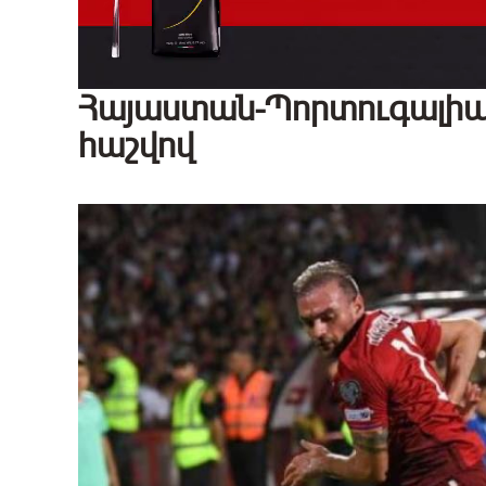
Հայաստան-Պորտուգալիա
հաշվով