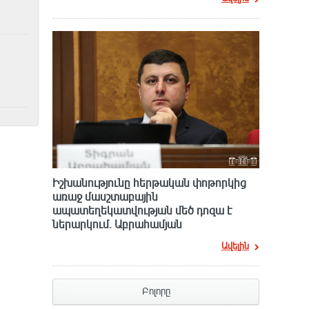
Իշխանությունը հերթական փոթորկից
առաջ մասշտաբային
ապատեղեկատվության մեծ դnզա է
ներարկում․ Աբրահամյան
Ավելին
Բոլորը