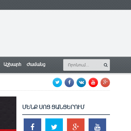
Աշխարհ
Ժամանց
ՄԵՆՔ ՍՈՑ ՑԱՆՑԵՐՈՒՄ
SHARES
TWEETS
SHARES
SHARES
2k
1.5k
203
620