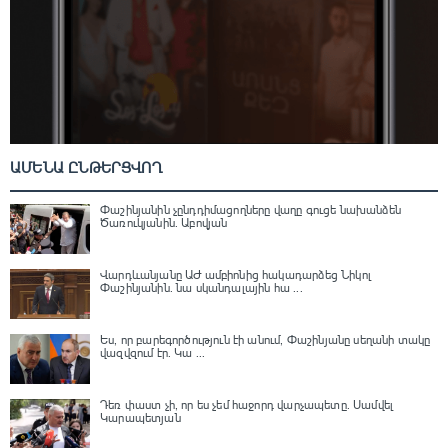
ԱՄԵՆԱ ԸՆԹԵՐՑՎՈՂ
Փաշինյանին չընդդիմացողները վաղը գուցե նախանձեն
Ծառուկյանին. Աբովյան
Վարդևանյանը ԱԺ ամբիոնից հակադարձեց Նիկոլ
Փաշինյանին․ նա սկանդալային հա ...
Ես, որ բարեգործություն էի անում, Փաշինյանը սեղանի տակը
վազվզում էր․ Կա ...
Դեռ փաստ չի, որ ես չեմ հաջորդ վարչապետը․ Սամվել
Կարապետյան