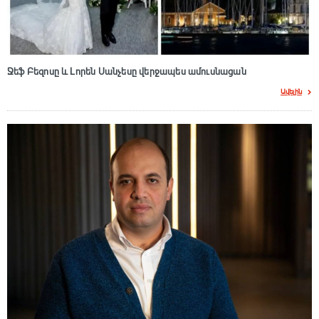
Ջեֆ Բեզոսը և Լորեն Սանչեսը վերջապես ամուսնացան
Ավելին