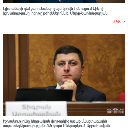
Էլիտաների դեմ շարունակվող այս կռիվն է սնուցում Նիկոլի
իշխանությունը. հերթը բժիշկներինն է. Մելիք-Շահնազարյան
Ավելին
Իշխանությունը հերթական փոթորկից առաջ մասշտաբային
ապատեղեկատվության մեծ դnզա է ներարկում․ Աբրահամյան