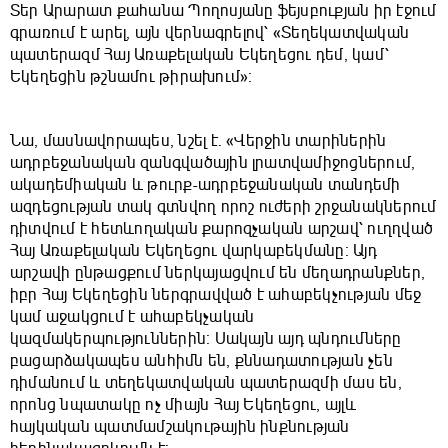
Տեր Արարատ քահանա Պողոսյանը ֆեյսբուքյան իր էջում
գրառում է արել, այն վերնագրելով՝ «Տեղեկատվական
պատերազմ Հայ Առաքելական Եկեղեցու դեմ, կամ՝
Եկեղեցին թշնամու թիրախում»։
Նա, մասնավորապես, նշել է. «Վերջին տարիներին
ադրբեջանական զանգվածային լրատվամիջոցներում,
ակադեմիական և թուրք-ադրբեջանական տանդեմի
ազդեցության տակ գտնվող որոշ ուժերի շրջանակներում
դիտվում է հետևողական քարոզչական արշավ՝ ուղղված
Հայ Առաքելական Եկեղեցու վարկաբեկմանը։ Այդ
արշավի ընթացքում ներկայացվում են մեղադրանքներ,
իբր Հայ Եկեղեցին ներգրավված է ահաբեկչության մեջ
կամ աջակցում է ահաբեկչական
կազմակերպություններին։ Սակայն այդ պնդումները
բացարձակապես անհիմն են, քննադատության չեն
դիմանում և տեղեկատվական պատերազմի մաս են,
որոնց նպատակը ոչ միայն Հայ Եկեղեցու, այլև
հայկական պատմամշակութային ինքնության