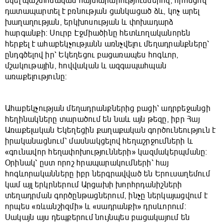
եկել պաշտոնական հայտարարություններով, որոնցով
դատապարտել է բռնության ցանկացած ձև, կոչ արել
խաղաղության, երկխոսության և փոխադարձ
հարգանքի։ Սուրբ Էջմիածինը հետևողականորեն
հերքել է ահաբեկչությանն առնչվելու մեղադրանքները՝
ընդգծելով իր՝ Եկեղեցու բացառապես հոգևոր,
մշակութային, հովվական և ազգապահպան
առաքելությունը։
Ահաբեկչության մեղադրանքներից բացի՝ ադրբեջանցի
հեղինակները տարածում են նաև այն թեզը, իբր Հայ
Առաքելական Եկեղեցին քաղաքական գործունեություն է
իրականացնում՝ մասնակցելով հեղաշրջումների և
«գունավոր հեղափոխությունների» կազմակերպմանը։
Օրինակ՝ ըստ որոշ հրապարակումների՝ հայ
հոգևորականները իբր ներգրավված են Երուսաղեմում
կամ այլ երկրներում Արցախի խորհրդանիշների
տեղադրման գործընթացներում, ինչը ներկայացվում է
որպես «ռևանշիզմի» և «սադրանքի» դրսևորում։
Սակայն այս դեպքերում նույնպես բացակայում են