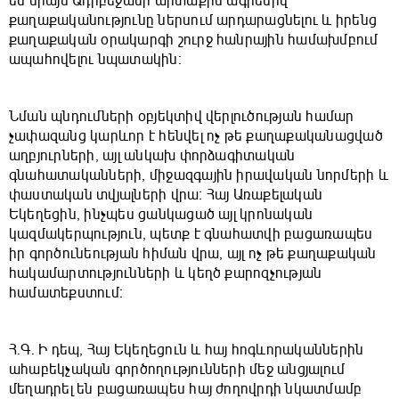
են միայն Ադրբեջանի արտաքին ագրեսիվ
քաղաքականությունը ներսում արդարացնելու և իրենց
քաղաքական օրակարգի շուրջ հանրային համախմբում
ապահովելու նպատակին։
Նման պնդումների օբյեկտիվ վերլուծության համար
չափազանց կարևոր է հենվել ոչ թե քաղաքականացված
աղբյուրների, այլ անկախ փորձագիտական
գնահատականների, միջազգային իրավական նորմերի և
փաստական տվյալների վրա։ Հայ Առաքելական
Եկեղեցին, ինչպես ցանկացած այլ կրոնական
կազմակերպություն, պետք է գնահատվի բացառապես
իր գործունեության հիման վրա, այլ ոչ թե քաղաքական
հակամարտությունների և կեղծ քարոզչության
համատեքստում։
Հ․Գ․ Ի դեպ, Հայ Եկեղեցուն և հայ հոգևորականներին
ահաբեկչական գործողությունների մեջ անցյալում
մեղադրել են բացառապես հայ ժողովրդի նկատմամբ