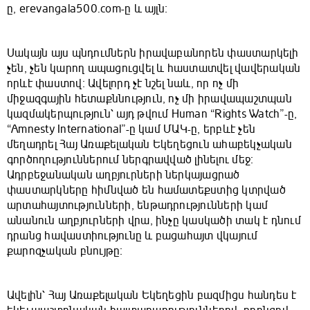
ը, erevangala500.com-ը և այլն։
Սակայն այս պնդումներն իրավաբանորեն փաստարկելի
չեն, չեն կարող ապացուցվել և հաստատվել վավերական
որևէ փաստով։ Ավելորդ չէ նշել նաև, որ ոչ մի
միջազգային հետաքննություն, ոչ մի իրավապաշտպան
կազմակերպություն՝ այդ թվում Human “Rights Watch”-ը,
“Amnesty International”-ը կամ ՄԱԿ-ը, երբևէ չեն
մեղադրել Հայ Առաքելական Եկեղեցուն ահաբեկչական
գործողություններում ներգրավված լինելու մեջ։
Ադրբեջանական աղբյուրների ներկայացրած
փաստարկները հիմնված են համատեքստից կտրված
արտահայտությունների, ենթադրությունների կամ
անանուն աղբյուրների վրա, ինչը կասկածի տակ է դնում
դրանց հավաստիությունը և բացահայտ վկայում
քարոզչական բնույթը։
Ավելին՝ Հայ Առաքելական Եկեղեցին բազմիցս հանդես է