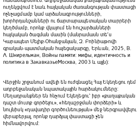
համատեքստում։ Ադրբեջանական քաղաքականությունն
ուղեկցվում է նաև հայկական ժառանգության փաստացի
ոչնչացմամբ կամ արձանագրությունների,
խորհրդանշանների ու ճարտարապետական տարրերի
կեղծմամբ, որոնք վկայում են հուշարձանների
հայկական ծագման մասին (մանրամասն տե՛ս
Կարապետ Մելիք-Օհանջանյան, Զ. Բոինիաթովի
գրական-պատմական հայեցակարգը, Երևան, 2025, В.
А. Шнирельман, Войны памяти: мифы, идентичность и
политика в ЗакавказьеМосква, 2003 և այլն)։
Վերջին շրջանում ավելի են ուժգնացել Հայ Եկեղեցու դեմ
ադրբեջանական նպատակային հարձակումները։
Մեղադրանքներ են հնչում Եկեղեցու՝ իբր «քաղաքական
դաշտ մուտք գործելու», «հեղաշրջման փորձերի» և
նույնիսկ «դավադիր գործունեության» մեջ ներգրավվելու
վերաբերյալ, որոնք դարձյալ փաստացի չեն
հիմնավորվում։