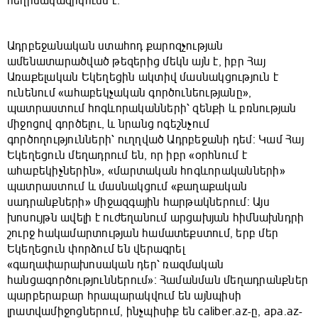
հեղինակազրկումն է։
Ադրբեջանական ստահոդ քարոզչության
ամենատարածված թեզերից մեկն այն է, իբր Հայ
Առաքելական Եկեղեցին ակտիվ մասնակցություն է
ունենում «ահաբեկչական գործունեությանը»,
պատրաստում հոգևորականների՝ զենքի և բռնության
միջոցով գործելու, և նրանց ոգեշնչում
գործողությունների՝ ուղղված Ադրբեջանի դեմ։ Կամ Հայ
Եկեղեցուն մեղադրում են, որ իբր «օրհնում է
ահաբեկիչներին», «մարտական հոգևորականների»
պատրաստում և մասնակցում «քաղաքական
սադրանքների» միջազգային հարթակներում։ Այս
խոսույթն ավելի է ուժեղանում արցախյան հիմնախնդրի
շուրջ հակամարտության համատեքստում, երբ մեր
Եկեղեցուն փորձում են վերագրել
«գաղափարախոսական դեր՝ ռազմական
հանցագործություններում»։ Համանման մեղադրանքներ
պարբերաբար հրապարակվում են այնպիսի
լրատվամիջոցներում, ինչպիսիք են caliber.az-ը, apa.az-