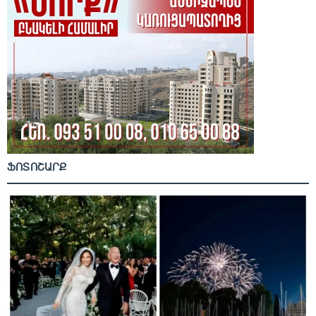
ՖՈՏՈՇԱՐՔ