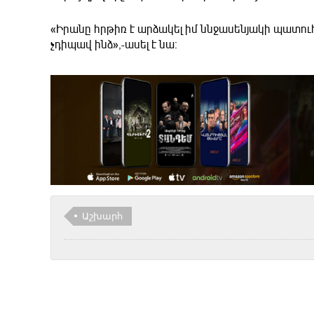
«Իրանը հրթիռ է արձակել իմ ննջասենյակի պատուհ
չդիպավ ինձ»,-ասել է նա։
Աշխարհ