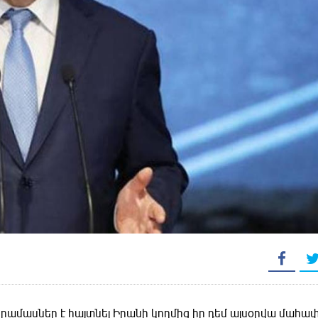
ամասներ է հայտնել Իրանի կողմից իր դեմ այսօրվա մահափ