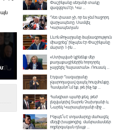
Փաշինյանը սեղանի տակը
վազվզում էր․ Կա ...
 այն
Դեռ փաստ չի, որ ես չեմ հաջորդ
վարչապետը․ Սամվել
Կարապետյան
Լևոն Քոչարյանը ձայնագրություն
միացրեց՝ ինչպես էր Փաշինյանը
մարտի 1-ին ...
«Ստիպված կլինենք մեր
քաղաքացիներին հորդորել
չայցելել Հայաստան»․ Ռուսակ ...
Էդգար Ղազարյանը
չկարողացավ զսպել հուզմունքը.
Հասկանո՞ւմ եք, թե ինչ եք ...
Հանգիստ պահի քեզ. թեժ
լեզվակռիվ Տարոն Չախոյանի և
Նարեկ Կարապետյանի միջ ...
Ինչպե՞ս է տղամարդը մահացել
մեղվի խայթոցից. մանրամասներ
ողբերգական դեպք ...