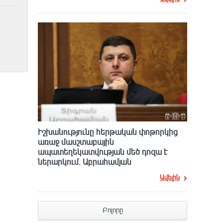
Իշխանությունը հերթական փոթորկից
առաջ մասշտաբային
ապատեղեկատվության մեծ դnզա է
ներարկում․ Աբրահամյան
Ավելին
Բոլորը