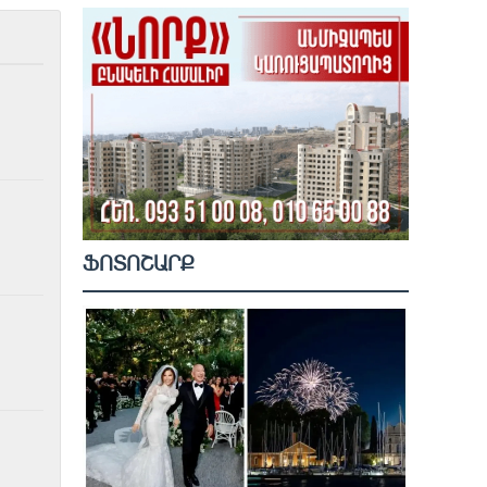
ՖՈՏՈՇԱՐՔ