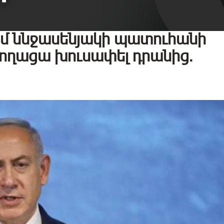
 իմ ննջասենյակի պատուհանի
արողացա խուսափել դրանից.