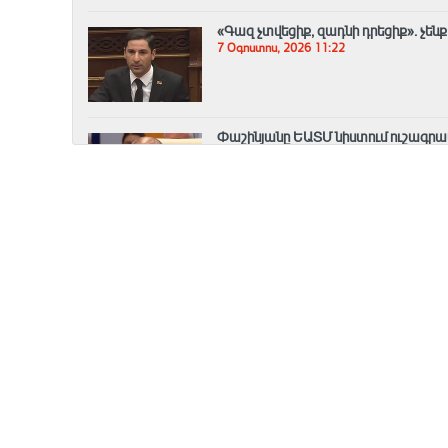
«Գազ չտվեցիք, զադնի դրեցիք». չե
7 Օգոստոս, 2026 11:22
Փաշինյանը ԵԱՏՄ նիստում ուշագրա
7 Օգոստոս, 2026 11:04