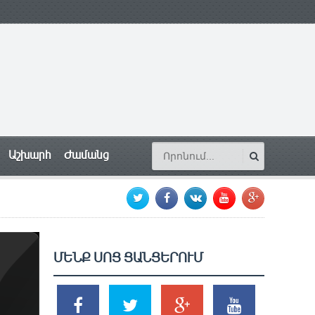
Աշխարհ
Ժամանց
ՄԵՆՔ ՍՈՑ ՑԱՆՑԵՐՈՒՄ
SHARES
TWEETS
SHARES
SHARES
2k
1.5k
203
620