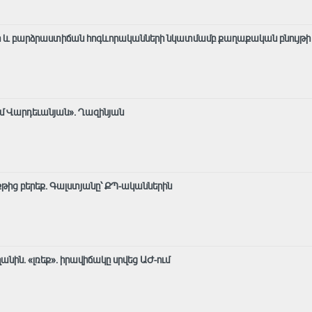
 և բարձրաստիճան հոգևորականների նկատմամբ քաղաքական բնույթի
ւմ Վարդեւանյան». Ղազինյան
 քթից բերեք. Գալստյանը՝ ՔՊ-ականներին
նին. «լռեք». իրավիճակը սրվեց ԱԺ-ում