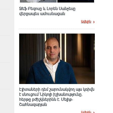
Ջեֆ Բեզոսը և Լորեն Սանչեսը
վերջապես ամուսնացան
Ավելին
Էլիտաների դեմ շարունակվող այս կռիվն
է սնուցում Նիկոլի իշխանությունը.
հերթը բժիշկներինն է. Մելիք-
Շահնազարյան
Ավելին