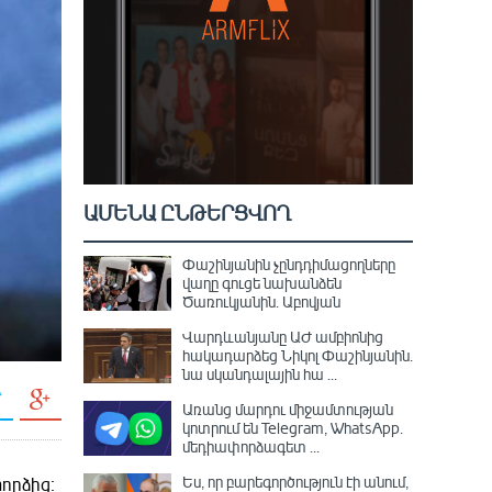
ԱՄԵՆԱ ԸՆԹԵՐՑՎՈՂ
Փաշինյանին չընդդիմացողները
վաղը գուցե նախանձեն
Ծառուկյանին. Աբովյան
Վարդևանյանը ԱԺ ամբիոնից
հակադարձեց Նիկոլ Փաշինյանին․
նա սկանդալային հա ...
Առանց մարդու միջամտության
կոտրում են Telegram, WhatsApp․
մեդիափորձագետ ...
Ես, որ բարեգործություն էի անում,
որձից։