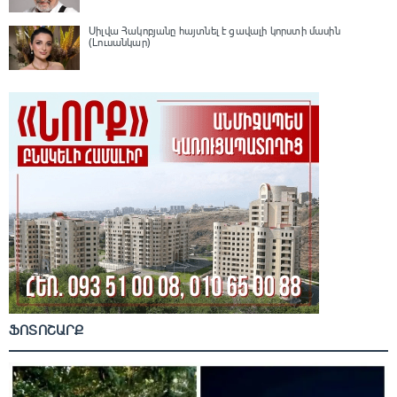
Սիլվա Հակոբյանը հայտնել է ցավալի կորստի մասին
(Լուսանկար)
ՖՈՏՈՇԱՐՔ