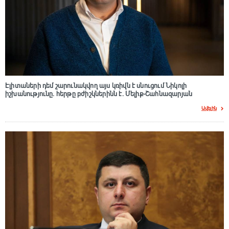
Էլիտաների դեմ շարունակվող այս կռիվն է սնուցում Նիկոլի
իշխանությունը. հերթը բժիշկներինն է. Մելիք-Շահնազարյան
Ավելին