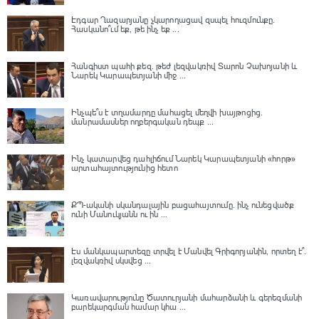
Էդգար Ղազարյանը չկարողացավ զսպել հուզմունքը.
Հասկանո՞ւմ եք, թե ինչ եք ...
Հանգիստ պահի քեզ. թեժ լեզվակռիվ Տարոն Չախոյանի և
Նարեկ Կարապետյանի միջ ...
Ինչպե՞ս է տղամարդը մահացել մեղվի խայթոցից.
մանրամասներ ողբերգական դեպք ...
Ինչ կատարվեց դահլիճում Նարեկ Կարապետյանի «հորթ»
արտահայտությունից հետո
ՔՊ-ականի սկանդալային բացահայտումը․ ինչ ունեցվածք
ունի Մանուկյանն ու ին ...
Էս մանկապարտեզը տրվել է Մանվել Գրիգորյանին, որտեղ է՞․
լեզվակռիվ սկսվեց ...
Կառավարությունը Ծատուրյանի մահարձանի և գերեզմանի
բարեկարգման համար կհա ...