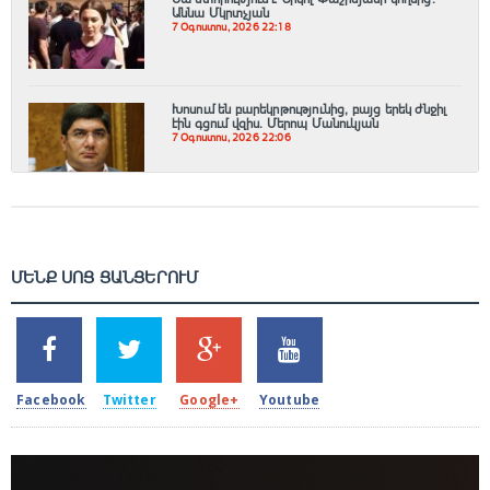
Աննա Մկրտչյան
7 Օգոստոս, 2026 22:18
Խոսում են բարեկրթությունից, բայց երեկ ժնջիլ
էին գցում վզիս. Մերոպ Մանուկյան
7 Օգոստոս, 2026 22:06
ՄԵՆՔ ՍՈՑ ՑԱՆՑԵՐՈՒՄ
SHARES
TWEETS
SHARES
SHARES
2k
1.5k
203
620
Facebook
Twitter
Google+
Youtube