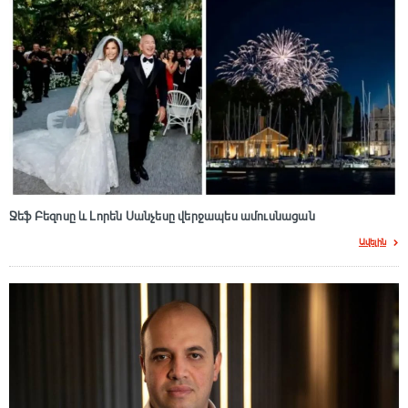
Ջեֆ Բեզոսը և Լորեն Սանչեսը վերջապես ամուսնացան
Ավելին