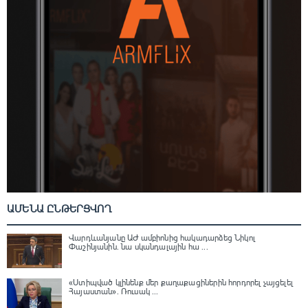
ԱՄԵՆԱ ԸՆԹԵՐՑՎՈՂ
Վարդևանյանը ԱԺ ամբիոնից հակադարձեց Նիկոլ
Փաշինյանին․ նա սկանդալային հա ...
«Ստիպված կլինենք մեր քաղաքացիներին հորդորել չայցելել
Հայաստան»․ Ռուսակ ...