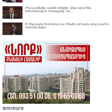
«Գազ չտվեցիք, զադնի դրեցիք». չենք ուզում ձեզ
փոխնախագահ. Սարգսյանը՝ Վա ...
Էն ինչը կարա իրան թույլ տա Մեսսին, չեմ կարա թույլ տամ ես.
Վահագն Ալեքս ...
ՖՈՏՈՇԱՐՔ