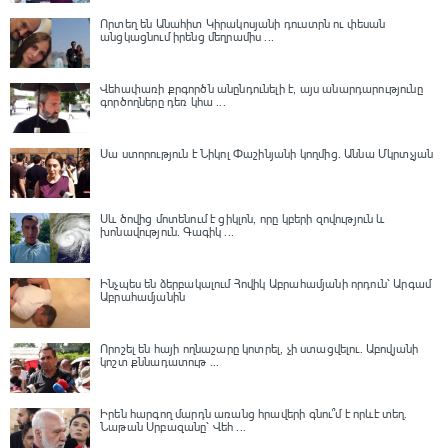
Որտեղ են Անահիտ Կիրակոսյանի դուստրն ու փեսան
անցկացնում իրենց մեղրամիս ...
Վեհափառի քրգործն անընդունելի է, այս անարդարությունը
գործողները դեռ կհա ...
Սա ստորություն է Նիկոլ Փաշինյանի կողմից․ Աննա Մկրտչյան
Սև ծովից մոտենում է ցիկլոն, որը կբերի զովություն և
խոնավություն․ Գագիկ ...
Ինչպես են ձերբակալում Հովիկ Աբրահամյանի որդուն՝ Արգամ
Աբրահամյանին
Որոշել են հայի ողնաշարը կոտրել, չի ստացվելու․ Աբովյանի
կոշտ քննադատութ ...
Իրեն հարգող մարդն առանց հրավերի գնու՞մ է որևէ տեղ.
Նաթան Սրբազանը՝ Վեհ ...