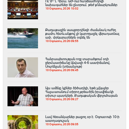
ՈւՂԻՂ. Հիմա․ ԱԺ–ում հանձնաժողովի
նախագահներ են ընտրում․ թեժ քննարկումներ
10 Օգոստոս, 2026 10:02
Քաղաքացին սապբորդինգի ժամանակ ուժեղ
քամու հետևանքով չի կարողացել վերադառնալ
ափ․ փրկարարներն օգնել են
10 Օգոստոս, 2026 09:55
Հանրապետության ողջ տարածքում օդի
ջերմաստիճանը կնվազի 4-6 աստիճանով.
Սուրենյան (տեսանյութ)
10 Օգոստոս, 2026 09:45
Այս ամենը կլիներ ծիծաղելի, եթե չվկայեր
Հայաստանում տիրող քրեածին իրավիճակի
տխուր պատկերի. Քաղաքական վերլուծաբան
10 Օգոստոս, 2026 09:27
Լավ հեռանկարներ բացող օր է․ Օգոստոսի 10-ի
աստղագուշակ
10 Օգոստոս, 2026 09:05