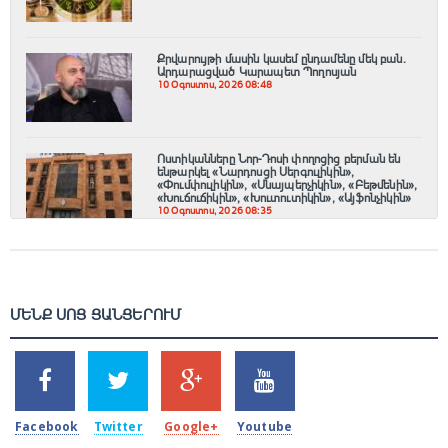
Քրվարույթի մասին կասեմ ընդամենը մեկ բան.
Արդարացված Կարապետ Պողոսյան
10 Օգոստոս, 2026 08:48
Ոստիկանները Նոր-Դոսի փողոցից բերման են
ենթարկել «Նարդոսցի Սերգուլիկին»,
«Փումփուլիկին», «Սնայպերչիկին», «Բեթմենին»,
«Խուճուճիկին», «Խուտուտիկին», «Այֆոնչիկին»
10 Օգոստոս, 2026 08:35
ՄԵՆՔ ՍՈՑ ՑԱՆՑԵՐՈՒՄ
SHARES
TWEETS
SHARES
SHARES
2k
1.5k
203
620
Facebook
Twitter
Google+
Youtube