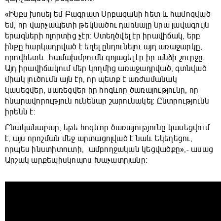
«Ինքս խոսել եմ Բագրատ Սրբազանի հետ և համոզված
եմ, որ վարչապետի թեկնածու դառնալը նրա լավագույն
երազների ոլորտից չէր։ Ստեղծվել էր իրավիճակ, երբ
ինքը հարկադրված է եղել ընդունելու այդ առաջարկը,
որովհետև համախմբումն գոյացել էր իր անձի շուրջը:
Այդ իրավիճակում մեր կողմից առաջադրված, գտնված
միակ լուծումն այն էր, որ պետք է առժամանակ
կասեցվեր, սառեցվեր իր հոգևոր ծառայությունը, որ
հնարավորություն ունենար շարունակել: Ընտրությունն
իրենն է:
Բնականաբար, եթե հոգևոր ծառայությունը կասեցվում
է, այս որոշման մեջ արտացոլված է նաև Եկեղեցու,
որպես ինստիտուտի, ամբողջական կեցվածքը»,- ասաց
Արշակ արքեպիսկոպոս Խաչատրյանը: