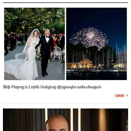
Ջեֆ Բեզոսը և Լորեն Սանչեսը վերջապես ամուսնացան
Ավելին