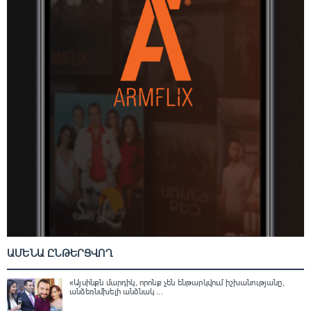
ԱՄԵՆԱ ԸՆԹԵՐՑՎՈՂ
«Այսինքն մարդիկ, որոնք չեն ենթարկվում իշխանությանը,
անձեռնմխելի անձնակ ...