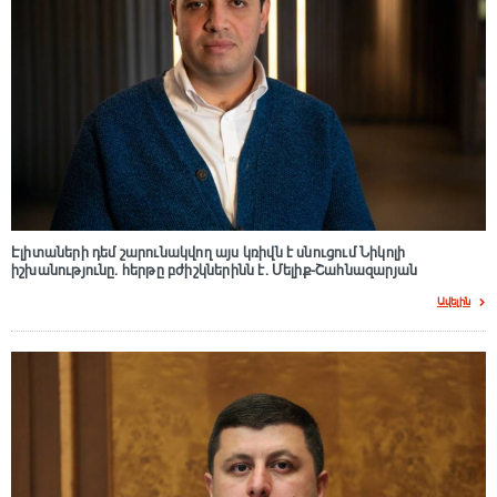
Էլիտաների դեմ շարունակվող այս կռիվն է սնուցում Նիկոլի
իշխանությունը. հերթը բժիշկներինն է. Մելիք-Շահնազարյան
Ավելին