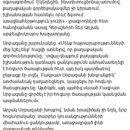
օգտագործում: Եկեղեցին, ինստիտուցիոնալ առումով,
քաղաքական գործիքակազմեր չի կիրառում,
իշխանության հասնելու որևէ ձգտում,
առաջնահերթություն չունի»,- լրագրողների հետ
հանդիպմանն ասաց Գերաշնորհ Տեր Արշակ
արքեպիսկոպոս Խաչատրյանը։
Սրբազանը շարունակեց. «Մենք հայտարարությունների
մեջ նշել ենք՝ հաշվի առնելով, որ քաղաքական
գործունեությունը, տվյալ դեպքում քաղաքական
իշխանություն դառնալու ցանկությունն անհամատեղելի
է հոգևոր ծառայության հետ, այդ իսկ պատճառով
ընթացք էր տվել Բագրատ Սրբազանի խնդրանքին՝
առժամանակ դադարեցնելու, կասցելու իր հոգևոր
ծառայությունը։ Այսինքն, այդ պահից սկսած Բագրատ
Սրբազանը գործել է իր հոգևոր ծառայության կասեցման
պայմաններում»։
Արշակ Սրբազանի խոսքով, նման իրավիճակ չի եղել, երբ
հոգևորականը, տարբեր կուսակցությունների
միահամուռ ցանկությամբ, առաջադրված լինի
վարչապետի թեկնածու։