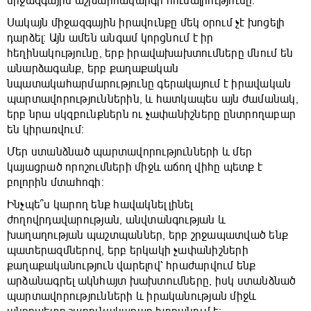
միջազգային աշխարհակարգի հուսալիությունը։
Սակայն միջազգային իրավունքը մեկ օրում չէ խոցելի
դարձել։ Այն ամեն անգամ կորցնում է իր
հեղինակությունը, երբ իրավախախտումները մնում են
անարձագանք, երբ քաղաքական
նպատակահարմարությունը գերակայում է իրավական
պարտավորություններին, և հատկապես այն ժամանակ,
երբ նրա սկզբունքներն ու չափանիշները ընտրողաբար
են կիրառվում։
Մեր ստանձնած պարտավորությունների և մեր
կայացրած որոշումների միջև աճող վիհը պետք է
բոլորին մտահոգի։
Ինչպե՞ս կարող ենք հավակնել լինել
ժողովրդավարության, անվտանգության և
խաղաղության պաշտպաններ, երբ շրջապատված ենք
պատերազմներով, երբ երկակի չափանիշների
քաղաքականություն վարելով՝ հրաժարվում ենք
արձանագրել ակնհայտ խախտումները, իսկ ստանձնած
պարտավորությունների և իրականության միջև