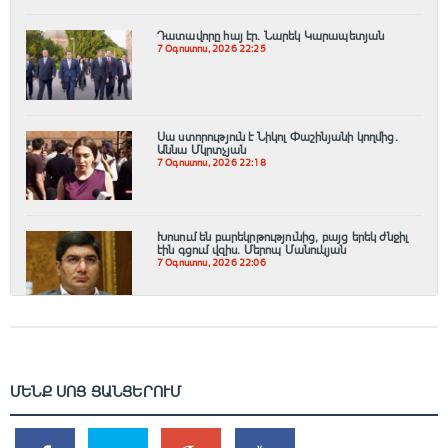
Դատավորը հայ էր․ Նարեկ Կարապետյան
7 Օգոստոս, 2026 22:25
Սա ստորություն է Նիկոլ Փաշինյանի կողմից․
Աննա Մկրտչյան
7 Օգոստոս, 2026 22:18
Խոսում են բարեկրթությունից, բայց երեկ ժնջիլ
էին գցում վզիս. Մերոպ Մանուկյան
7 Օգոստոս, 2026 22:06
ՄԵՆՔ ՍՈՑ ՑԱՆՑԵՐՈՒՄ
SHARES
TWEETS
SHARES
SHARES