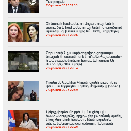
Պետրոսյան
7 Օգոստոս, 2026 23:33
Չի կարելի համ ասել, որ Արցախը այլ երկրի
տարածք է, համ ասել, որ այլ երկրի տարածքում
պատերազմի մասնակից ես. Անժելա Էլիբեգովա
7 Օգոստոս, 2026 23:26
Օգոստոսի 7-ը ասորի ժողովրդի ցեղասպш-
նության հիշատակի օրն է․ «Ուժեղ Հայաստան»-
ի պատգամավորները հարգանքի տուրք են
մատուցել (Տեսանյութ)
7 Օգոստոս, 2026 23:14
Որտեղ են Անահիտ Կիրակոսյանի դուստրն ու
փեսան անցկացնում իրենց մեղրամիսը (Video)
7 Օգոստոս, 2026 22:59
Նիկոլը փորձում է քրեականացնել այն
հաստատությունը, որը դարեր շարունակ պահել
է հայ ժողովրդի հավատը, ինքնությունը և
պետականության գաղափարը. Հակոբյան
7 Օգոստոս, 2026 22:49