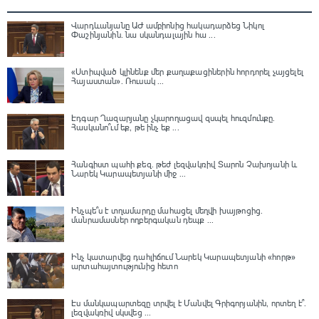
Վարդևանյանը ԱԺ ամբիոնից հակադարձեց Նիկոլ
Փաշինյանին․ նա սկանդալային հա ...
«Ստիպված կլինենք մեր քաղաքացիներին հորդորել չայցելել
Հայաստան»․ Ռուսակ ...
Էդգար Ղազարյանը չկարողացավ զսպել հուզմունքը.
Հասկանո՞ւմ եք, թե ինչ եք ...
Հանգիստ պահի քեզ. թեժ լեզվակռիվ Տարոն Չախոյանի և
Նարեկ Կարապետյանի միջ ...
Ինչպե՞ս է տղամարդը մահացել մեղվի խայթոցից.
մանրամասներ ողբերգական դեպք ...
Ինչ կատարվեց դահլիճում Նարեկ Կարապետյանի «հորթ»
արտահայտությունից հետո
Էս մանկապարտեզը տրվել է Մանվել Գրիգորյանին, որտեղ է՞․
լեզվակռիվ սկսվեց ...