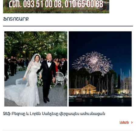
ՖՈՏՈՇԱՐՔ
Ջեֆ Բեզոսը և Լորեն Սանչեսը վերջապես ամուսնացան
Ավելին