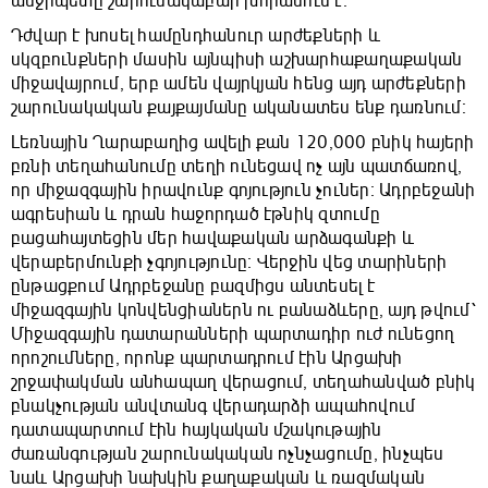
անջրպետը շարունակաբար խորանում է։
Դժվար է խոսել համընդհանուր արժեքների և
սկզբունքների մասին այնպիսի աշխարհաքաղաքական
միջավայրում, երբ ամեն վայրկյան հենց այդ արժեքների
շարունակական քայքայմանը ականատես ենք դառնում։
Լեռնային Ղարաբաղից ավելի քան 120,000 բնիկ հայերի
բռնի տեղահանումը տեղի ունեցավ ոչ այն պատճառով,
որ միջազգային իրավունք գոյություն չուներ։ Ադրբեջանի
ագրեսիան և դրան հաջորդած էթնիկ զտումը
բացահայտեցին մեր հավաքական արձագանքի և
վերաբերմունքի չգոյությունը։ Վերջին վեց տարիների
ընթացքում Ադրբեջանը բազմիցս անտեսել է
միջազգային կոնվենցիաներն ու բանաձևերը, այդ թվում՝
Միջազգային դատարանների պարտադիր ուժ ունեցող
որոշումները, որոնք պարտադրում էին Արցախի
շրջափակման անհապաղ վերացում, տեղահանված բնիկ
բնակչության անվտանգ վերադարձի ապահովում
դատապարտում էին հայկական մշակութային
ժառանգության շարունակական ոչնչացումը, ինչպես
նաև Արցախի նախկին քաղաքական և ռազմական