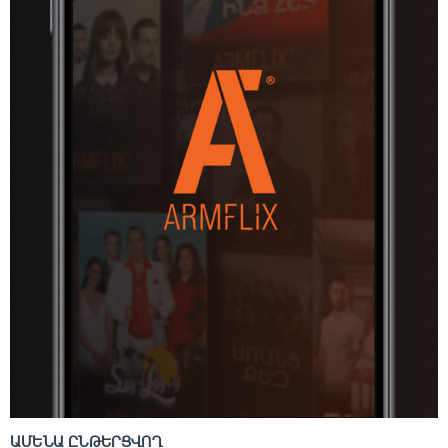
ԱՄԵՆԱ ԸՆԹԵՐՑՎՈՂ