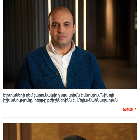
Էլիտաների դեմ շարունակվող այս կռիվն է սնուցում Նիկոլի
իշխանությունը. հերթը բժիշկներինն է. Մելիք-Շահնազարյան
Ավելին