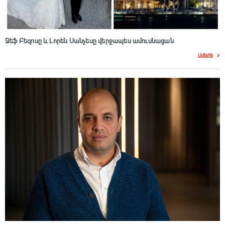
Ջեֆ Բեզոսը և Լորեն Սանչեսը վերջապես ամուսնացան
Ավելին