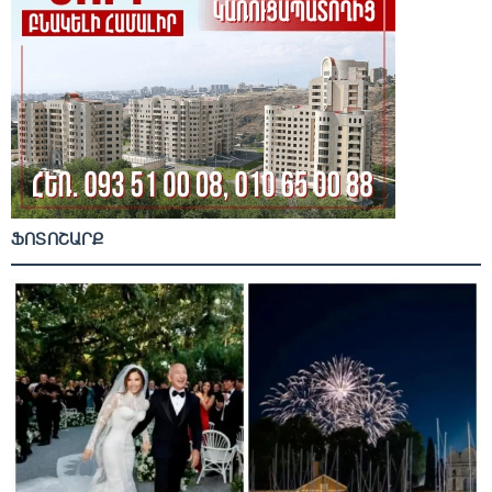
ՖՈՏՈՇԱՐՔ