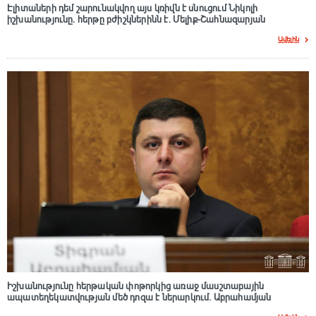
Էլիտաների դեմ շարունակվող այս կռիվն է սնուցում Նիկոլի
իշխանությունը. հերթը բժիշկներինն է. Մելիք-Շահնազարյան
Ավելին
Իշխանությունը հերթական փոթորկից առաջ մասշտաբային
ապատեղեկատվության մեծ դnզա է ներարկում․ Աբրահամյան