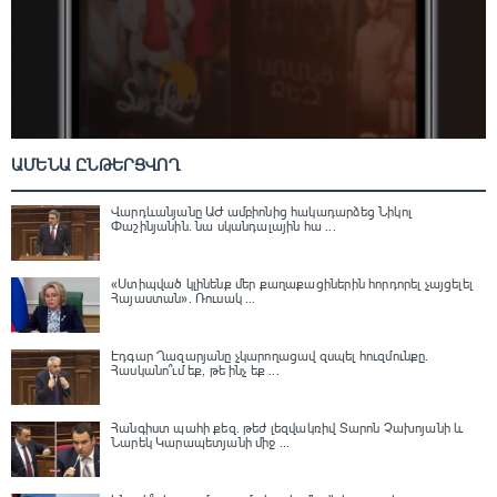
ԱՄԵՆԱ ԸՆԹԵՐՑՎՈՂ
Վարդևանյանը ԱԺ ամբիոնից հակադարձեց Նիկոլ
Փաշինյանին․ նա սկանդալային հա ...
«Ստիպված կլինենք մեր քաղաքացիներին հորդորել չայցելել
Հայաստան»․ Ռուսակ ...
Էդգար Ղազարյանը չկարողացավ զսպել հուզմունքը.
Հասկանո՞ւմ եք, թե ինչ եք ...
Հանգիստ պահի քեզ. թեժ լեզվակռիվ Տարոն Չախոյանի և
Նարեկ Կարապետյանի միջ ...