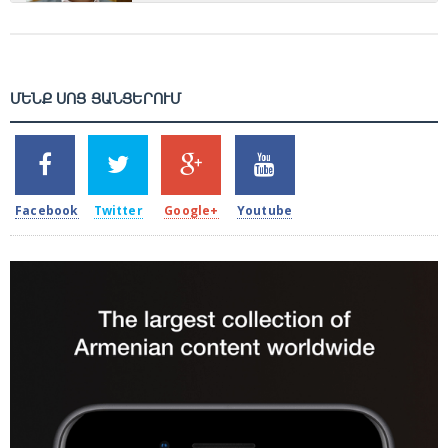
ՄԵՆՔ ՍՈՑ ՑԱՆՑԵՐՈՒՄ
SHARES
TWEETS
SHARES
SHARES
2k
1.5k
203
620
Facebook
Twitter
Google+
Youtube