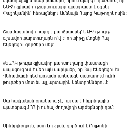
սկանդալային ռեպորտաժին, որում պարզ է դառնում, որ
ԵԱՀԿ գլխավոր քարտուղարը պատրաստ է օգնել
Փաշինյանին՝ հեռացնելու Ամենայն Հայոց Կաթողիկոսին։
Շարմազանովը հարց է բարձրացրել՝ ԵԱՀԿ թուրք
գլխավոր քարտուղարն ո՞վ է, որ քիթը մտցնի Հայ
Եկեղեցու գործերի մեջ։
«ԵԱՀԿ թուրք գլխավոր քարտուղարը փաստացի
ապացուցում է մեր այն վարկածը, որ Հայ Եկեղեցու եւ
Վեհափառի դեմ արշավը առնվազն սատարում ունի
թուրքերի մոտ եւ այլ արտաքին կենտրոններում։
Սա հայկական օրակարգ չէ, այ սա է հիբրիդային
պատերազմ ՀՀ-ի ու հայ ժողովրդի արժեքների դեմ։
Սինիրլիօղլուն, ըստ էության, գործում է Բոլթոնի