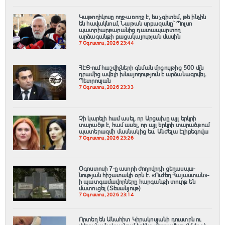
Կաթողիկոսը ողջ-առողջ է, ես չգիտեմ, թե ինչին
են հավակնում, Նաթան սրբազանը՝ Պոլսո
պատրիարքարանից դատապարտող
արձագանքի բացակայության մասին
7 Օգոստոս, 2026 23:44
ՀԷՑ-ում հաշվիչների գնման մրցույթից 500 մլն
դրամից ավելի խնայողություն է արձանագրվել.
Պետրոսյան
7 Օգոստոս, 2026 23:33
Չի կարելի համ ասել, որ Արցախը այլ երկրի
տարածք է, համ ասել, որ այլ երկրի տարածքում
պատերազմի մասնակից ես. Անժելա Էլիբեգովա
7 Օգոստոս, 2026 23:26
Օգոստոսի 7-ը ասորի ժողովրդի ցեղասպш-
նության հիշատակի օրն է․ «Ուժեղ Հայաստան»-
ի պատգամավորները հարգանքի տուրք են
մատուցել (Տեսանյութ)
7 Օգոստոս, 2026 23:14
Որտեղ են Անահիտ Կիրակոսյանի դուստրն ու