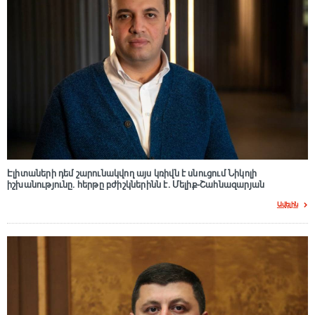
Էլիտաների դեմ շարունակվող այս կռիվն է սնուցում Նիկոլի
իշխանությունը. հերթը բժիշկներինն է. Մելիք-Շահնազարյան
Ավելին