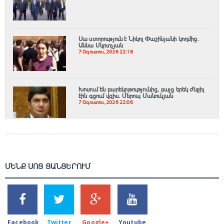
Սա ստորություն է Նիկոլ Փաշինյանի կողմից․
Աննա Մկրտչյան
7 Օգոստոս, 2026 22:18
Խոսում են բարեկրթությունից, բայց երեկ ժնջիլ
էին գցում վզիս. Մերոպ Մանուկյան
7 Օգոստոս, 2026 22:06
ՄԵՆՔ ՍՈՑ ՑԱՆՑԵՐՈՒՄ
SHARES
TWEETS
SHARES
SHARES
2k
1.5k
203
620
Facebook
Twitter
Google+
Youtube