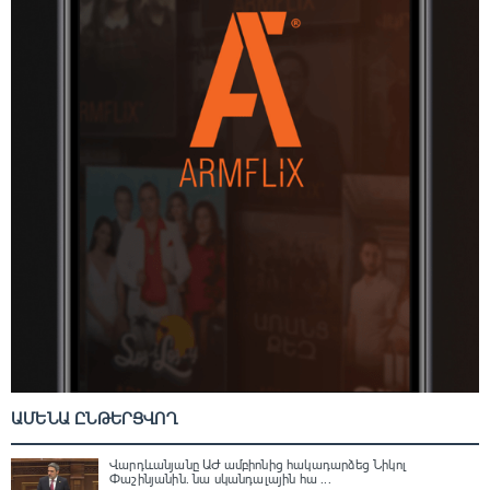
ԱՄԵՆԱ ԸՆԹԵՐՑՎՈՂ
Վարդևանյանը ԱԺ ամբիոնից հակադարձեց Նիկոլ
Փաշինյանին․ նա սկանդալային հա ...