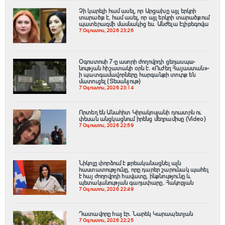
Չի կարելի համ ասել, որ Արցախը այլ երկրի
տարածք է, համ ասել, որ այլ երկրի տարածքում
պատերազմի մասնակից ես. Անժելա Էլիբեգովա
7 Օգոստոս, 2026 23:26
Օգոստոսի 7-ը ասորի ժողովրդի ցեղասպш-
նության հիշատակի օրն է․ «Ուժեղ Հայաստան»-
ի պատգամավորները հարգանքի տուրք են
մատուցել (Տեսանյութ)
7 Օգոստոս, 2026 23:14
Որտեղ են Անահիտ Կիրակոսյանի դուստրն ու
փեսան անցկացնում իրենց մեղրամիսը (Video)
7 Օգոստոս, 2026 22:59
Նիկոլը փորձում է քրեականացնել այն
հաստատությունը, որը դարեր շարունակ պահել
է հայ ժողովրդի հավատը, ինքնությունը և
պետականության գաղափարը. Հակոբյան
7 Օգոստոս, 2026 22:49
Դատավորը հայ էր․ Նարեկ Կարապետյան
7 Օգոստոս, 2026 22:25