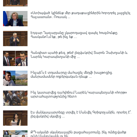
«Ստիպված կլինենք մեր քաղաքացիներին հորդորել չայցելել
Հայաստան»․ Ռուսակ ...
Էդգար Ղազարյանը չկարողացավ զսպել հուզմունքը.
Հասկանո՞ւմ եք, թե ինչ եք ...
Հանգիստ պահի քեզ. թեժ լեզվակռիվ Տարոն Չախոյանի և
Նարեկ Կարապետյանի միջ ...
Ինչպե՞ս է տղամարդը մահացել մեղվի խայթոցից.
մանրամասներ ողբերգական դեպք ...
Ինչ կատարվեց դահլիճում Նարեկ Կարապետյանի «հորթ»
արտահայտությունից հետո
Էս մանկապարտեզը տրվել է Մանվել Գրիգորյանին, որտեղ է՞․
լեզվակռիվ սկսվեց ...
ՔՊ-ականի սկանդալային բացահայտումը․ ինչ ունեցվածք
ունի Մանուկյանն ու ին ...