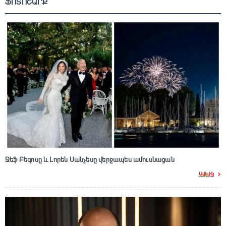
ՖՈՏՈՇԱՐՔ
Ջեֆ Բեզոսը և Լորեն Սանչեսը վերջապես ամուսնացան
Ավելին