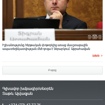
Իշխանությունը հերթական փոթորկից առաջ մասշտաբային
ապատեղեկատվության մեծ դnզա է ներարկում․ Աբրահամյան
Ավելին
Բոլորը
Գլխավոր խմբագիր/տնօրեն
Տաթև Այվազյան