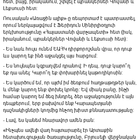
հետ, բայց, իրականում, շփվել է պրանկերներ Վովանի և
Լեքսուսի հետ։
Ռուսական «Առաջին ալիք»-ը ռեպորտաժ է պատրաստել,
որում ներկայացվում է Ֆերիդուն Սինիրլիօղլուի
երկխոսությունը «Հայաստանի վարչապետի» հետ (իսկ,
իրականում, պրանկերներ Վովանի և Լեքսուսի հետ)։
- Ես նաև հույս ունեմ ԵԱՀԿ դիրքորոշման վրա, որ դուք
ևս կարող եք ինձ աջակցել այս հարցում։
- Ես նույնպես կզբաղվեմ դրանով։ Ի դեպ, դուք կարո՞ղ
եք դա անել։ Կարո՞ղ եք փոխարինել կաթողիկոսին։
- Ես կարծում եմ, որ այժմ իմ ձեռքում հաղթաթղթեր կան,
և մենք կարող ենք փոխել կրոնը։ Եվ միակ բանը, ինչի
համար կարող եմ ձեզ խնդրել, ձեր աջակցությունն է այն
դեպքերում, երբ բախվում ենք Կարապետյանի
դաշնակիցների կողմից հնչող խիստ քննադատությանը։
- Լավ, ես կանեմ հնարավոր ամեն բան։
«Ինչպես ավելի վաղ հայտարարել էր Արտաքին
հետախուզության ծառայությունը, Բրյուսելի վերջնական