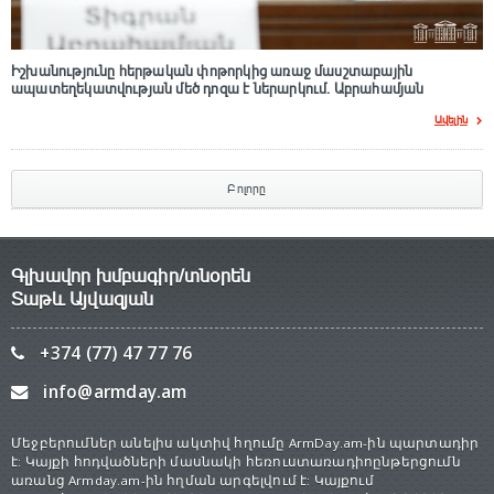
Իշխանությունը հերթական փոթորկից առաջ մասշտաբային
ապատեղեկատվության մեծ դnզա է ներարկում․ Աբրահամյան
Ավելին
Բոլորը
Գլխավոր խմբագիր/տնօրեն
Տաթև Այվազյան
+374 (77) 47 77 76
info@armday.am
Մեջբերումներ անելիս ակտիվ հղումը ArmDay.am-ին պարտադիր
է: Կայքի հոդվածների մասնակի հեռուստառադիոընթերցումն
առանց Armday.am-ին հղման արգելվում է: Կայքում