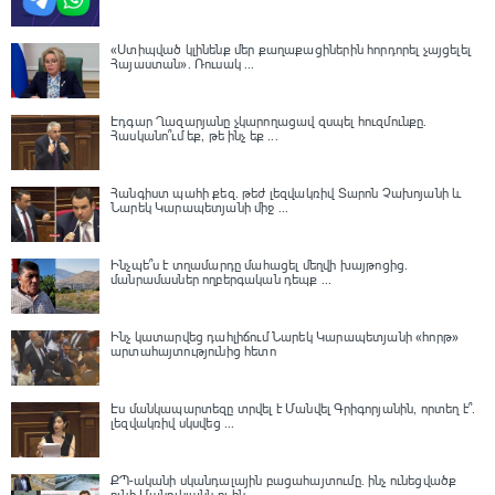
«Ստիպված կլինենք մեր քաղաքացիներին հորդորել չայցելել
Հայաստան»․ Ռուսակ ...
Էդգար Ղազարյանը չկարողացավ զսպել հուզմունքը.
Հասկանո՞ւմ եք, թե ինչ եք ...
Հանգիստ պահի քեզ. թեժ լեզվակռիվ Տարոն Չախոյանի և
Նարեկ Կարապետյանի միջ ...
Ինչպե՞ս է տղամարդը մահացել մեղվի խայթոցից.
մանրամասներ ողբերգական դեպք ...
Ինչ կատարվեց դահլիճում Նարեկ Կարապետյանի «հորթ»
արտահայտությունից հետո
Էս մանկապարտեզը տրվել է Մանվել Գրիգորյանին, որտեղ է՞․
լեզվակռիվ սկսվեց ...
ՔՊ-ականի սկանդալային բացահայտումը․ ինչ ունեցվածք
ունի Մանուկյանն ու ին ...