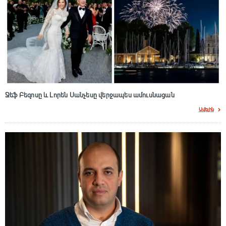
Ջեֆ Բեզոսը և Լորեն Սանչեսը վերջապես ամուսնացան
Ավելին