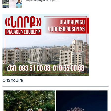
ՖՈՏՈՇԱՐՔ