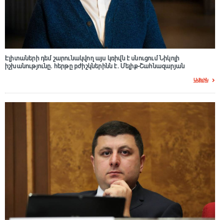
Էլիտաների դեմ շարունակվող այս կռիվն է սնուցում Նիկոլի
իշխանությունը. հերթը բժիշկներինն է. Մելիք-Շահնազարյան
Ավելին