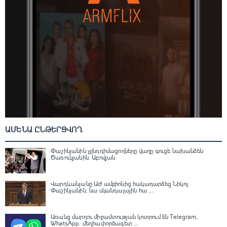
ԱՄԵՆԱ ԸՆԹԵՐՑՎՈՂ
Փաշինյանին չընդդիմացողները վաղը գուցե նախանձեն
Ծառուկյանին. Աբովյան
Վարդևանյանը ԱԺ ամբիոնից հակադարձեց Նիկոլ
Փաշինյանին․ նա սկանդալային հա ...
Առանց մարդու միջամտության կոտրում են Telegram,
WhatsApp․ մեդիափորձագետ ...