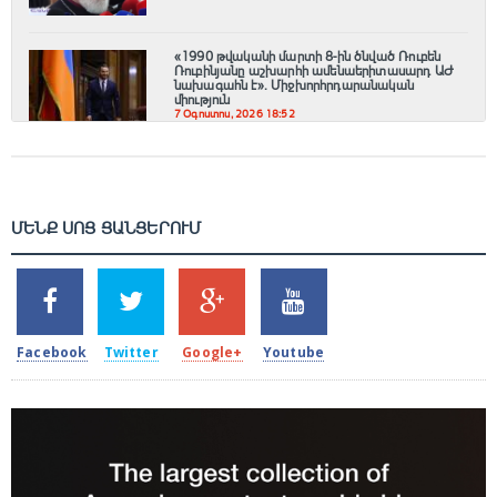
«1990 թվականի մարտի 8-ին ծնված Ռուբեն
Ռուբինյանը աշխարհի ամենաերիտասարդ ԱԺ
նախագահն է»․ Միջխորհրդարանական
միություն
7 Օգոստոս, 2026 18:52
ՄԵՆՔ ՍՈՑ ՑԱՆՑԵՐՈՒՄ
SHARES
TWEETS
SHARES
SHARES
2k
1.5k
203
620
Facebook
Twitter
Google+
Youtube