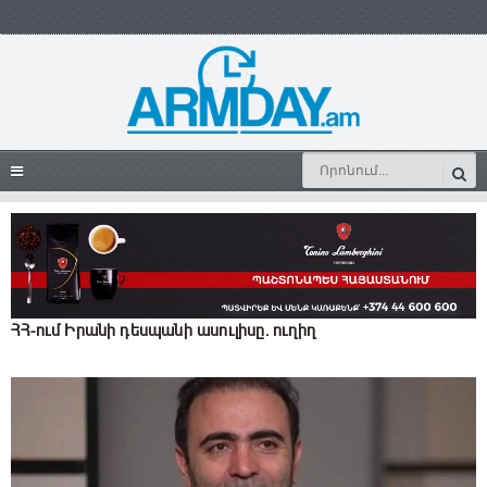
ՀՀ-ում Իրանի դեսպանի ասուլիսը. ուղիղ