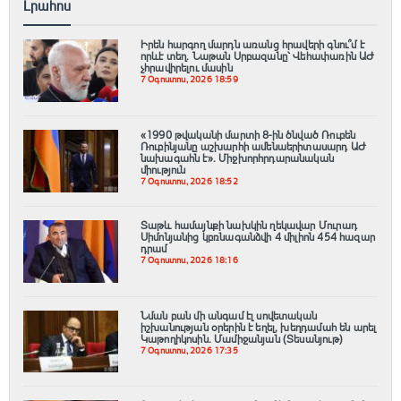
Լրահոս
Իրեն հարգող մարդն առանց հրավերի գնու՞մ է
որևէ տեղ. Նաթան Սրբազանը՝ Վեհափառին ԱԺ
չհրավիրելու մասին
7 Օգոստոս, 2026 18:59
«1990 թվականի մարտի 8-ին ծնված Ռուբեն
Ռուբինյանը աշխարհի ամենաերիտասարդ ԱԺ
նախագահն է»․ Միջխորհրդարանական
միություն
7 Օգոստոս, 2026 18:52
Տաթև համայնքի նախկին ղեկավար Մուրադ
Սիմոնյանից կբռնագանձվի 4 միլիոն 454 հազար
դրամ
7 Օգոստոս, 2026 18:16
Նման բան մի անգամ էլ սովետական
իշխանության օրերին է եղել, խեղդամահ են արել
Կաթողիկոսին. Մամիջանյան (Տեսանյութ)
7 Օգոստոս, 2026 17:35