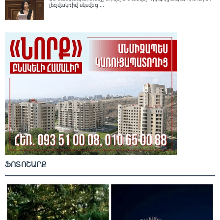
լեզվակռիվ սկսվեց ...
ՖՈՏՈՇԱՐՔ