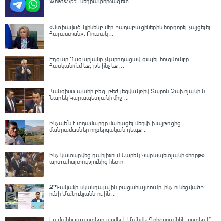
WhatsApp․ մեդիափորձագետ ...
«Ստիպված կլինենք մեր քաղաքացիներին հորդորել չայցելել
Հայաստան»․ Ռուսակ ...
Էդգար Ղազարյանը չկարողացավ զսպել հուզմունքը.
Հասկանո՞ւմ եք, թե ինչ եք ...
Հանգիստ պահի քեզ. թեժ լեզվակռիվ Տարոն Չախոյանի և
Նարեկ Կարապետյանի միջ ...
Ինչպե՞ս է տղամարդը մահացել մեղվի խայթոցից.
մանրամասներ ողբերգական դեպք ...
Ինչ կատարվեց դահլիճում Նարեկ Կարապետյանի «հորթ»
արտահայտությունից հետո
ՔՊ-ականի սկանդալային բացահայտումը․ ինչ ունեցվածք
ունի Մանուկյանն ու ին ...
Էս մանկապարտեզը տրվել է Մանվել Գրիգորյանին, որտեղ է՞․