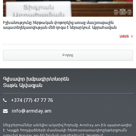
Իշխանությունը հերթական փոթորկից առաջ մասշտաբային
ապատեղեկատվության մեծ դnզա է ներարկում․ Աբրահամյան
Ավելին
Բոլորը
Գլխավոր խմբագիր/տնօրեն
Տաթև Այվազյան
+374 (77) 47 77 76
info@armday.am
Մեջբերումներ անելիս ակտիվ հղումը ArmDay.am-ին պարտադիր
է: Կայքի հոդվածների մասնակի հեռուստառադիոընթերցումն
առանց Armday.am-ին հղման արգելվում է: Կայքում