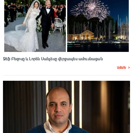
Ջեֆ Բեզոսը և Լորեն Սանչեսը վերջապես ամուսնացան
Ավելին