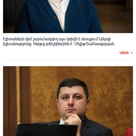
Էլիտաների դեմ շարունակվող այս կռիվն է սնուցում Նիկոլի
իշխանությունը. հերթը բժիշկներինն է. Մելիք-Շահնազարյան
Ավելին