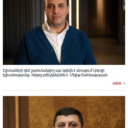
Էլիտաների դեմ շարունակվող այս կռիվն է սնուցում Նիկոլի
իշխանությունը. հերթը բժիշկներինն է. Մելիք-Շահնազարյան
Ավելին