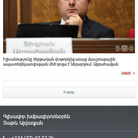
Իշխանությունը հերթական փոթորկից առաջ մասշտաբային
ապատեղեկատվության մեծ դnզա է ներարկում․ Աբրահամյան
Ավելին
Բոլորը
Գլխավոր խմբագիր/տնօրեն
Տաթև Այվազյան