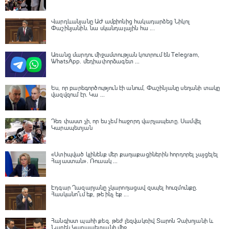
Վարդևանյանը ԱԺ ամբիոնից հակադարձեց Նիկոլ
Փաշինյանին․ նա սկանդալային հա ...
Առանց մարդու միջամտության կոտրում են Telegram,
WhatsApp․ մեդիափորձագետ ...
Ես, որ բարեգործություն էի անում, Փաշինյանը սեղանի տակը
վազվզում էր․ Կա ...
Դեռ փաստ չի, որ ես չեմ հաջորդ վարչապետը․ Սամվել
Կարապետյան
«Ստիպված կլինենք մեր քաղաքացիներին հորդորել չայցելել
Հայաստան»․ Ռուսակ ...
Էդգար Ղազարյանը չկարողացավ զսպել հուզմունքը.
Հասկանո՞ւմ եք, թե ինչ եք ...
Հանգիստ պահի քեզ. թեժ լեզվակռիվ Տարոն Չախոյանի և
Նարեկ Կարապետյանի միջ ...