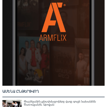
ԱՄԵՆԱ ԸՆԹԵՐՑՎՈՂ
Փաշինյանին չընդդիմացողները վաղը գուցե նախանձեն
Ծառուկյանին. Աբովյան