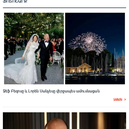
ՖՈՏՈՇԱՐՔ
Ջեֆ Բեզոսը և Լորեն Սանչեսը վերջապես ամուսնացան
Ավելին