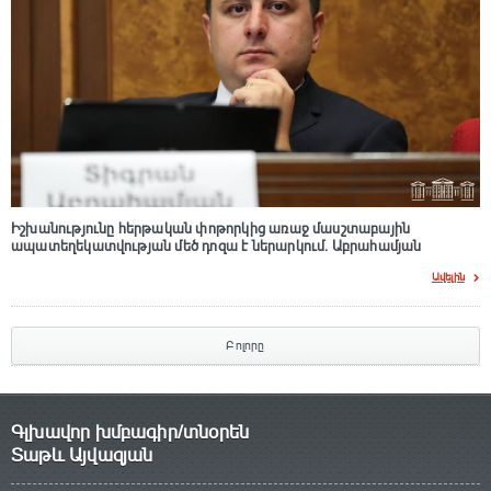
Իշխանությունը հերթական փոթորկից առաջ մասշտաբային
ապատեղեկատվության մեծ դnզա է ներարկում․ Աբրահամյան
Ավելին
Բոլորը
Գլխավոր խմբագիր/տնօրեն
Տաթև Այվազյան