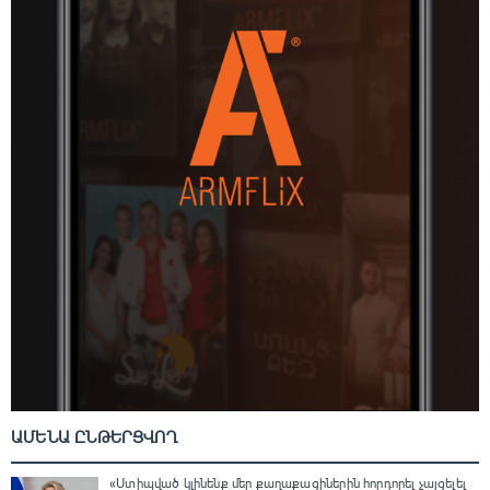
ԱՄԵՆԱ ԸՆԹԵՐՑՎՈՂ
«Ստիպված կլինենք մեր քաղաքացիներին հորդորել չայցելել