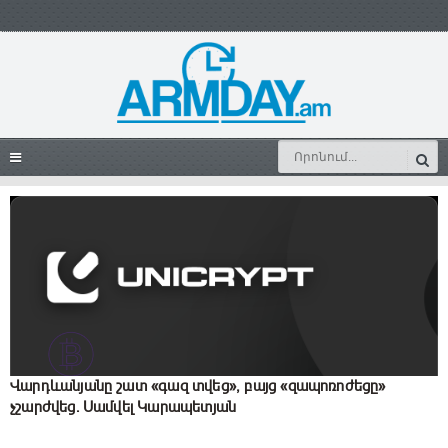
Վարդևանյանը շատ «գազ տվեց», բայց «զապոռոժեցը»
չշարժվեց. Սամվել Կարապետյան