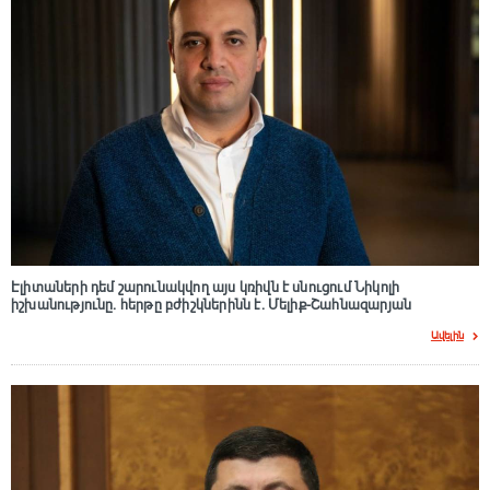
Էլիտաների դեմ շարունակվող այս կռիվն է սնուցում Նիկոլի
իշխանությունը. հերթը բժիշկներինն է. Մելիք-Շահնազարյան
Ավելին