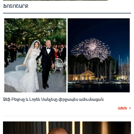
ՖՈՏՈՇԱՐՔ
Ջեֆ Բեզոսը և Լորեն Սանչեսը վերջապես ամուսնացան
Ավելին