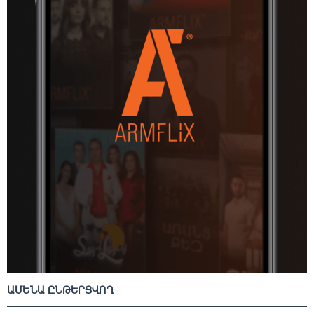
ԱՄԵՆԱ ԸՆԹԵՐՑՎՈՂ