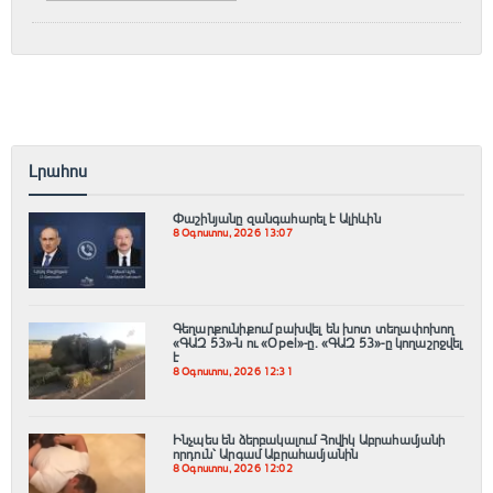
Լրահոս
Փաշինյանը զանգահարել է Ալիևին
8 Օգոստոս, 2026 13:07
Գեղարքունիքում բախվել են խոտ տեղափոխող
«ԳԱԶ 53»-ն ու «Opel»-ը. «ԳԱԶ 53»-ը կողաշրջվել
է
8 Օգոստոս, 2026 12:31
Ինչպես են ձերբակալում Հովիկ Աբրահամյանի
որդուն՝ Արգամ Աբրահամյանին
8 Օգոստոս, 2026 12:02