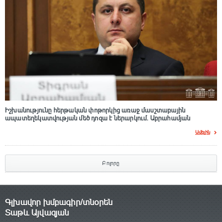
Իշխանությունը հերթական փոթորկից առաջ մասշտաբային
ապատեղեկատվության մեծ դnզա է ներարկում․ Աբրահամյան
Ավելին
Բոլորը
Գլխավոր խմբագիր/տնօրեն
Տաթև Այվազյան