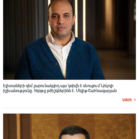
Էլիտաների դեմ շարունակվող այս կռիվն է սնուցում Նիկոլի
իշխանությունը. հերթը բժիշկներինն է. Մելիք-Շահնազարյան
Ավելին