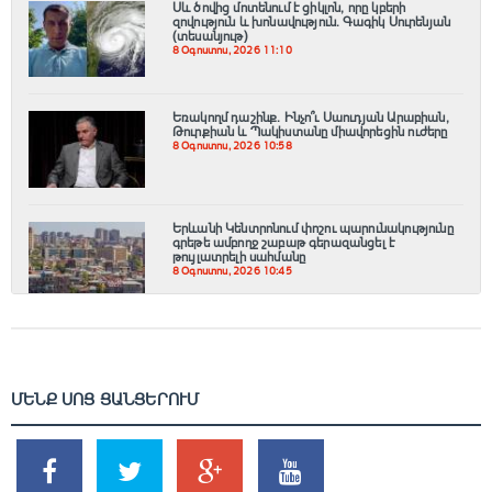
Սև ծովից մոտենում է ցիկլոն, որը կբերի
զովություն և խոնավություն․ Գագիկ Սուրենյան
(տեսանյութ)
8 Օգոստոս, 2026 11:10
Եռակողմ դաշինք․ Ինչո՞ւ Սաուդյան Արաբիան,
Թուրքիան և Պակիստանը միավորեցին ուժերը
8 Օգոստոս, 2026 10:58
Երևանի Կենտրոնում փոշու պարունակությունը
գրեթե ամբողջ շաբաթ գերազանցել է
թույլատրելի սահմանը
8 Օգոստոս, 2026 10:45
ՄԵՆՔ ՍՈՑ ՑԱՆՑԵՐՈՒՄ
SHARES
TWEETS
SHARES
SHARES
2k
1.5k
203
620