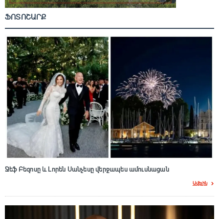
ՖՈՏՈՇԱՐՔ
Ջեֆ Բեզոսը և Լորեն Սանչեսը վերջապես ամուսնացան
Ավելին