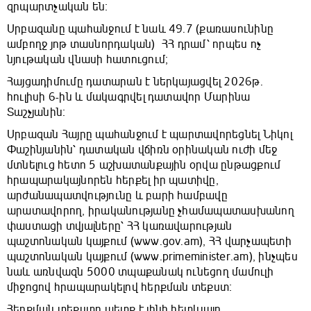
զրպարտչական են։
Սրբազանը պահանջում է նաև 49.7 (քառասունինը
ամբողջ յոթ տասնորդական) ՀՀ դրամ՝ որպես ոչ
նյութական վնասի հատուցում;
Հայցադիմումը դատարան է ներկայացվել 2026թ․
հուլիսի 6-ին և մակագրվել դատավոր Մարինա
Տաշչյանին։
Սրբազան Հայրը պահանջում է պարտավորեցնել Նիկոլ
Փաշինյանին՝ դատական վճիռն օրինական ուժի մեջ
մտնելուց հետո 5 աշխատանքային օրվա ընթացքում
հրապարակայնորեն հերքել իր պատիվը,
արժանապատվությունը և բարի համբավը
արատավորող, իրականությանը չհամապատասխանող
փաստացի տվյալները՝ ՀՀ կառավարության
պաշտոնական կայքում (www.gov.am), ՀՀ վարչապետի
պաշտոնական կայքում (www.primeminister.am), ինչպես
նաև առնվազն 5000 տպաքանակ ունեցող մամուլի
միջոցով հրապարակելով հերքման տեքստ։
Հերքման տեքստը պետք է լինի հետևյալը.