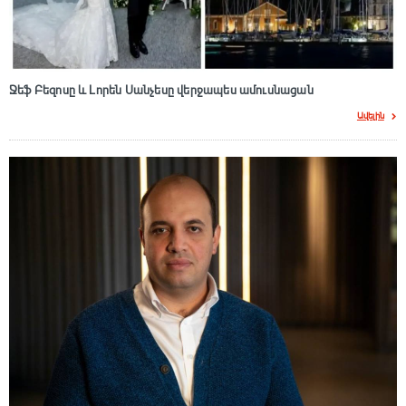
Ջեֆ Բեզոսը և Լորեն Սանչեսը վերջապես ամուսնացան
Ավելին