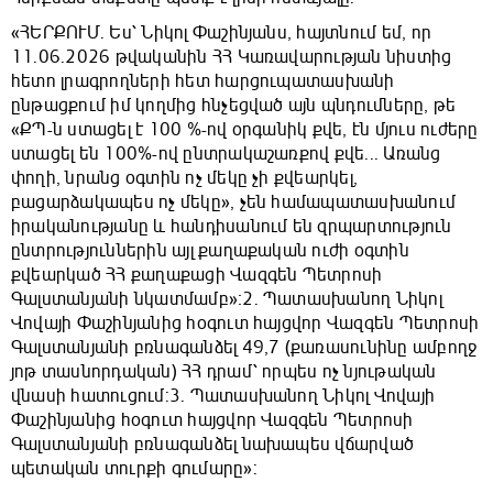
«ՀԵՐՔՈՒՄ. Ես՝ Նիկոլ Փաշինյանս, հայտնում եմ, որ
11.06.2026 թվականին ՀՀ Կառավարության նիստից
հետո լրագրողների հետ հարցուպատասխանի
ընթացքում իմ կողմից հնչեցված այն պնդումները, թե
«ՔՊ-ն ստացել է 100 %-ով օրգանիկ քվե, էն մյուս ուժերը
ստացել են 100%-ով ընտրակաշառքով քվե... Առանց
փողի, նրանց օգտին ոչ մեկը չի քվեարկել,
բացարձակապես ոչ մեկը», չեն համապատասխանում
իրականությանը և հանդիսանում են զրպարտություն
ընտրություններին այլ քաղաքական ուժի օգտին
քվեարկած ՀՀ քաղաքացի Վազգեն Պետրոսի
Գալստանյանի նկատմամբ»։2. Պատասխանող Նիկոլ
Վովայի Փաշինյանից հօգուտ հայցվոր Վազգեն Պետրոսի
Գալստանյանի բռնագանձել 49,7 (քառասունինը ամբողջ
յոթ տասնորդական) ՀՀ դրամ՝ որպես ոչ նյութական
վնասի հատուցում:3. Պատասխանող Նիկոլ Վովայի
Փաշինյանից հօգուտ հայցվոր Վազգեն Պետրոսի
Գալստանյանի բռնագանձել նախապես վճարված
պետական տուրքի գումարը»: