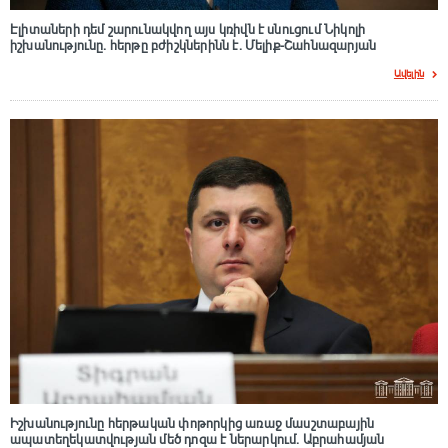
Էլիտաների դեմ շարունակվող այս կռիվն է սնուցում Նիկոլի
իշխանությունը. հերթը բժիշկներինն է. Մելիք-Շահնազարյան
Ավելին
Իշխանությունը հերթական փոթորկից առաջ մասշտաբային
ապատեղեկատվության մեծ դnզա է ներարկում․ Աբրահամյան