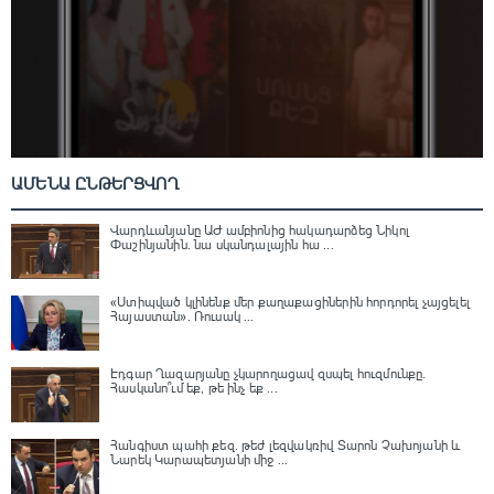
ԱՄԵՆԱ ԸՆԹԵՐՑՎՈՂ
Վարդևանյանը ԱԺ ամբիոնից հակադարձեց Նիկոլ
Փաշինյանին․ նա սկանդալային հա ...
«Ստիպված կլինենք մեր քաղաքացիներին հորդորել չայցելել
Հայաստան»․ Ռուսակ ...
Էդգար Ղազարյանը չկարողացավ զսպել հուզմունքը.
Հասկանո՞ւմ եք, թե ինչ եք ...
Հանգիստ պահի քեզ. թեժ լեզվակռիվ Տարոն Չախոյանի և
Նարեկ Կարապետյանի միջ ...