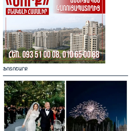
ՖՈՏՈՇԱՐՔ