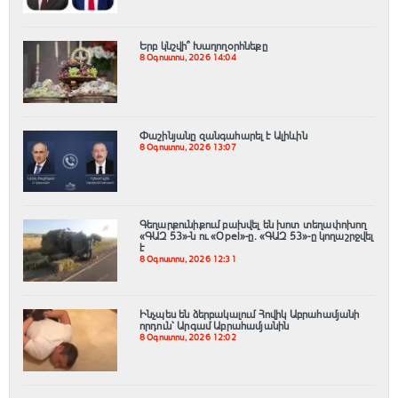
Երբ կնշվի՞ Խաղողօրհնեքը
8 Օգոստոս, 2026 14:04
Փաշինյանը զանգահարել է Ալիևին
8 Օգոստոս, 2026 13:07
Գեղարքունիքում բախվել են խոտ տեղափոխող
«ԳԱԶ 53»-ն ու «Opel»-ը. «ԳԱԶ 53»-ը կողաշրջվել
է
8 Օգոստոս, 2026 12:31
Ինչպես են ձերբակալում Հովիկ Աբրահամյանի
որդուն՝ Արգամ Աբրահամյանին
8 Օգոստոս, 2026 12:02