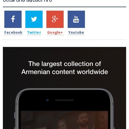
ՄԵՆՔ ՍՈՑ ՑԱՆՑԵՐՈՒՄ
SHARES
TWEETS
SHARES
SHARES
2k
1.5k
203
620
Facebook
Twitter
Google+
Youtube