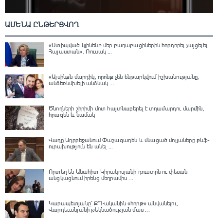
ԱՄԵՆԱ ԸՆԹԵՐՑՎՈՂ
«Ստիպված կլինենք մեր քաղաքացիներին հորդորել չայցելել
Հայաստան»․ Ռուսակ ...
«Այսինքն մարդիկ, որոնք չեն ենթարկվում իշխանությանը,
անձեռնմխելի անձնակ ...
Ծնողների շիրիմի մոտ հայտնաբերել է տղամարդու մարմին,
հրազեն և նամակ
Վաղը Ադրբեջանում Փաշազադեն և մնացած մոլլաները քևֆ-
ուրախություն են անել ...
Որտեղ են Անահիտ Կիրակոսյանի դուստրն ու փեսան
անցկացնում իրենց մեղրամիս ...
Կարապետյանը՝ ՔՊ-ականին «հորթ» անվանելու,
Վարդեւանյանի թեկնածության մաս ...