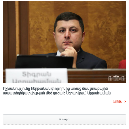
Իշխանությունը հերթական փոթորկից առաջ մասշտաբային
ապատեղեկատվության մեծ դnզա է ներարկում․ Աբրահամյան
Ավելին
Բոլորը