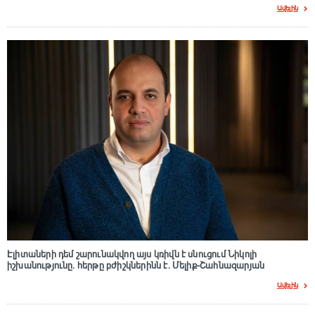
Ավելին
Էլիտաների դեմ շարունակվող այս կռիվն է սնուցում Նիկոլի
իշխանությունը. հերթը բժիշկներինն է. Մելիք-Շահնազարյան
Ավելին