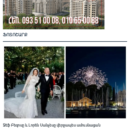
ՖՈՏՈՇԱՐՔ
Ջեֆ Բեզոսը և Լորեն Սանչեսը վերջապես ամուսնացան