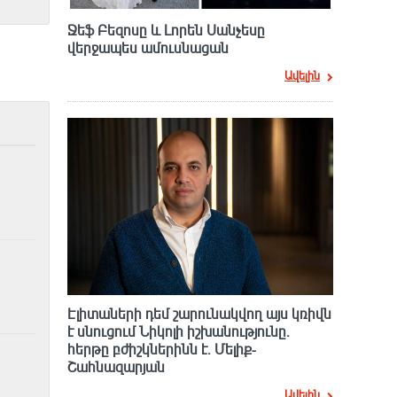
Ջեֆ Բեզոսը և Լորեն Սանչեսը
վերջապես ամուսնացան
Ավելին
Էլիտաների դեմ շարունակվող այս կռիվն
է սնուցում Նիկոլի իշխանությունը.
հերթը բժիշկներինն է. Մելիք-
Շահնազարյան
Ավելին