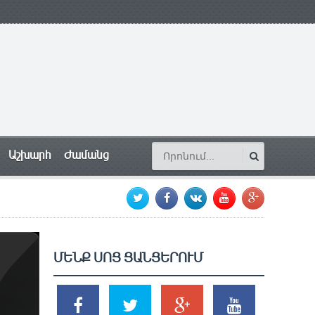
Աշխարհ
Ժամանց
ՄԵՆՔ ՍՈՑ ՑԱՆՑԵՐՈՒՄ
SHARES
TWEETS
SHARES
SHARES
2k
1.5k
203
620