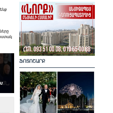
 ենք
ները
 հստակ
ՖՈՏՈՇԱՐՔ