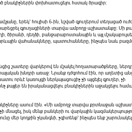
ած բնակիչներին փոխհատուցելու հստակ ծրագիր։
շյանը, երեկ՝ հուլիսի 6-ին, նշված գյուղերում տեղացած ուժ
սարեցրել գյուղացիների տարվա ամբողջ աշխատանքը։ Մի ք
ի, ծիրանի, դեղձի, բանջարաբոստանային և այլ մշակաբույս
, արևային վահանակները, պատուհանները, ինչպես նաև բազ
ենցից շատերը վարկերով են մշակել հողատարածքները, ներդր
ցիալական խնդրի առաջ։ Նրանք դժգոհում էին, որ աղետից անց
ու որևէ կառույցի ներկայացուցիչ չի այցելել գյուղեր, չի
ինչ քայլեր են իրականացվելու բնակիչներին աջակցելու համա
նակիչները ասում էին․ «Մի ամբողջ տարվա քրտնաջան աշխա
չի մնացել, իսկ մենք բանկերի ու վարկային կազմակերպությ
ւնը մեր կողքին չկանգնի, չգիտենք՝ ինչպես ենք շարունակել