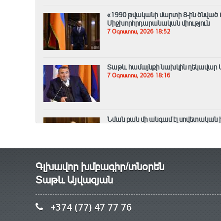
«1990 թվականի մարտի 8-ին ծնված
Միջխորհրդարանական միություն
7 Օգոստոս, 2026 18:52
Տաթև համայնքի նախկին ղեկավար Մո
7 Օգոստոս, 2026 18:16
Նման բան մի անգամ էլ սովետական ի
(Տեսանյութ)
7 Օգոստոս, 2026 17:35
Գլխավոր խմբագիր/տնօրեն
Տաթև Այվազյան
+374 (77) 47 77 76