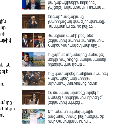
քաղաքացիներին հորդորել
չայցելել Հայաստան»․ Ռուսակ ...
Էդգար Ղազարյանը
գին
չկարողացավ զսպել հուզմունքը.
Հասկանո՞ւմ եք, թե ինչ եք ...
անի
երի
Հանգիստ պահի քեզ. թեժ
մաթիվ
լեզվակռիվ Տարոն Չախոյանի և
Նարեկ Կարապետյանի միջ ...
Ինչպե՞ս է տղամարդը մահացել
մեղվի խայթոցից. մանրամասներ
ողբերգական դեպք ...
ել են
ել է
Ինչ կատարվեց դահլիճում Նարեկ
Կարապետյանի «հորթ»
արտահայտությունից հետո
ր։
Էս մանկապարտեզը տրվել է
Մանվել Գրիգորյանին, որտեղ է՞․
լեզվակռիվ սկսվեց ...
տանքը
ունների
ՔՊ-ականի սկանդալային
ու
բացահայտումը․ ինչ ունեցվածք
ունի Մանուկյանն ու ին ...