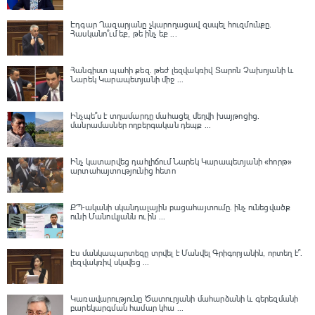
Էդգար Ղազարյանը չկարողացավ զսպել հուզմունքը.
Հասկանո՞ւմ եք, թե ինչ եք ...
Հանգիստ պահի քեզ. թեժ լեզվակռիվ Տարոն Չախոյանի և
Նարեկ Կարապետյանի միջ ...
Ինչպե՞ս է տղամարդը մահացել մեղվի խայթոցից.
մանրամասներ ողբերգական դեպք ...
Ինչ կատարվեց դահլիճում Նարեկ Կարապետյանի «հորթ»
արտահայտությունից հետո
ՔՊ-ականի սկանդալային բացահայտումը․ ինչ ունեցվածք
ունի Մանուկյանն ու ին ...
Էս մանկապարտեզը տրվել է Մանվել Գրիգորյանին, որտեղ է՞․
լեզվակռիվ սկսվեց ...
Կառավարությունը Ծատուրյանի մահարձանի և գերեզմանի
բարեկարգման համար կհա ...