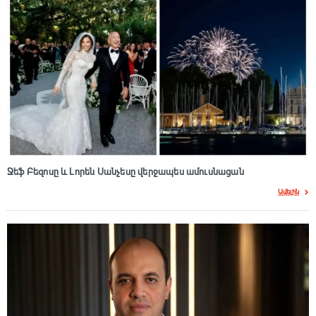
Ջեֆ Բեզոսը և Լորեն Սանչեսը վերջապես ամուսնացան
Ավելին