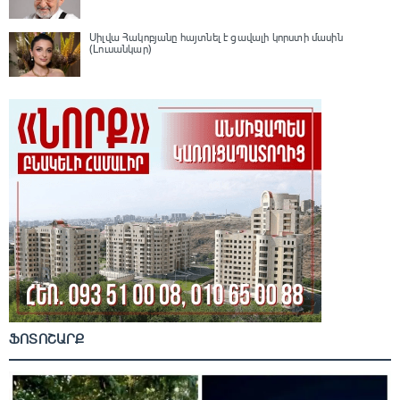
Սիլվա Հակոբյանը հայտնել է ցավալի կորստի մասին
(Լուսանկար)
ՖՈՏՈՇԱՐՔ