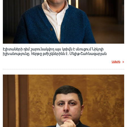
Էլիտաների դեմ շարունակվող այս կռիվն է սնուցում Նիկոլի
իշխանությունը. հերթը բժիշկներինն է. Մելիք-Շահնազարյան
Ավելին