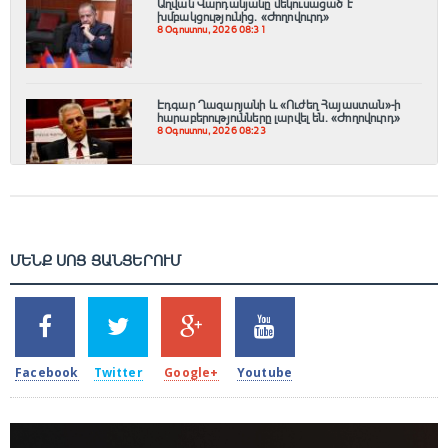
Աղվան Վարդանյանը մեկուսացած է
խմբակցությունից․ «Ժողովուրդ»
8 Օգոստոս, 2026 08:31
Էդգար Ղազարյանի և «Ուժեղ Հայաստան»-ի
հարաբերությունները լարվել են․ «Ժողովուրդ»
8 Օգոստոս, 2026 08:23
ՄԵՆՔ ՍՈՑ ՑԱՆՑԵՐՈՒՄ
SHARES
TWEETS
SHARES
SHARES
2k
1.5k
203
620
Facebook
Twitter
Google+
Youtube