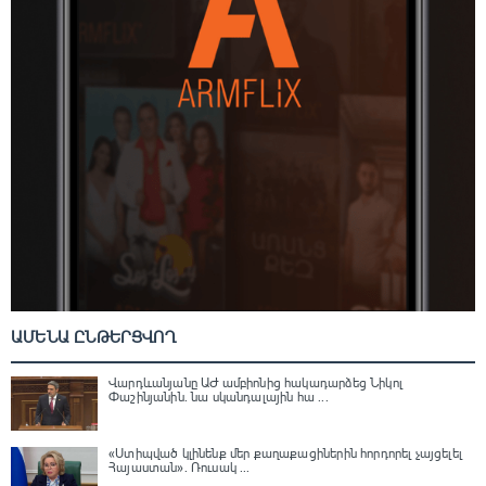
ԱՄԵՆԱ ԸՆԹԵՐՑՎՈՂ
Վարդևանյանը ԱԺ ամբիոնից հակադարձեց Նիկոլ
Փաշինյանին․ նա սկանդալային հա ...
«Ստիպված կլինենք մեր քաղաքացիներին հորդորել չայցելել
Հայաստան»․ Ռուսակ ...