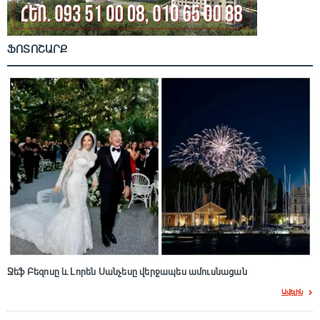
ՖՈՏՈՇԱՐՔ
Ջեֆ Բեզոսը և Լորեն Սանչեսը վերջապես ամուսնացան
Ավելին