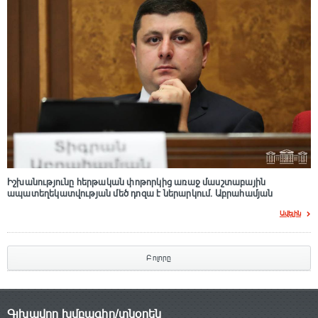
Իշխանությունը հերթական փոթորկից առաջ մասշտաբային
ապատեղեկատվության մեծ դnզա է ներարկում․ Աբրահամյան
Ավելին
Բոլորը
Գլխավոր խմբագիր/տնօրեն