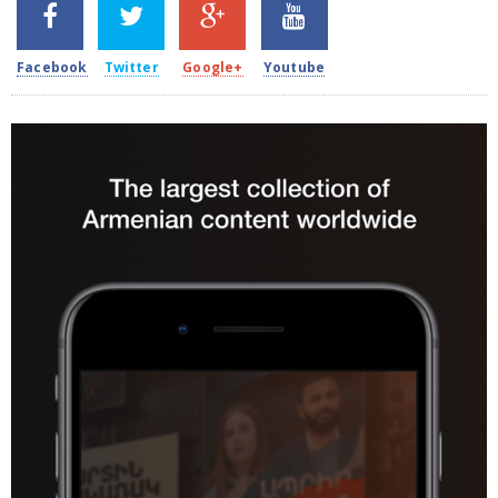
SHARES
TWEETS
SHARES
SHARES
2k
1.5k
203
620
Facebook
Twitter
Google+
Youtube