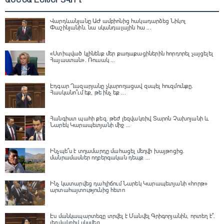
Վարդևանյանը ԱԺ ամբիոնից հակադարձեց Նիկոլ
Փաշինյանին․ նա սկանդալային հա ...
«Ստիպված կլինենք մեր քաղաքացիներին հորդորել չայցելել
Հայաստան»․ Ռուսակ ...
Էդգար Ղազարյանը չկարողացավ զսպել հուզմունքը.
Հասկանո՞ւմ եք, թե ինչ եք ...
Հանգիստ պահի քեզ. թեժ լեզվակռիվ Տարոն Չախոյանի և
Նարեկ Կարապետյանի միջ ...
Ինչպե՞ս է տղամարդը մահացել մեղվի խայթոցից.
մանրամասներ ողբերգական դեպք ...
Ինչ կատարվեց դահլիճում Նարեկ Կարապետյանի «հորթ»
արտահայտությունից հետո
Էս մանկապարտեզը տրվել է Մանվել Գրիգորյանին, որտեղ է՞․
լեզվակռիվ սկսվեց ...