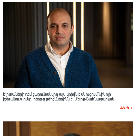
Էլիտաների դեմ շարունակվող այս կռիվն է սնուցում Նիկոլի
իշխանությունը. հերթը բժիշկներինն է. Մելիք-Շահնազարյան
Ավելին