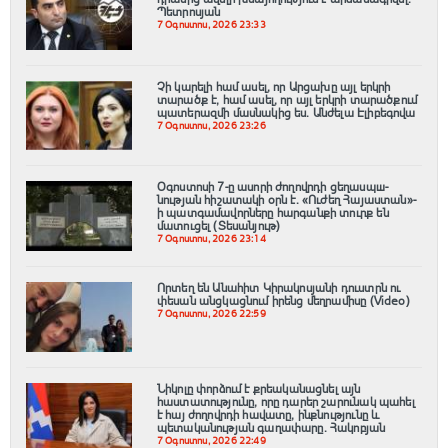
Պետրոսյան
7 Օգոստոս, 2026 23:33
Չի կարելի համ ասել, որ Արցախը այլ երկրի
տարածք է, համ ասել, որ այլ երկրի տարածքում
պատերազմի մասնակից ես. Անժելա Էլիբեգովա
7 Օգոստոս, 2026 23:26
Օգոստոսի 7-ը ասորի ժողովրդի ցեղասպш-
նության հիշատակի օրն է․ «Ուժեղ Հայաստան»-
ի պատգամավորները հարգանքի տուրք են
մատուցել (Տեսանյութ)
7 Օգոստոս, 2026 23:14
Որտեղ են Անահիտ Կիրակոսյանի դուստրն ու
փեսան անցկացնում իրենց մեղրամիսը (Video)
7 Օգոստոս, 2026 22:59
Նիկոլը փորձում է քրեականացնել այն
հաստատությունը, որը դարեր շարունակ պահել
է հայ ժողովրդի հավատը, ինքնությունը և
պետականության գաղափարը. Հակոբյան
7 Օգոստոս, 2026 22:49