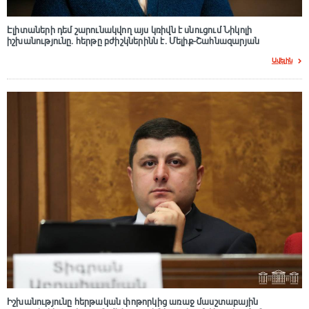
Էլիտաների դեմ շարունակվող այս կռիվն է սնուցում Նիկոլի
իշխանությունը. հերթը բժիշկներինն է. Մելիք-Շահնազարյան
Ավելին
Իշխանությունը հերթական փոթորկից առաջ մասշտաբային