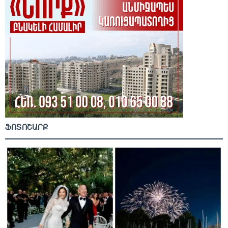
ՖՈՏՈՇԱՐՔ