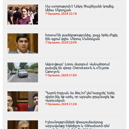
Սա ստորություն է Նիկոլ Փաշինյանի կողմից․
Աննա Մկրտչյան
7 Օգոստոս, 2026 22:18
Խոսում են բարեկրթությունից, բայց երեկ ժնջիլ
էին գցում վզիս. Մերոպ Մանուկյան
7 Օգոստոս, 2026 22:06
Ավտովթար՝ Լոռու մարզում․ Վանաձորում
բախվել են «Jeep Cherokee»-ն և «Toyota
Camry»-ն
7 Օգոստոս, 2026 21:50
Պարոն Եղոյան, ես ձեզ հո՞ չեմ հարցրել՝ երեկ
գիշեր ինչ եք արել, որ այդպես ջղայնացել եք.
Վարդանյան
7 Օգոստոս, 2026 21:29
Իշխանությունների կիսալուսնակրաց
արշավանքը Եկեղեցու և Վեհափառի դեմ