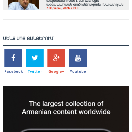
պայմանավորված է մեր եկեղեցու
ազգապահպան գործունեությամբ. Խաչատրյան
7 Օգոստոս, 2026 21:10
ՄԵՆՔ ՍՈՑ ՑԱՆՑԵՐՈՒՄ
SHARES
TWEETS
SHARES
SHARES
2k
1.5k
203
620
Facebook
Twitter
Google+
Youtube