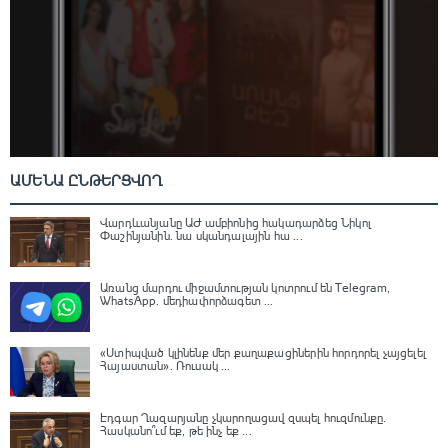
ԱՄԵՆԱ ԸՆԹԵՐՑՎՈՂ
Վարդևանյանը ԱԺ ամբիոնից հակադարձեց Նիկոլ
Փաշինյանին․ նա սկանդալային հա ...
Առանց մարդու միջամտության կոտրում են Telegram,
WhatsApp․ մեդիափորձագետ ...
«Ստիպված կլինենք մեր քաղաքացիներին հորդորել չայցելել
Հայաստան»․ Ռուսակ ...
Էդգար Ղազարյանը չկարողացավ զսպել հուզմունքը.
Հասկանո՞ւմ եք, թե ինչ եք ...