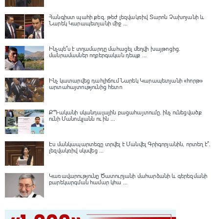
Հանգիստ պահի քեզ. թեժ լեզվակռիվ Տարոն Չախոյանի և
Նարեկ Կարապետյանի միջ ...
Ինչպե՞ս է տղամարդը մահացել մեղվի խայթոցից.
մանրամասներ ողբերգական դեպք ...
Ինչ կատարվեց դահլիճում Նարեկ Կարապետյանի «հորթ»
արտահայտությունից հետո
ՔՊ-ականի սկանդալային բացահայտումը․ ինչ ունեցվածք
ունի Մանուկյանն ու ին ...
Էս մանկապարտեզը տրվել է Մանվել Գրիգորյանին, որտեղ է՞․
լեզվակռիվ սկսվեց ...
Կառավարությունը Ծատուրյանի մահարձանի և գերեզմանի
բարեկարգման համար կհա ...