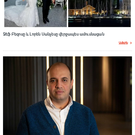
Ջեֆ Բեզոսը և Լորեն Սանչեսը վերջապես ամուսնացան
Ավելին