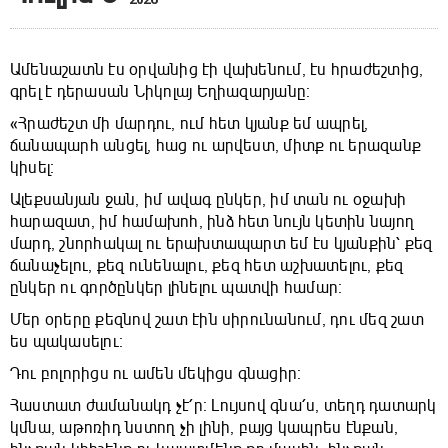
Ամենաշատն էս օրվանից էի վախենում, էս հրաժեշտից,
գրել է դերասան Նիկոլայ Եղիազարյանը։
«Հրաժեշտ մի մարդու, ում հետ կյանք եմ ապրել,
ճանապարհ անցել, հաց ու արվեստ, միտք ու երազանք
կիսել։
Ալեքսանյան ջան, իմ ավագ ընկեր, իմ տան ու օջախի
հարազատ, իմ համախոհ, ինձ հետ նույն կետին նայող
մարդ, շնորհակալ ու երախտապարտ եմ էս կյանքին՝ քեզ
ճանաչելու, քեզ ունենալու, քեզ հետ աշխատելու, քեզ
ընկեր ու գործընկեր լինելու պատվի համար։
Մեր օրերը քեզնով շատ էին սիրունանում, դու մեզ շատ
ես պակասելու։
Դու բոլորիցս ու ամեն մեկիցս գնացիր։
Հաստատ ժամանակդ չէ՛ր։ Լույսով գնա՛ս, տեղդ դատարկ
կմնա, աթոռիդ նստող չի լինի, բայց կապրես էնքան,