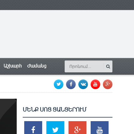
Աշխարհ
Ժամանց
ՄԵՆՔ ՍՈՑ ՑԱՆՑԵՐՈՒՄ
SHARES
TWEETS
SHARES
SHARES
2k
1.5k
203
620