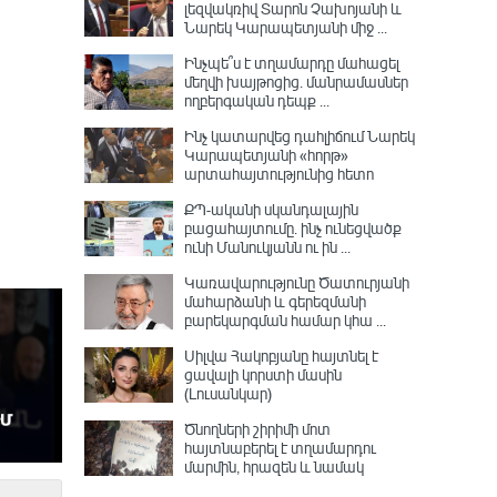
լեզվակռիվ Տարոն Չախոյանի և
Նարեկ Կարապետյանի միջ ...
Ինչպե՞ս է տղամարդը մահացել
մեղվի խայթոցից. մանրամասներ
ողբերգական դեպք ...
Ինչ կատարվեց դահլիճում Նարեկ
Կարապետյանի «հորթ»
արտահայտությունից հետո
ՔՊ-ականի սկանդալային
բացահայտումը․ ինչ ունեցվածք
ունի Մանուկյանն ու ին ...
Կառավարությունը Ծատուրյանի
մահարձանի և գերեզմանի
բարեկարգման համար կհա ...
Սիլվա Հակոբյանը հայտնել է
ցավալի կորստի մասին
(Լուսանկար)
Ծնողների շիրիմի մոտ
հայտնաբերել է տղամարդու
մարմին, հրազեն և նամակ