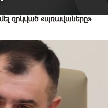
դիմել զրկված «պռավաները»