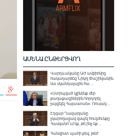
ԱՄԵՆԱ ԸՆԹԵՐՑՎՈՂ
Վարդևանյանը ԱԺ ամբիոնից
հակադարձեց Նիկոլ Փաշինյանին․
նա սկանդալային հա ...
«Ստիպված կլինենք մեր
քաղաքացիներին հորդորել
չայցելել Հայաստան»․ Ռուսակ ...
Էդգար Ղազարյանը
չկարողացավ զսպել հուզմունքը.
Հասկանո՞ւմ եք, թե ինչ եք ...
Հանգիստ պահի քեզ. թեժ