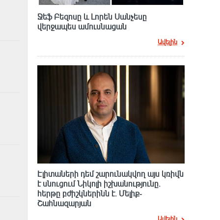
Ջեֆ Բեզոսը և Լորեն Սանչեսը
վերջապես ամուսնացան
Ավելին
Էլիտաների դեմ շարունակվող այս կռիվն
է սնուցում Նիկոլի իշխանությունը.
հերթը բժիշկներինն է. Մելիք-
Շահնազարյան
Ավելին