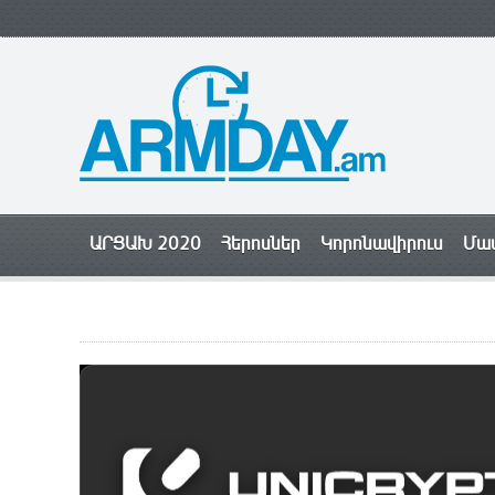
ԱՐՑԱԽ 2020
Հերոսներ
Կորոնավիրուս
Մամ