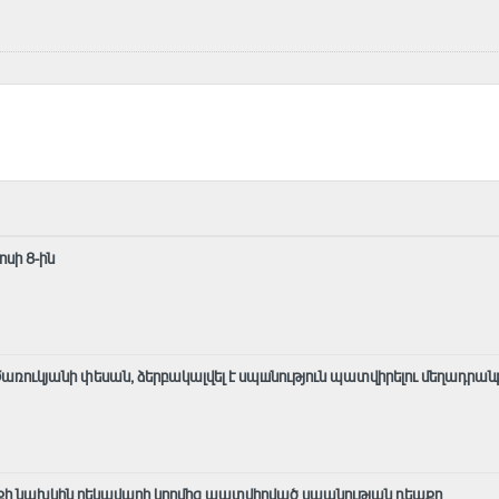
սի 8-ին
առուկյանի փեսան, ձերբակալվել է սպшնություն պատվիրելու մեղադրան
ի նախկին ղեկավարի կողմից պատվիրված սպանության դեպքը