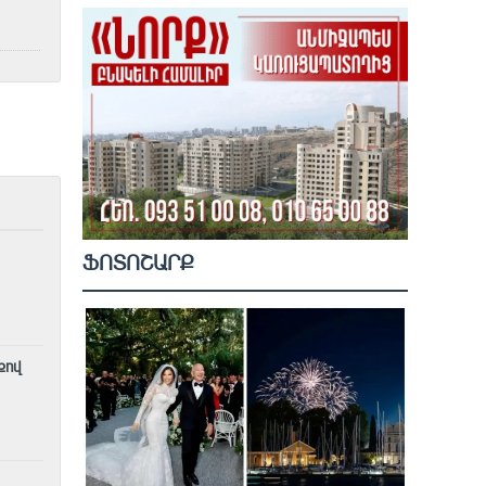
ՖՈՏՈՇԱՐՔ
քով