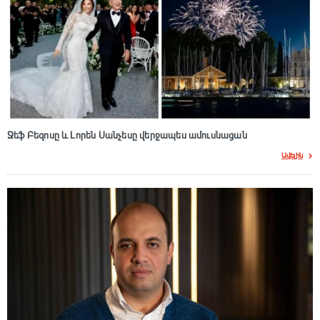
Ջեֆ Բեզոսը և Լորեն Սանչեսը վերջապես ամուսնացան
Ավելին