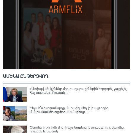
ԱՄԵՆԱ ԸՆԹԵՐՑՎՈՂ
«Ստիպված կլինենք մեր քաղաքացիներին հորդորել չայցելել
Հայաստան»․ Ռուսակ ...
Ինչպե՞ս է տղամարդը մահացել մեղվի խայթոցից.
մանրամասներ ողբերգական դեպք ...
Ծնողների շիրիմի մոտ հայտնաբերել է տղամարդու մարմին,
հրազեն և նամակ