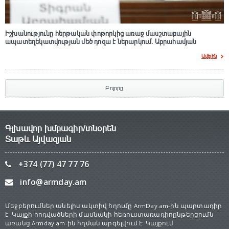
Իշխանությունը հերթական փոթորկից առաջ մասշտաբային
ապատեղեկատվության մեծ դnզա է ներարկում․ Աբրահամյան
Ավելին
Բոլորը
Գլխավոր խմբագիր/տնօրեն
Տաթև Այվազյան
+374 (77) 47 77 76
info@armday.am
Մեջբերումներ անելիս ակտիվ հղումը ArmDay.am-ին պարտադիր
է: Կայքի հոդվածների մասնակի հեռուստառադիոընթերցումն
առանց Armday.am-ին հղման արգելվում է: Կայքում