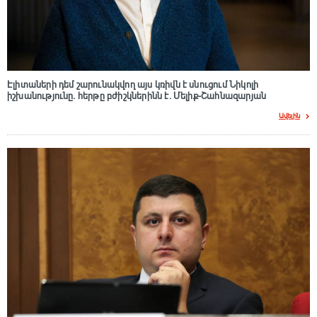
Էլիտաների դեմ շարունակվող այս կռիվն է սնուցում Նիկոլի
իշխանությունը. հերթը բժիշկներինն է. Մելիք-Շահնազարյան
Ավելին