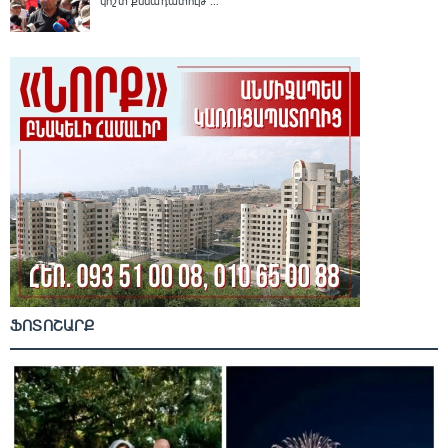
կոշտ քննադատութ ...
ՖՈՏՈՇԱՐՔ