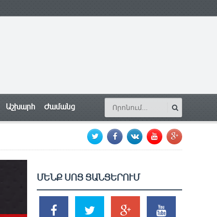
Աշխարհ
Ժամանց
ՄԵՆՔ ՍՈՑ ՑԱՆՑԵՐՈՒՄ
SHARES
TWEETS
SHARES
SHARES
2k
1.5k
203
620