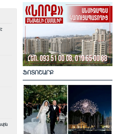
է
ՖՈՏՈՇԱՐՔ
ասին