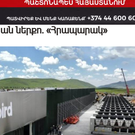
յան ներքո․ «Հրապարակ»