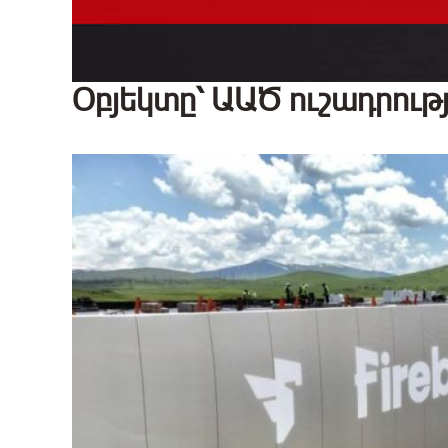
Օբյեկտը՝ ԱԱԾ ուշադրութ