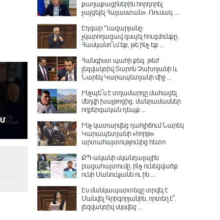
քաղաքացիներին հորդորել
չայցելել Հայաստան»․ Ռուսակ ...
Էդգար Ղազարյանը
չկարողացավ զսպել հուզմունքը.
Հասկանո՞ւմ եք, թե ինչ եք ...
Հանգիստ պահի քեզ. թեժ
լեզվակռիվ Տարոն Չախոյանի և
Նարեկ Կարապետյանի միջ ...
Ինչպե՞ս է տղամարդը մահացել
մեղվի խայթոցից. մանրամասներ
ողբերգական դեպք ...
Ինչ կատարվեց դահլիճում Նարեկ
Կարապետյանի «հորթ»
արտահայտությունից հետո
ՔՊ-ականի սկանդալային
բացահայտումը․ ինչ ունեցվածք
ունի Մանուկյանն ու ին ...
Էս մանկապարտեզը տրվել է
Մանվել Գրիգորյանին, որտեղ է՞․
լեզվակռիվ սկսվեց ...