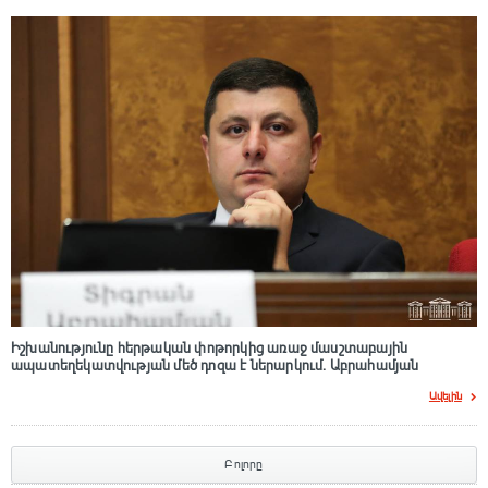
Իշխանությունը հերթական փոթորկից առաջ մասշտաբային
ապատեղեկատվության մեծ դnզա է ներարկում․ Աբրահամյան
Ավելին
Բոլորը