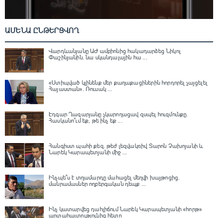
ԱՄԵՆԱ ԸՆԹԵՐՑՎՈՂ
Վարդևանյանը ԱԺ ամբիոնից հակադարձեց Նիկոլ
Փաշինյանին․ նա սկանդալային հա ...
«Ստիպված կլինենք մեր քաղաքացիներին հորդորել չայցելել
Հայաստան»․ Ռուսակ ...
Էդգար Ղազարյանը չկարողացավ զսպել հուզմունքը.
Հասկանո՞ւմ եք, թե ինչ եք ...
Հանգիստ պահի քեզ. թեժ լեզվակռիվ Տարոն Չախոյանի և
Նարեկ Կարապետյանի միջ ...
Ինչպե՞ս է տղամարդը մահացել մեղվի խայթոցից.
մանրամասներ ողբերգական դեպք ...
Ինչ կատարվեց դահլիճում Նարեկ Կարապետյանի «հորթ»
արտահայտությունից հետո