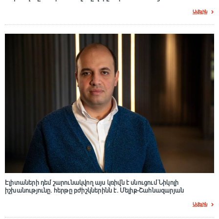
Ավելին
Էլիտաների դեմ շարունակվող այս կռիվն է սնուցում Նիկոլի
իշխանությունը. հերթը բժիշկներինն է. Մելիք-Շահնազարյան
Ավելին