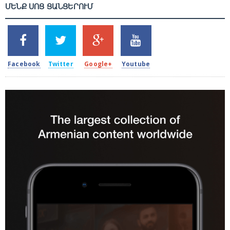
ՄԵՆՔ ՍՈՑ ՑԱՆՑԵՐՈՒՄ
SHARES
TWEETS
SHARES
SHARES
2k
1.5k
203
620
Facebook
Twitter
Google+
Youtube