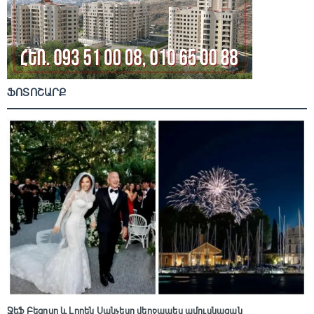
ՖՈՏՈՇԱՐՔ
Ջեֆ Բեզոսը և Լորեն Սանչեսը վերջապես ամուսնացան