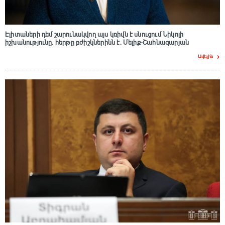
Էլիտաների դեմ շարունակվող այս կռիվն է սնուցում Նիկոլի
իշխանությունը. հերթը բժիշկներինն է. Մելիք-Շահնազարյան
Ավելին