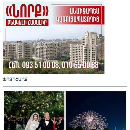
ՖՈՏՈՇԱՐՔ