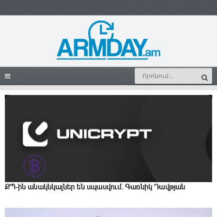
ՔՊ-ին անակնկալներ են սպասվում․ Գառնիկ Դավթյան