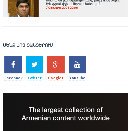
Խոսում են բարեկրթությունից, բայց երեկ ժնջիլ
էին գցում վզիս. Մերոպ Մանուկյան
7 Օգոստոս, 2026 22:06
ՄԵՆՔ ՍՈՑ ՑԱՆՑԵՐՈՒՄ
SHARES
TWEETS
SHARES
SHARES
2k
1.5k
203
620
Facebook
Twitter
Google+
Youtube