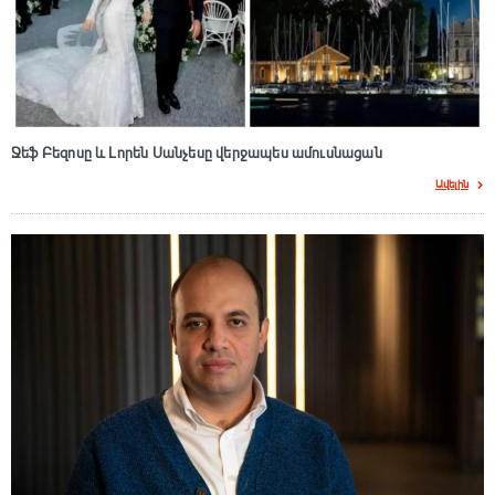
Ջեֆ Բեզոսը և Լորեն Սանչեսը վերջապես ամուսնացան
Ավելին