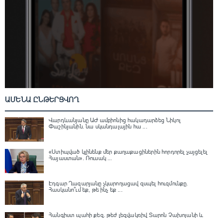
ԱՄԵՆԱ ԸՆԹԵՐՑՎՈՂ
Վարդևանյանը ԱԺ ամբիոնից հակադարձեց Նիկոլ
Փաշինյանին․ նա սկանդալային հա ...
«Ստիպված կլինենք մեր քաղաքացիներին հորդորել չայցելել
Հայաստան»․ Ռուսակ ...
Էդգար Ղազարյանը չկարողացավ զսպել հուզմունքը.
Հասկանո՞ւմ եք, թե ինչ եք ...
Հանգիստ պահի քեզ. թեժ լեզվակռիվ Տարոն Չախոյանի և