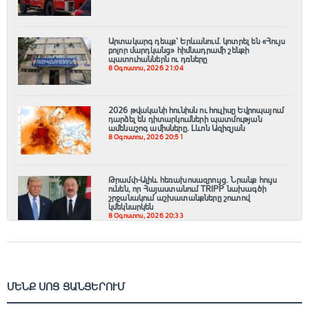
Արտակարգ դեպք՝ Երևանում․ կոտրել են «Հույս
բոլոր մարդկանց» հիմնադրամի շենքի
պատուհաններն ու դռները
8 Օգոստոս, 2026 21:04
2026 թվականի հունիսն ու հուլիսը Եվրոպայում
դարձել են դիտարկումների պատմության
ամենաշոգ ամիսները․ Լևոն Ազիզյան
8 Օգոստոս, 2026 20:51
Թրամփ-Ալիև հեռախոսազրույց. Նրանք հույս
ունեն, որ Հայաստանում TRIPP նախագծի
շրջանակում աշխատանքները շուտով
կմեկնարկեն
8 Օգոստոս, 2026 20:33
ՄԵՆՔ ՍՈՑ ՑԱՆՑԵՐՈՒՄ