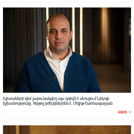
Էլիտաների դեմ շարունակվող այս կռիվն է սնուցում Նիկոլի
իշխանությունը. հերթը բժիշկներինն է. Մելիք-Շահնազարյան
Ավելին