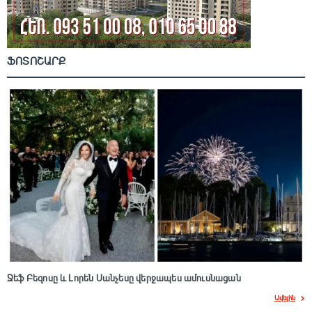
ՖՈՏՈՇԱՐՔ
Ջեֆ Բեզոսը և Լորեն Սանչեսը վերջապես ամուսնացան
Ավելին