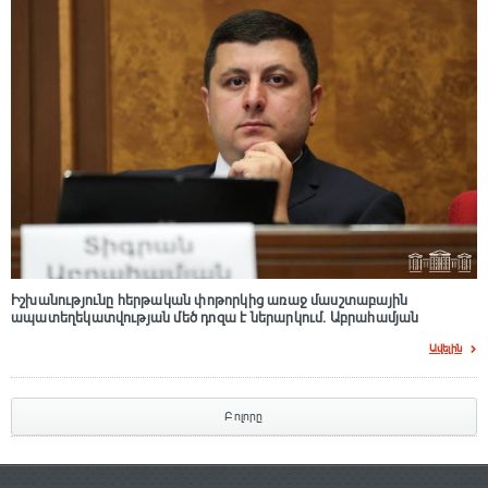
Իշխանությունը հերթական փոթորկից առաջ մասշտաբային
ապատեղեկատվության մեծ դnզա է ներարկում․ Աբրահամյան
Ավելին
Բոլորը