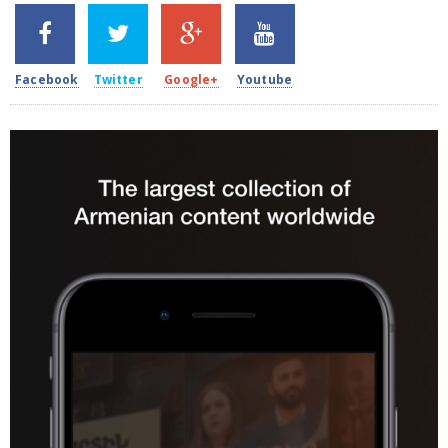
SHARES
TWEETS
SHARES
SHARES
2k
1.5k
203
620
Facebook
Twitter
Google+
Youtube