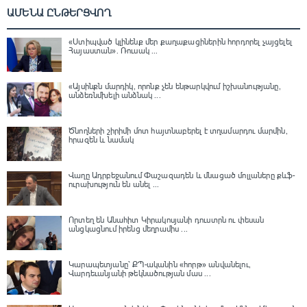
ԱՄԵՆԱ ԸՆԹԵՐՑՎՈՂ
«Ստիպված կլինենք մեր քաղաքացիներին հորդորել չայցելել
Հայաստան»․ Ռուսակ ...
«Այսինքն մարդիկ, որոնք չեն ենթարկվում իշխանությանը,
անձեռնմխելի անձնակ ...
Ծնողների շիրիմի մոտ հայտնաբերել է տղամարդու մարմին,
հրազեն և նամակ
Վաղը Ադրբեջանում Փաշազադեն և մնացած մոլլաները քևֆ-
ուրախություն են անել ...
Որտեղ են Անահիտ Կիրակոսյանի դուստրն ու փեսան
անցկացնում իրենց մեղրամիս ...
Կարապետյանը՝ ՔՊ-ականին «հորթ» անվանելու,
Վարդեւանյանի թեկնածության մաս ...