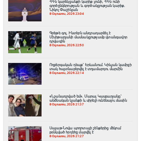
ՀՀ-ն կարեկցանքի կարիք չունի, ՀՀ-ն ունի
գործընկերության և գործակցության կարիք․
Նիկոլ Փաշինյան
8 Օգոստոս, 2026 23:04
Գրեթե գոլ. Ինտերն անդրադարձել է
Մխիթարյանի մասնակցությամբ վտանգավոր
դրվագին
8 Օգոստոս, 2026 22:50
Ողբերգական դեպք՝ Երևանում․ Կիևյան կամրջի
տակ հայտնաբերվել է տղամարդու մարմին
8 Օգոստոս, 2026 22:14
«Նշանադրված եմ». Մարալ Կասբարյանը՝
անձնական կյանքի և սիրելի ունենալու մասին
8 Օգոստոս, 2026 21:37
Սայաթ-Նովա պողոտայի շենքերից մեկում
բռնկված հրդեհը մարվել է
8 Օգոստոս, 2026 21:27