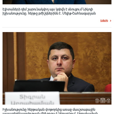
Էլիտաների դեմ շարունակվող այս կռիվն է սնուցում Նիկոլի
իշխանությունը. հերթը բժիշկներինն է. Մելիք-Շահնազարյան
Ավելին
Իշխանությունը հերթական փոթորկից առաջ մասշտաբային
ապատեղեկատվության մեծ դnզա է ներարկում․ Աբրահամյան