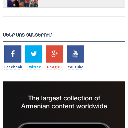
ՄԵՆՔ ՍՈՑ ՑԱՆՑԵՐՈՒՄ
SHARES
TWEETS
SHARES
SHARES
2k
1.5k
203
620
Facebook
Twitter
Google+
Youtube