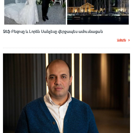
Ջեֆ Բեզոսը և Լորեն Սանչեսը վերջապես ամուսնացան
Ավելին