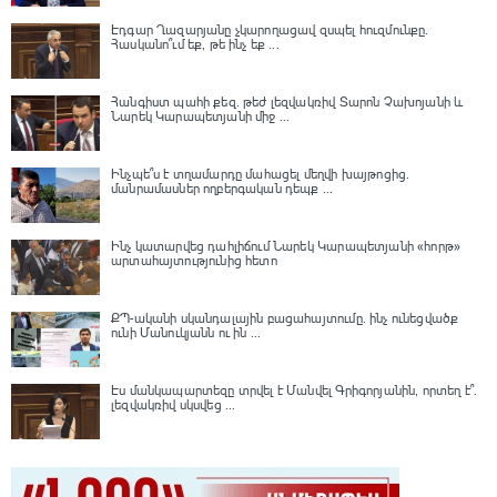
Էդգար Ղազարյանը չկարողացավ զսպել հուզմունքը.
Հասկանո՞ւմ եք, թե ինչ եք ...
Հանգիստ պահի քեզ. թեժ լեզվակռիվ Տարոն Չախոյանի և
Նարեկ Կարապետյանի միջ ...
Ինչպե՞ս է տղամարդը մահացել մեղվի խայթոցից.
մանրամասներ ողբերգական դեպք ...
Ինչ կատարվեց դահլիճում Նարեկ Կարապետյանի «հորթ»
արտահայտությունից հետո
ՔՊ-ականի սկանդալային բացահայտումը․ ինչ ունեցվածք
ունի Մանուկյանն ու ին ...
Էս մանկապարտեզը տրվել է Մանվել Գրիգորյանին, որտեղ է՞․
լեզվակռիվ սկսվեց ...