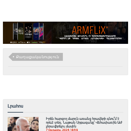
Քաղաքականություն
Լրահոս
Իրեն հարգող մարդն առանց հրավերի գնու՞մ է
որևէ տեղ. Նաթան Սրբազանը՝ Վեհափառին ԱԺ
չհրավիրելու մասին
7 Օգոստոս, 2026 18:59