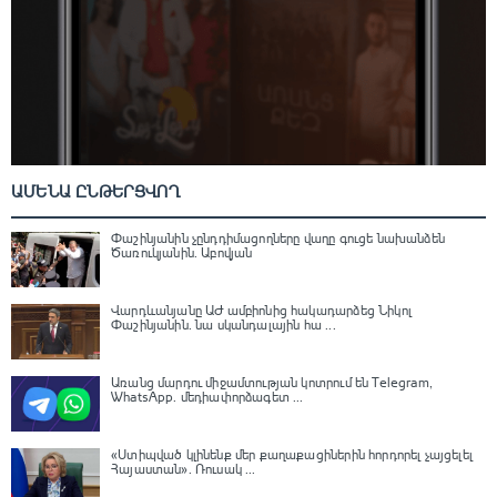
ԱՄԵՆԱ ԸՆԹԵՐՑՎՈՂ
Փաշինյանին չընդդիմացողները վաղը գուցե նախանձեն
Ծառուկյանին. Աբովյան
Վարդևանյանը ԱԺ ամբիոնից հակադարձեց Նիկոլ
Փաշինյանին․ նա սկանդալային հա ...
Առանց մարդու միջամտության կոտրում են Telegram,
WhatsApp․ մեդիափորձագետ ...
«Ստիպված կլինենք մեր քաղաքացիներին հորդորել չայցելել
Հայաստան»․ Ռուսակ ...