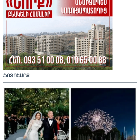
ՖՈՏՈՇԱՐՔ