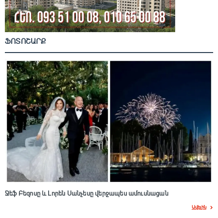
ՖՈՏՈՇԱՐՔ
Ջեֆ Բեզոսը և Լորեն Սանչեսը վերջապես ամուսնացան
Ավելին