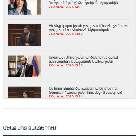
Ղահրամանյանը՝ Թագուհի Ղազարյանին
7 Օգոստոս, 2026 14:01
Էն ինչը կարա իրան թույլ տա Մեսսին, չեմ կարա
թույլ տամ ես. Վահագն Ալեքսանյան
7 Օգոստոս, 2026 13:42
Արարատ Միրզոյանը արձակուրդ է գնում.
կփոխարինի Մնացական Սաֆարյանը
7 Օգոստոս, 2026 13:35
Ես հորս դիшհերձարաններում եմ փնտրել.
Թագուհի Ղազարյանը հուզվեց (Տեսանյութ)
7 Օգոստոս, 2026 13:24
ՄԵՆՔ ՍՈՑ ՑԱՆՑԵՐՈՒՄ