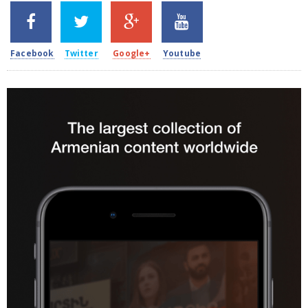
SHARES
TWEETS
SHARES
SHARES
2k
1.5k
203
620
Facebook
Twitter
Google+
Youtube