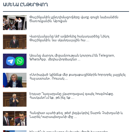
ԱՄԵՆԱ ԸՆԹԵՐՑՎՈՂ
Փաշինյանին չընդդիմացողները վաղը գուցե նախանձեն
Ծառուկյանին. Աբովյան
Վարդևանյանը ԱԺ ամբիոնից հակադարձեց Նիկոլ
Փաշինյանին․ նա սկանդալային հա ...
Առանց մարդու միջամտության կոտրում են Telegram,
WhatsApp․ մեդիափորձագետ ...
«Ստիպված կլինենք մեր քաղաքացիներին հորդորել չայցելել
Հայաստան»․ Ռուսակ ...
Էդգար Ղազարյանը չկարողացավ զսպել հուզմունքը.
Հասկանո՞ւմ եք, թե ինչ եք ...
Հանգիստ պահի քեզ. թեժ լեզվակռիվ Տարոն Չախոյանի և
Նարեկ Կարապետյանի միջ ...