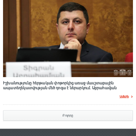
Իշխանությունը հերթական փոթորկից առաջ մասշտաբային
ապատեղեկատվության մեծ դnզա է ներարկում․ Աբրահամյան
Ավելին
Բոլորը