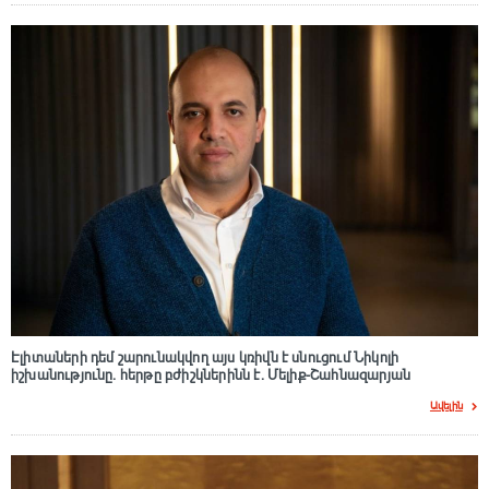
Էլիտաների դեմ շարունակվող այս կռիվն է սնուցում Նիկոլի
իշխանությունը. հերթը բժիշկներինն է. Մելիք-Շահնազարյան
Ավելին