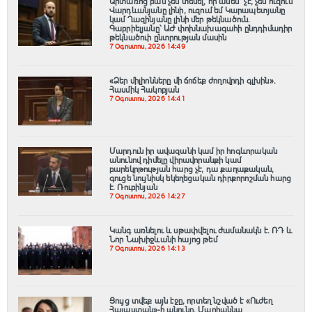
Արտառոց բան չեմ տեսել, որ ասեմ՝ չէ, չեմ ուզում
Վարդևանյանը լինի, ուզում եմ Կարապետյանը
կամ Ղազինյանը լինի մեր թեկնածուն.
Գաբրիելյանը՝ ԱԺ փոխնախագահի ընդդիմադիր
թեկնածուի ընտրության մասին
7 Օգոստոս, 2026 14:49
«Ձեր միլիոնները մի ճոճեք ժողովրդի գլխին».
Հասմիկ Հակոբյան
7 Օգոստոս, 2026 14:41
Մարդուն իր ավազանի կամ իր հոգևորական
անունով դիմելը վիրավորանքի կամ
բարեկրթության հարց չէ, դա քաղաքական,
գուցե նույնիսկ եկեղեցական դիրքորոշման հարց
է. Ռուբինյան
7 Օգոստոս, 2026 14:27
Կանգ առնելու և սթափվելու ժամանակն է․ ՌԴ և
Նոր Նախիջևանի հայոց թեմ
7 Օգոստոս, 2026 14:13
Ցույց տվեք այն էջը, որտեղ նշված է «Ուժեղ
Հայաստան»-ի անունը. Մարիաննա