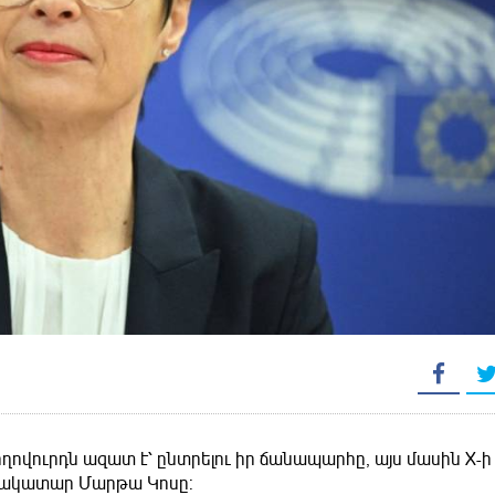
ովուրդն ազատ է՝ ընտրելու իր ճանապարհը, այս մասին X-ի
նձնակատար Մարթա Կոսը: