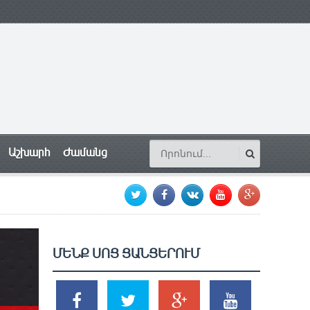
Աշխարհ
Ժամանց
ՄԵՆՔ ՍՈՑ ՑԱՆՑԵՐՈՒՄ
SHARES
TWEETS
SHARES
SHARES
2k
1.5k
203
620