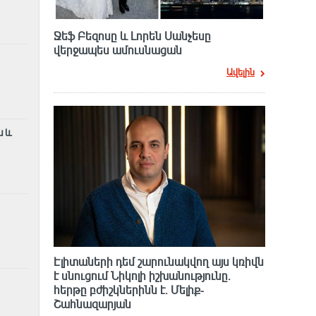
Ջեֆ Բեզոսը և Լորեն Սանչեսը
վերջապես ամուսնացան
Ավելին
ն և
Էլիտաների դեմ շարունակվող այս կռիվն
է սնուցում Նիկոլի իշխանությունը.
հերթը բժիշկներինն է. Մելիք-
Շահնազարյան