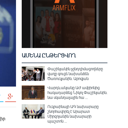
ԱՄԵՆԱ ԸՆԹԵՐՑՎՈՂ
Փաշինյանին չընդդիմացողները
վաղը գուցե նախանձեն
Ծառուկյանին. Աբովյան
Վարդևանյանը ԱԺ ամբիոնից
հակադարձեց Նիկոլ Փաշինյանին․
նա սկանդալային հա ...
Ուկրաինայի ԱԳ նախարարը
շնորհավորել է Արարատ
Միրզոյանին նախարարի
 իր
պաշտոն ...