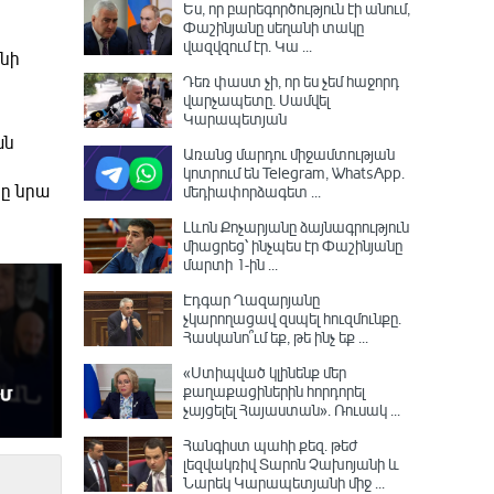
Ես, որ բարեգործություն էի անում,
Փաշինյանը սեղանի տակը
վազվզում էր․ Կա ...
անի
Դեռ փաստ չի, որ ես չեմ հաջորդ
վարչապետը․ Սամվել
Կարապետյան
ան
Առանց մարդու միջամտության
կոտրում են Telegram, WhatsApp․
ը նրա
մեդիափորձագետ ...
Լևոն Քոչարյանը ձայնագրություն
միացրեց՝ ինչպես էր Փաշինյանը
մարտի 1-ին ...
Էդգար Ղազարյանը
չկարողացավ զսպել հուզմունքը.
Հասկանո՞ւմ եք, թե ինչ եք ...
«Ստիպված կլինենք մեր
քաղաքացիներին հորդորել
չայցելել Հայաստան»․ Ռուսակ ...
Հանգիստ պահի քեզ. թեժ
լեզվակռիվ Տարոն Չախոյանի և
Նարեկ Կարապետյանի միջ ...