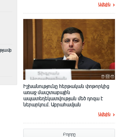
Ավելին
ւթյամբ
Իշխանությունը հերթական փոթորկից
առաջ մասշտաբային
ապատեղեկատվության մեծ դnզա է
ներարկում․ Աբրահամյան
Ավելին
Բոլորը