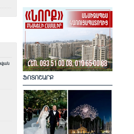
ովյան
ՖՈՏՈՇԱՐՔ