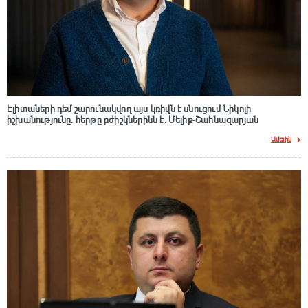
Էլիտաների դեմ շարունակվող այս կռիվն է սնուցում Նիկոլի
իշխանությունը. հերթը բժիշկներինն է. Մելիք-Շահնազարյան
Ավելին