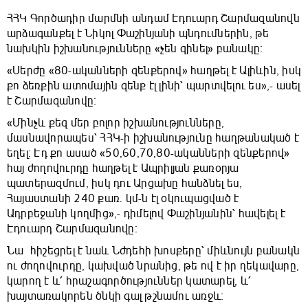
ՀՀԿ Գործադիր մարմնի անդամ Էդուարդ Շարմազանովն
արձագանքել է Նիկոլ Փաշինյանի պնդումներին, թե
նախկին իշխանությունները «չեն զինել» բանակը։
«Սերժը «80-ականների զենքերով» հաղթել է Ալիևին, իսկ
քո ձեռքին ատոմային զենք էլ լինի՝ պարտվելու ես»,- ասել
է Շարմազանովը։
«Մինչև քեզ մեր բոլոր իշխանությունները,
մասնավորապես՝ ՀՀԿ-ի իշխանությունը հաղթանակած է
եղել։ Էդ քո ասած «50,60,70,80-ականների զենքերով»
հայ ժողովուրդը հաղթել է Ապրիլյան քառօրյա
պատերազմում, իսկ դու Արցախը հանձնել ես,
Հայաստանի 240 քառ. կմ-ն էլ օկուպացված է
Ադրբեջանի կողմից»,- դիմելով Փաշինյանին՝ հավելել է
Էդուարդ Շարմազանովը։
Նա հիշեցրել է նաև Նժդեհի խոսքերը՝ միևնույն բանակն
ու ժողովուրդը, կախված նրանից, թե ով է իր ղեկավարը,
կարող է և՛ հրաշագործություններ կատարել, և՛
խայտառակորեն ծնկի գալ թշնամու առջև։