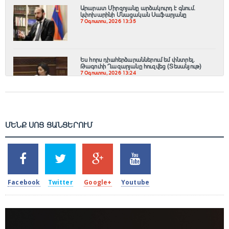
Արարատ Միրզոյանը արձակուրդ է գնում.
կփոխարինի Մնացական Սաֆարյանը
7 Օգոստոս, 2026 13:35
Ես հորս դիшհերձարաններում եմ փնտրել.
Թագուհի Ղազարյանը հուզվեց (Տեսանյութ)
7 Օգոստոս, 2026 13:24
ՄԵՆՔ ՍՈՑ ՑԱՆՑԵՐՈՒՄ
SHARES
TWEETS
SHARES
SHARES
2k
1.5k
203
620
Facebook
Twitter
Google+
Youtube