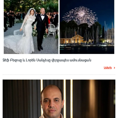
Ջեֆ Բեզոսը և Լորեն Սանչեսը վերջապես ամուսնացան
Ավելին