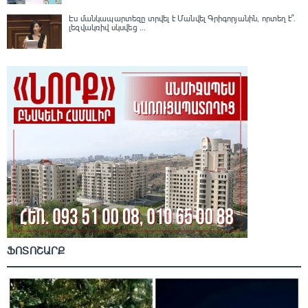
Էս մանկապարտեզը տրվել է Մանվել Գրիգորյանին, որտեղ է՞․
լեզվակռիվ սկսվեց ...
ՖՈՏՈՇԱՐՔ