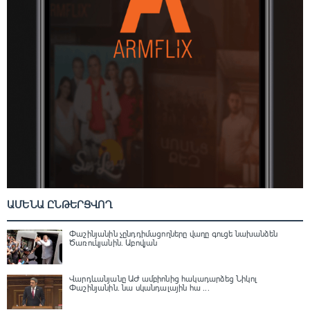
ԱՄԵՆԱ ԸՆԹԵՐՑՎՈՂ
Փաշինյանին չընդդիմացողները վաղը գուցե նախանձեն
Ծառուկյանին. Աբովյան
Վարդևանյանը ԱԺ ամբիոնից հակադարձեց Նիկոլ
Փաշինյանին․ նա սկանդալային հա ...