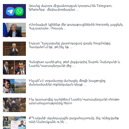
Առանց մարդու միջամտության կոտրում են Telegram,
WhatsApp․ մեդիափորձագետ ...
«Ստիպված կլինենք մեր քաղաքացիներին հորդորել չայցելել
Հայաստան»․ Ռուսակ ...
Էդգար Ղազարյանը չկարողացավ զսպել հուզմունքը.
Հասկանո՞ւմ եք, թե ինչ եք ...
Հանգիստ պահի քեզ. թեժ լեզվակռիվ Տարոն Չախոյանի և
Նարեկ Կարապետյանի միջ ...
Ինչպե՞ս է տղամարդը մահացել մեղվի խայթոցից.
մանրամասներ ողբերգական դեպք ...
Ինչ կատարվեց դահլիճում Նարեկ Կարապետյանի «հորթ»
արտահայտությունից հետո
ՔՊ-ականի սկանդալային բացահայտումը․ ինչ ունեցվածք
ունի Մանուկյանն ու ին ...