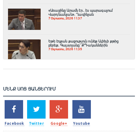
«Առաջինը Արամն էր.. էս պարագայում
Վարդեւանյան». Ղազինյան
7 Օգոստոս, 2026 11:37
Եթե էդքան քաջություն ունեք Ալիեւի քթից
բերեք. Գալստյանը՝ ՔՊ-ականներին
7 Օգոստոս, 2026 11:35
ՄԵՆՔ ՍՈՑ ՑԱՆՑԵՐՈՒՄ
SHARES
TWEETS
SHARES
SHARES
2k
1.5k
203
620
Facebook
Twitter
Google+
Youtube