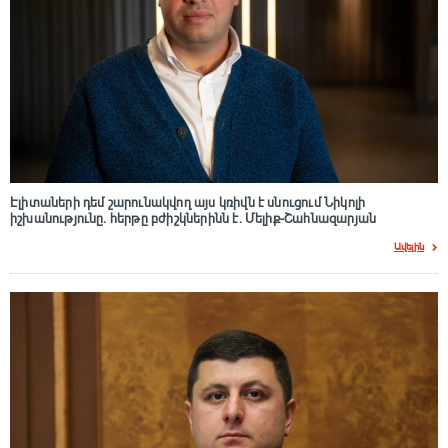
Էլիտաների դեմ շարունակվող այս կռիվն է սնուցում Նիկոլի
իշխանությունը. հերթը բժիշկներինն է. Մելիք-Շահնազարյան
Ավելին