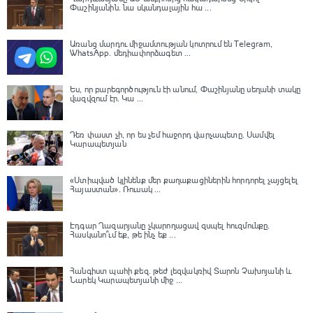
Փաշինյանին․ նա սկանդալային հա ...
Առանց մարդու միջամտության կոտրում են Telegram,
WhatsApp․ մեդիափորձագետ ...
Ես, որ բարեգործություն էի անում, Փաշինյանը սեղանի տակը
վազվզում էր․ Կա ...
Դեռ փաստ չի, որ ես չեմ հաջորդ վարչապետը․ Սամվել
Կարապետյան
«Ստիպված կլինենք մեր քաղաքացիներին հորդորել չայցելել
Հայաստան»․ Ռուսակ ...
Էդգար Ղազարյանը չկարողացավ զսպել հուզմունքը.
Հասկանո՞ւմ եք, թե ինչ եք ...
Հանգիստ պահի քեզ. թեժ լեզվակռիվ Տարոն Չախոյանի և
Նարեկ Կարապետյանի միջ ...