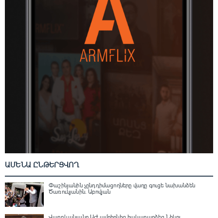
ԱՄԵՆԱ ԸՆԹԵՐՑՎՈՂ
Փաշինյանին չընդդիմացողները վաղը գուցե նախանձեն
Ծառուկյանին. Աբովյան
Վարդևանյանը ԱԺ ամբիոնից հակադարձեց Նիկոլ