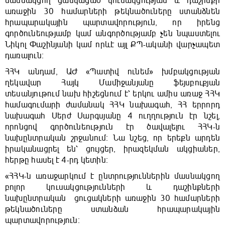
մասնակցող ցանկացած կուսակցության և դաշինքի
առաջին 30 համարների թեկնածուները ստանձնեն
հրապարակային պարտավորություն, որ իրենց
գործունեությամբ կամ անգործությամբ չեն նպաստելու
Նիկոլ Փաշինյանի կամ որևէ այլ ՔՊ-ականի վարչապետ
դառալուն։
ՀՀԿ անդամ, ԱԺ «Պատիվ ունեմ» խմբակցության
ղեկավար Հայկ Մամիջանյանը ֆեյսբուքյան
տեսանյութում նախ հիշեցնում է՝ երկու ամիս առաջ ՀՀԿ
համագումարի ժամանակ ՀՀԿ նախագահ, ՀՀ երրորդ
նախագահ Սերժ Սարգսյանը 4 ուղղություն էր նշել,
որոնցով գործունեություն էր ծավալելու ՀՀԿ-ն
նախընտրական շրջանում։ Նա նշեց, որ երեքն արդեն
իրականացրել են՝ ցույցեր, իրազեկման ակցիաներ,
հերթը հասել է 4-րդ կետին։
«ՀՀԿ-ն առաջարկում է ընտրություններին մասնակցող
բոլոր կուսակցությունների և դաշինքների
նախընտրական ցուցակների առաջին 30 համարների
թեկնածուները ստանձան հրապարակային
պարտավորություն։