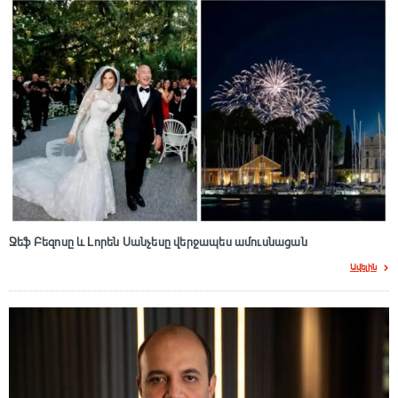
Ջեֆ Բեզոսը և Լորեն Սանչեսը վերջապես ամուսնացան
Ավելին