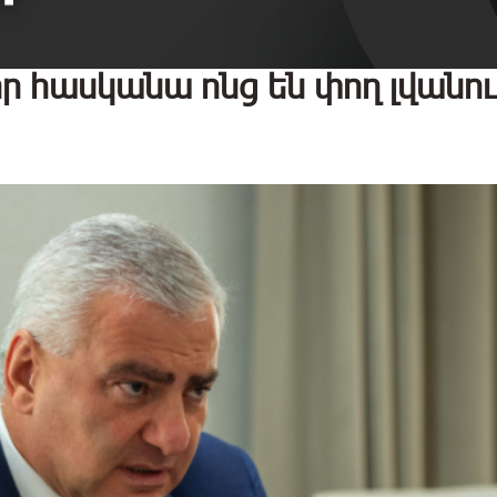
որ հասկանա ոնց են փող լվանու