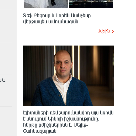
Ջեֆ Բեզոսը և Լորեն Սանչեսը
վերջապես ամուսնացան
Ավելին
ն և
Էլիտաների դեմ շարունակվող այս կռիվն
է սնուցում Նիկոլի իշխանությունը.
հերթը բժիշկներինն է. Մելիք-
Շահնազարյան