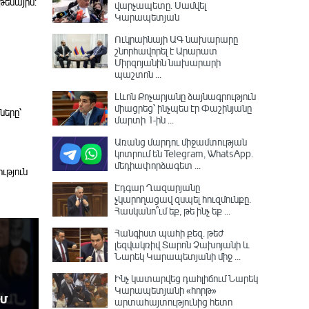
թեմային:
վարչապետը․ Սամվել
Կարապետյան
Ուկրաինայի ԱԳ նախարարը
շնորհավորել է Արարատ
Միրզոյանին նախարարի
պաշտոն ...
Լևոն Քոչարյանը ձայնագրություն
միացրեց՝ ինչպես էր Փաշինյանը
ները՝
մարտի 1-ին ...
Առանց մարդու միջամտության
կոտրում են Telegram, WhatsApp․
մեդիափորձագետ ...
ւթյուն
Էդգար Ղազարյանը
չկարողացավ զսպել հուզմունքը.
Հասկանո՞ւմ եք, թե ինչ եք ...
Հանգիստ պահի քեզ. թեժ
լեզվակռիվ Տարոն Չախոյանի և
Նարեկ Կարապետյանի միջ ...
Ինչ կատարվեց դահլիճում Նարեկ
Կարապետյանի «հորթ»
արտահայտությունից հետո