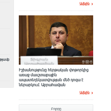
Ավելին
ւթյամբ
Իշխանությունը հերթական փոթորկից
առաջ մասշտաբային
ապատեղեկատվության մեծ դnզա է
ներարկում․ Աբրահամյան
Ավելին
Բոլորը