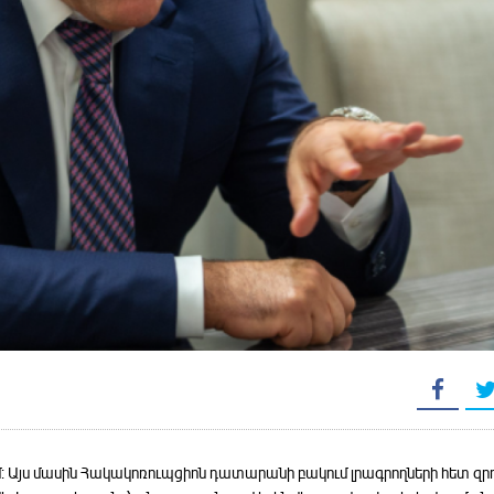
ւմ: Այս մասին Հակակոռուպցիոն դատարանի բակում լրագրողների հետ զրո