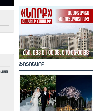
ՖՈՏՈՇԱՐՔ
ովյան