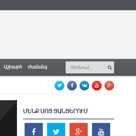
Աշխարհ
Ժամանց
ՄԵՆՔ ՍՈՑ ՑԱՆՑԵՐՈՒՄ
SHARES
TWEETS
SHARES
SHARES
2k
1.5k
203
620