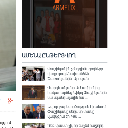
ԱՄԵՆԱ ԸՆԹԵՐՑՎՈՂ
Փաշինյանին չընդդիմացողները
վաղը գուցե նախանձեն
Ծառուկյանին. Աբովյան
Վարդևանյանը ԱԺ ամբիոնից
հակադարձեց Նիկոլ Փաշինյանին․
նա սկանդալային հա ...
Ես, որ բարեգործություն էի անում,
Փաշինյանը սեղանի տակը
վազվզում էր․ Կա ...
ւյցում
Դեռ փաստ չի, որ ես չեմ հաջորդ