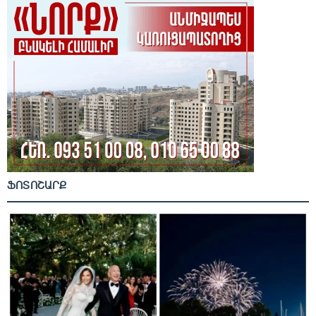
ՖՈՏՈՇԱՐՔ