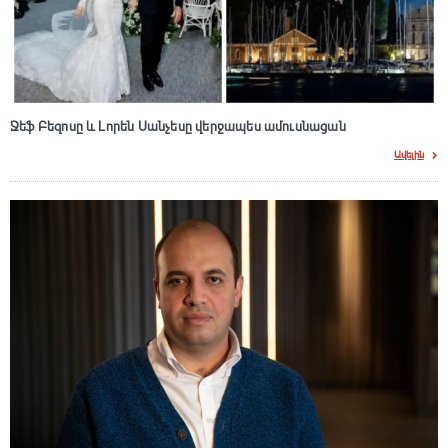
Ջեֆ Բեզոսը և Լորեն Սանչեսը վերջապես ամուսնացան
Ավելին