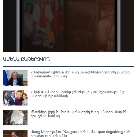
ԱՄԵՆԱ ԸՆԹԵՐՑՎՈՂ
«Ստիպված կլինենք մեր քաղաքացիներին հորդորել չայցելել
Հայաստան»․ Ռուսակ ...
«Այսինքն մարդիկ, որոնք չեն ենթարկվում իշխանությանը,
անձեռնմխելի անձնակ ...
Ծնողների շիրիմի մոտ հայտնաբերել է տղամարդու մարմին,
հրազեն և նամակ
Վաղը Ադրբեջանում Փաշազադեն և մնացած մոլլաները քևֆ-
ուրախություն են անել ...