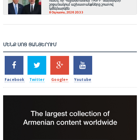
ունեն, որ Հայաստանում TRIPP նախագծի
շրջանակում աշխատանքները շուտով
կմեկնարկեն
8 Օգոստոս, 2026 20:33
ՄԵՆՔ ՍՈՑ ՑԱՆՑԵՐՈՒՄ
SHARES
TWEETS
SHARES
SHARES
2k
1.5k
203
620
Facebook
Twitter
Google+
Youtube