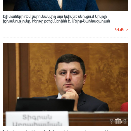
Էլիտաների դեմ շարունակվող այս կռիվն է սնուցում Նիկոլի
իշխանությունը. հերթը բժիշկներինն է. Մելիք-Շահնազարյան
Ավելին