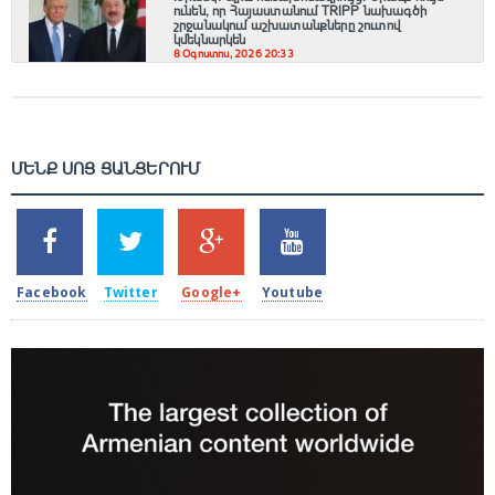
ունեն, որ Հայաստանում TRIPP նախագծի
շրջանակում աշխատանքները շուտով
կմեկնարկեն
8 Օգոստոս, 2026 20:33
ՄԵՆՔ ՍՈՑ ՑԱՆՑԵՐՈՒՄ
SHARES
TWEETS
SHARES
SHARES
2k
1.5k
203
620
Facebook
Twitter
Google+
Youtube