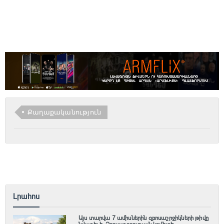
Քաղաքականություն
Լրահոս
Այս տարվա 7 ամիսներին զբոսաշրջիկների թիվը