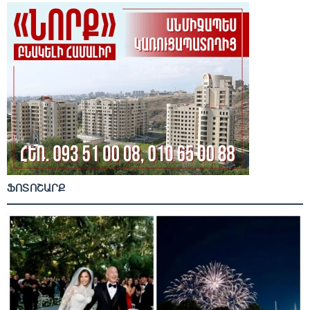
ՖՈՏՈՇԱՐՔ