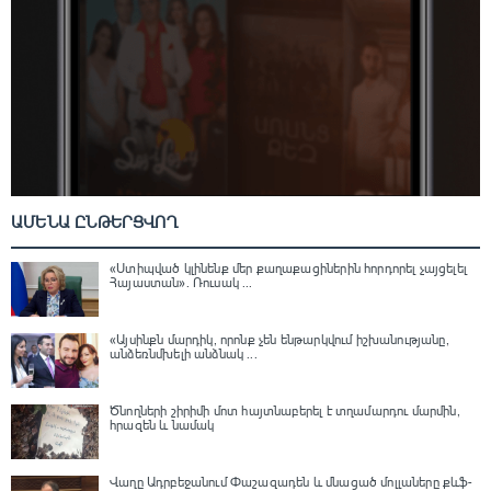
ԱՄԵՆԱ ԸՆԹԵՐՑՎՈՂ
«Ստիպված կլինենք մեր քաղաքացիներին հորդորել չայցելել
Հայաստան»․ Ռուսակ ...
«Այսինքն մարդիկ, որոնք չեն ենթարկվում իշխանությանը,
անձեռնմխելի անձնակ ...
Ծնողների շիրիմի մոտ հայտնաբերել է տղամարդու մարմին,
հրազեն և նամակ
Վաղը Ադրբեջանում Փաշազադեն և մնացած մոլլաները քևֆ-