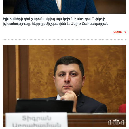
Էլիտաների դեմ շարունակվող այս կռիվն է սնուցում Նիկոլի
իշխանությունը. հերթը բժիշկներինն է. Մելիք-Շահնազարյան
Ավելին