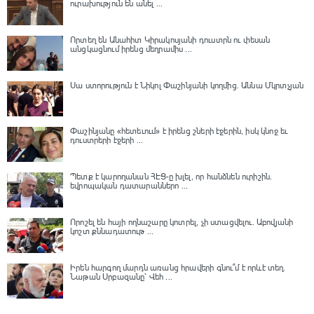
ուրախություն են անել ...
Որտեղ են Անահիտ Կիրակոսյանի դուստրն ու փեսան
անցկացնում իրենց մեղրամիս ...
Սա ստորություն է Նիկոլ Փաշինյանի կողմից․ Աննա Մկրտչյան
Փաշինյանը «հետեւում» է իրենց շների էջերին, իսկ կնոջ եւ
դուստրերի էջերի ...
Պետք է կարողանան ՀԷՑ-ը խլել, որ հանձնեն ուրիշին.
եվրոպական դատարաններո ...
Որոշել են հայի ողնաշարը կոտրել, չի ստացվելու․ Աբովյանի
կոշտ քննադատութ ...
Իրեն հարգող մարդն առանց հրավերի գնու՞մ է որևէ տեղ.
Նաթան Սրբազանը՝ Վեհ ...