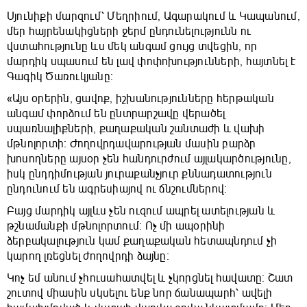
Սյունիքի մարզում՝ Մեղրիում, Ագարակում և Կապանում,
մեր հայրենակիցների ջերմ ընդունելությունն ու
վստահությունը ևս մեկ անգամ ցույց տվեցին, որ
մարդիկ սպասում են լավ փոփոխությունների, հայտնել է
Գագիկ Ծառուկյանը։
«Այս օրերին, ցավոք, իշխանությունները հերթական
անգամ փորձում են ընտրարշավը վերածել
սպառնալիքների, քաղաքական շանտաժի և վախի
մթնոլորտի։ Ժողովրդավարության մասին բարձր
խոսողները այսօր չեն հանդուրժում այլակարծությունը,
իսկ ընդդիմության յուրաքանչյուր քննադատություն
ընդունում են ագրեսիայով ու ճնշումներով։
Բայց մարդիկ այլևս չեն ուզում ապրել ատելության և
թշնամանքի մթնոլորտում։ Ոչ մի ապօրինի
ձերբակալություն կամ քաղաքական հետապնդում չի
կարող լռեցնել ժողովրդի ձայնը։
Կոչ եմ անում չհուսահատվել և չկորցնել հավատը։ Շատ
շուտով միասին սկսելու ենք նոր ճանապարհ՝ ավելի