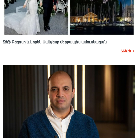
Ջեֆ Բեզոսը և Լորեն Սանչեսը վերջապես ամուսնացան
Ավելին