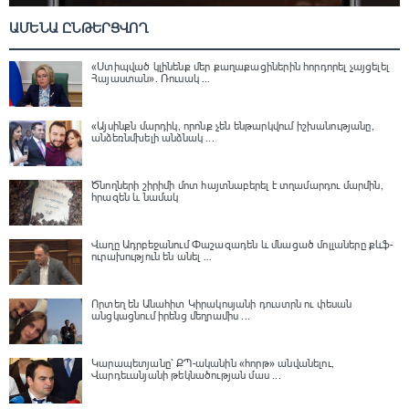
ԱՄԵՆԱ ԸՆԹԵՐՑՎՈՂ
«Ստիպված կլինենք մեր քաղաքացիներին հորդորել չայցելել
Հայաստան»․ Ռուսակ ...
«Այսինքն մարդիկ, որոնք չեն ենթարկվում իշխանությանը,
անձեռնմխելի անձնակ ...
Ծնողների շիրիմի մոտ հայտնաբերել է տղամարդու մարմին,
հրազեն և նամակ
Վաղը Ադրբեջանում Փաշազադեն և մնացած մոլլաները քևֆ-
ուրախություն են անել ...
Որտեղ են Անահիտ Կիրակոսյանի դուստրն ու փեսան
անցկացնում իրենց մեղրամիս ...
Կարապետյանը՝ ՔՊ-ականին «հորթ» անվանելու,
Վարդեւանյանի թեկնածության մաս ...