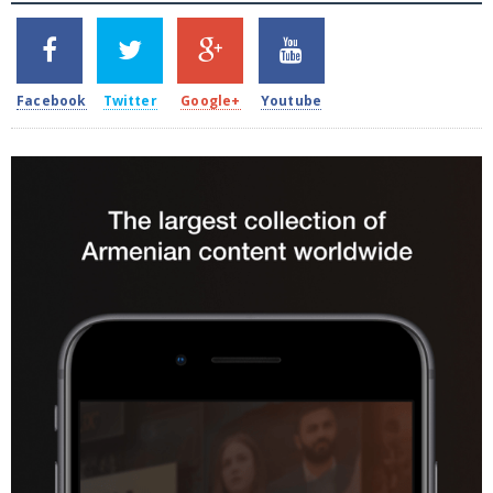
SHARES
TWEETS
SHARES
SHARES
2k
1.5k
203
620
Facebook
Twitter
Google+
Youtube