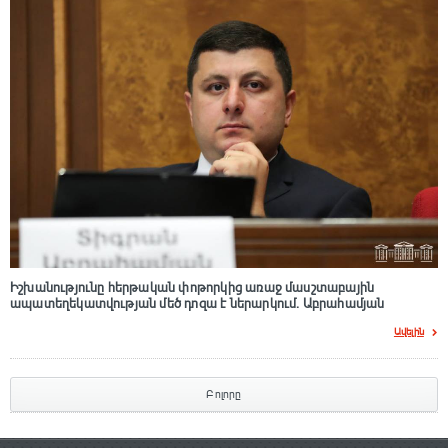
Իշխանությունը հերթական փոթորկից առաջ մասշտաբային
ապատեղեկատվության մեծ դnզա է ներարկում․ Աբրահամյան
Ավելին
Բոլորը