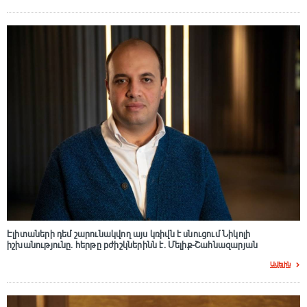
Էլիտաների դեմ շարունակվող այս կռիվն է սնուցում Նիկոլի
իշխանությունը. հերթը բժիշկներինն է. Մելիք-Շահնազարյան
Ավելին