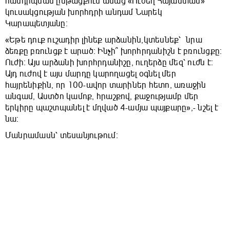
հանդիպման ընթացքում ասաց «Ուժեղ Հայաստան»
կուսակցության խորհդրի անդամ Նարեկ
Կարապետյանը։
«Եթե դուք ուշադիր լինեք արձանին,կտեսնեք՝ նրա
ձեռքը բռունցք է արած։ Ինչի՞ խորհրդանիշն է բռունցքը։
Ուժի։ Այս արձանի խորհրդանիշը, ուղերձը մեզ՝ ուժն է։
Այդ ուժով է այս մարդը կարողացել օգնել մեր
հայրենիքին, որ 100-ավոր տարիներ հետո, առաջին
անգամ, Աստծո կամոք, հրաշքով, քաջությամբ մեր
երկիրը պաշտպանել է մղված 4-ամյա պայքարը»,- նշել է
նա։
Մանրամասն՝ տեսանյութում։