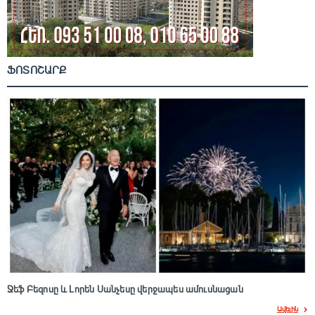
ՖՈՏՈՇԱՐՔ
Ջեֆ Բեզոսը և Լորեն Սանչեսը վերջապես ամուսնացան
Ավելին