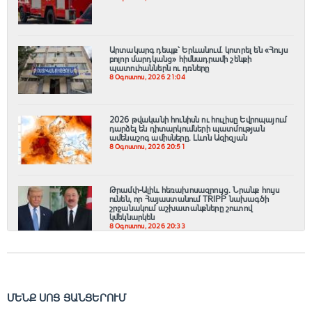
Արտակարգ դեպք՝ Երևանում․ կոտրել են «Հույս
բոլոր մարդկանց» հիմնադրամի շենքի
պատուհաններն ու դռները
8 Օգոստոս, 2026 21:04
2026 թվականի հունիսն ու հուլիսը Եվրոպայում
դարձել են դիտարկումների պատմության
ամենաշոգ ամիսները․ Լևոն Ազիզյան
8 Օգոստոս, 2026 20:51
Թրամփ-Ալիև հեռախոսազրույց. Նրանք հույս
ունեն, որ Հայաստանում TRIPP նախագծի
շրջանակում աշխատանքները շուտով
կմեկնարկեն
8 Օգոստոս, 2026 20:33
ՄԵՆՔ ՍՈՑ ՑԱՆՑԵՐՈՒՄ