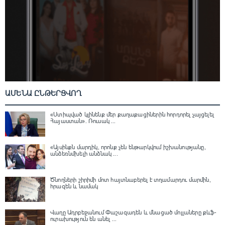
ԱՄԵՆԱ ԸՆԹԵՐՑՎՈՂ
«Ստիպված կլինենք մեր քաղաքացիներին հորդորել չայցելել
Հայաստան»․ Ռուսակ ...
«Այսինքն մարդիկ, որոնք չեն ենթարկվում իշխանությանը,
անձեռնմխելի անձնակ ...
Ծնողների շիրիմի մոտ հայտնաբերել է տղամարդու մարմին,
հրազեն և նամակ
Վաղը Ադրբեջանում Փաշազադեն և մնացած մոլլաները քևֆ-
ուրախություն են անել ...