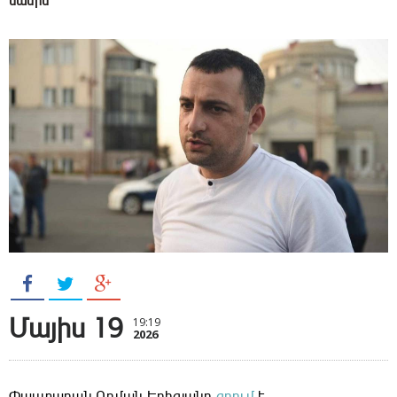
մասին
Մայիս 19
19:19
2026
Փաստաբան Ռոման Երիցյանը
գրում
է․