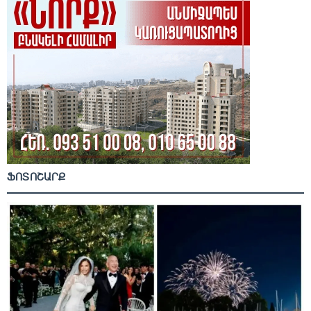
ՖՈՏՈՇԱՐՔ