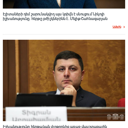
Էլիտաների դեմ շարունակվող այս կռիվն է սնուցում Նիկոլի
իշխանությունը. հերթը բժիշկներինն է. Մելիք-Շահնազարյան
Ավելին
Իշխանությունը հերթական փոթորկից առաջ մասշտաբային