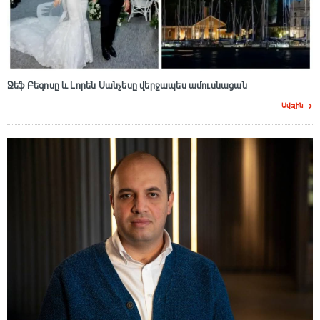
Ջեֆ Բեզոսը և Լորեն Սանչեսը վերջապես ամուսնացան
Ավելին