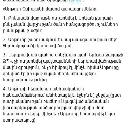
«Արթուր Օսիպյանի մասով զարգացումները․
1. Քրեական վարույթն ուղարկվել է Երևան քաղաքի
քննչական վարչության ծանր հանցագործությունների
քննության բաժին:
2. Արթուրը շարունակում է մնալ անազատության մեջ՝
ձերբակալվածի կարգավիճակով։
3. Ներգրավման պահից մինչև այս պահ Երևան քաղաքի
ՁՊՎ չի ուղարկվել պաշտպանների ներգրավվածության
մասին գրություն, ինչի հիմքով էլ մինչև հիմա Արթուրը
զրկված էր իր պաշտպաններին տեսակցելու
հնարավորությունից։
4. Արթուրի հեռախոսը անհասկանալի
հանգամանքներում անհետացել է, էջերն էլ՝ ջնջվել (ըստ
ոստիականության բաժնում կազմված անձնական
խուզարկության արձագրության՝ վերջինիս մոտ
հեռախոս չի եղել, մինչդեռ Արթուրը հրաժարվել է դա
ստորագրելուց)։