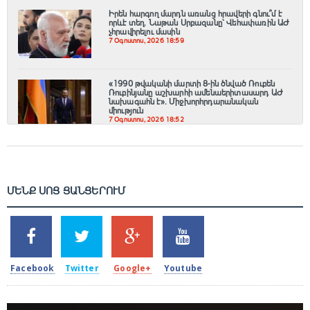
Իրեն հարգող մարդն առանց հրավերի գնու՞մ է
որևէ տեղ. Նաթան Սրբազանը՝ Վեհափառին ԱԺ
չհրավիրելու մասին
7 Օգոստոս, 2026 18:59
«1990 թվականի մարտի 8-ին ծնված Ռուբեն
Ռուբինյանը աշխարհի ամենաերիտասարդ ԱԺ
նախագահն է»․ Միջխորհրդարանական
միություն
7 Օգոստոս, 2026 18:52
ՄԵՆՔ ՍՈՑ ՑԱՆՑԵՐՈՒՄ
SHARES
TWEETS
SHARES
SHARES
2k
1.5k
203
620
Facebook
Twitter
Google+
Youtube