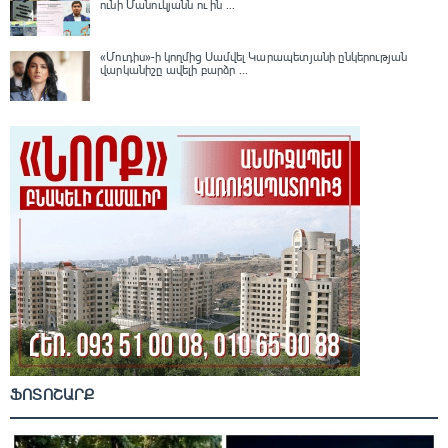
ունի Մանուկյանն ու ին ...
«Մուդիս»-ի կողմից Սամվել Կարապետյանի ընկերության
վարկանիշը ավելի բարձր ...
ՖՈՏՈՇԱՐՔ