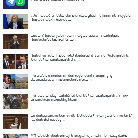
«Ստիպված կլինենք մեր քաղաքացիներին հորդորել չայցելել
Հայաստան»․ Ռուսակ ...
Էդգար Ղազարյանը չկարողացավ զսպել հուզմունքը.
Հասկանո՞ւմ եք, թե ինչ եք ...
Հանգիստ պահի քեզ. թեժ լեզվակռիվ Տարոն Չախոյանի և
Նարեկ Կարապետյանի միջ ...
Ինչպե՞ս է տղամարդը մահացել մեղվի խայթոցից.
մանրամասներ ողբերգական դեպք ...
Ինչ կատարվեց դահլիճում Նարեկ Կարապետյանի «հորթ»
արտահայտությունից հետո
Էս մանկապարտեզը տրվել է Մանվել Գրիգորյանին, որտեղ է՞․
լեզվակռիվ սկսվեց ...
ՔՊ-ականի սկանդալային բացահայտումը․ ինչ ունեցվածք