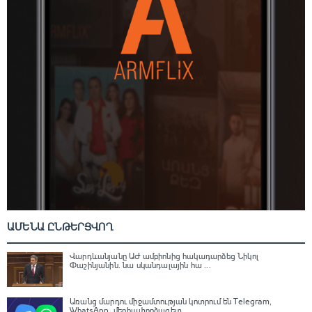
ԱՄԵՆԱ ԸՆԹԵՐՑՎՈՂ
Վարդևանյանը ԱԺ ամբիոնից հակադարձեց Նիկոլ
Փաշինյանին․ նա սկանդալային հա ...
Առանց մարդու միջամտության կոտրում են Telegram,
WhatsApp․ մեդիափորձագետ ...