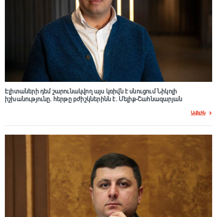
Էլիտաների դեմ շարունակվող այս կռիվն է սնուցում Նիկոլի
իշխանությունը. հերթը բժիշկներինն է. Մելիք-Շահնազարյան
Ավելին